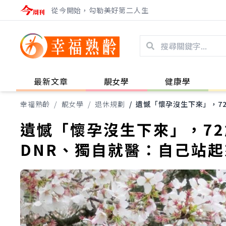
從今開始，勾勒美好第二人生
最新文章
靚女學
健康學
幸福熟齡
/
靚女學
/
退休規劃
/
遺憾「懷孕沒生下來」，7
遺憾「懷孕沒生下來」，7
DNR、獨自就醫：自己站