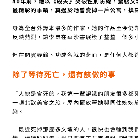
40年前，她以《殺夫》突破性別防線，驚駭
最精彩的事蹟，莫過於她曾賣掉一戶公寓，換
身為全台外譯本最多的作家，她的作品至今仍
反映熱烈，讓李昂在華沙書展簽了整整一個多
但在閒雲野鶴、功成名就的背面，是任何人都
除了等待死亡，還有該做的事
「人總是會死的，我這一輩認識的朋友很多都
一趟北歐美食之旅，屋內擺放著她與同住姊姊
染。
「最近死掉那麼多文壇的人，很快也會輪到我