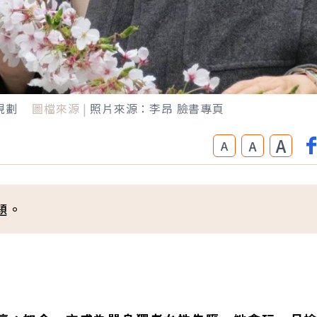
規劃
圖檔來源 |
照片來源：李昂 臉書專頁
A
A
A
題。