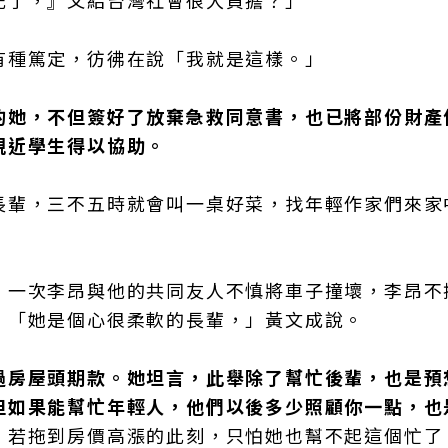
死了，』又給台灣社會很大負擔？」
有種篤定，彷彿在說「我就是這樣。」
的她，不但簽好了放棄急救同意書，也已將部份財產
親近學生得以協助。
長輩，三不五時就會叫一桌好菜，找年輕作家們來家
，一次李昂與他的共同友人不慎將車子撞壞，李昂不
，「她是個心很柔軟的長輩，」黃文成說。
過房屋頭期款。她坦言，此舉除了幫忙後輩，也是預
但如果能幫忙年輕人，他們以後多少照顧你一點，也
，若拖到房價高漲的此刻，只怕她也幫不起這個忙了