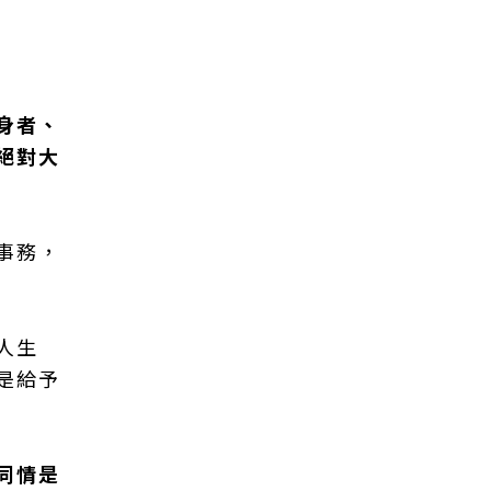
身者、
絕對大
事務，
人生
是給予
同情是