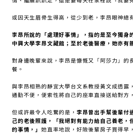
情、繼續趴趴走，還是要每天在家裡說『我要
或因天生眉骨生得高，從少到老，李昂眼神總
李昂所說的「處理好事情」，指的是至今獨身
中興大學李昂文藏館；至於老後醫療，她亦有
對身邊晚輩來說，李昂是慷慨又「阿莎力」的
餐。
與李昂相熟的靜宜大學台文系教授黃文成透露
通勤不便，便索性將自己的座車直接送給對方
但或許最令人吃驚的是，
李昂曾出手幫後輩付
己的老後照護，「我絕對有能力給自己養老，
的事情，」
她直率地說，好險後輩房子買得早