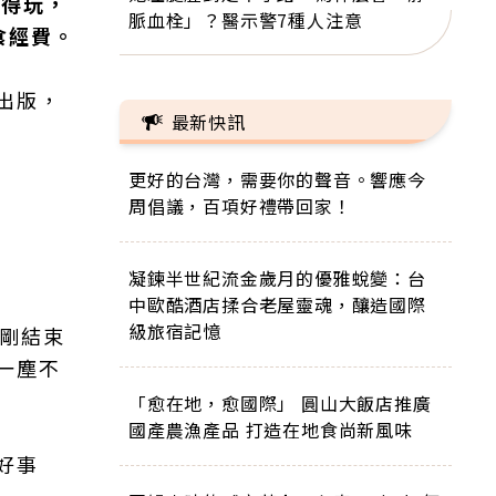
捨得玩，
脈血栓」？醫示警7種人注意
食經費。
出版，
最新快訊
更好的台灣，需要你的聲音。響應今
周倡議，百項好禮帶回家！
凝鍊半世紀流金歲月的優雅蛻變：台
中歐酷酒店揉合老屋靈魂，釀造國際
級旅宿記憶
才剛結束
一塵不
「愈在地，愈國際」 圓山大飯店推廣
國產農漁產品 打造在地食尚新風味
好事