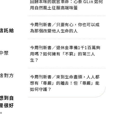
回歸本味的感官革命：心泰 GLin 如何
用自然風土征服高端味蕾
今周刊新書／只要有心，你也可以成
信託給
為那個改變他人生命的人
今周刊新書／退休金準備1千1百萬夠
中聚
用嗎？如何擁有「不窮」的第三人
生？
捨對方
今周刊新書／來到生命盡頭，人人都
想有「尊嚴」的離去！但「尊嚴」能
如何守護？
想到自
是很好
。