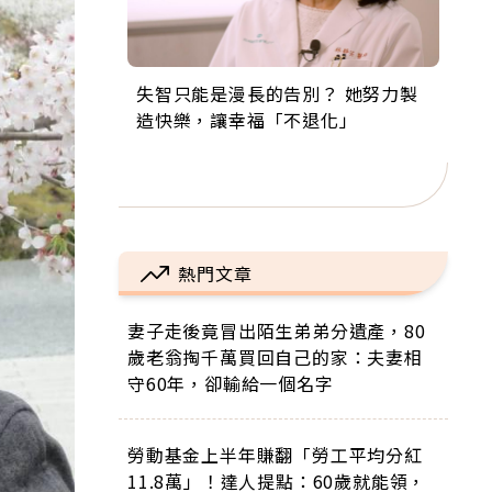
失智只能是漫長的告別？ 她努力製
來自剛果的巧克力神父 為台灣奉獻
63歲卸矽谷副總、搬回台灣找快
104歲打破金氏世界紀錄 成為全球
事業巔峰他選擇追夢…黑手阿伯拉
造快樂，讓幸福「不退化」
36年 「台灣是我的家，我連作夢都
樂！「蛋黃哥小丑」走進安養院，
最年長羽球選手，分享長壽的秘密
小提琴還登上小巨蛋！連CNN都大
講台語！」
逗樂上萬爺奶：退休後才開始真正
原來是「這個」
讚！
的人生
熱門文章
妻子走後竟冒出陌生弟弟分遺產，80
歲老翁掏千萬買回自己的家：夫妻相
守60年，卻輸給一個名字
勞動基金上半年賺翻「勞工平均分紅
11.8萬」！達人提點：60歲就能領，