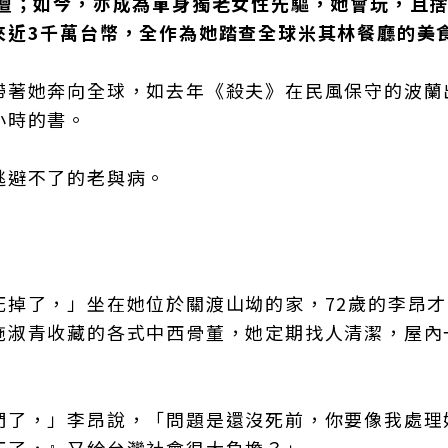
文壇；如今，亦成為單身獨老女性先驅，她會玩，且
來近3千萬台幣，全作為她踏查全球米其林餐廳的美
帶著她奔向全球，如去年《殺夫》在民風保守的波蘭
小時的書。
逃避不了的老與病。
死掉了，」坐在她位於關渡山坳的家，72歲的李昂
施淑青收藏的各式中西骨董，她定期找人清潔，屋內
們了，」李昂說，「問題是還沒死前，你要像我處理