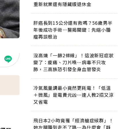
重新就業還有隱藏版退休金
肝癌長到15公分還有救嗎？56歲男半
年後成功手術…醫揭關鍵：先縮小腫
瘤再談根治
沒高燒「一篩2條線」！這波新冠症狀
變了：痠痛、刀片嗓…病毒不只攻
肺，三高族恐引發全身血管發炎
冷氣風量調最小竟然更耗電！「低溫
＋微風」是電費元凶…達人教2招又涼
又省電
飛日本2小時竟罹「經濟艙症候群」！
她左腿腫到走不了路…為什麼會「靜