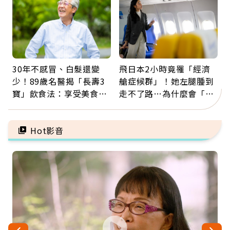
30年不感冒、白髮還變
飛日本2小時竟罹「經濟
少！89歲名醫揭「長壽3
艙症候群」！她左腿腫到
寶」飲食法：享受美食不
走不了路…為什麼會「靜
忌口，偶爾也該吃點肉
脈血栓」？醫示警7種人
注意
Hot影音