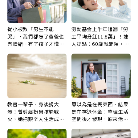
從小被教「男生不能
勞動基金上半年賺翻「勞
哭」，我們都忘了爸爸也
工平均分紅11.8萬」！達
有情緒…有了孩子才懂：
人提點：60歲就能領，重
父親節最珍貴禮物是一句
新就業還有隱藏版退休金
久違的關心
教書一輩子、身後捐大
原以為是在丟東西，結果
體！曾剪髮扮男孩躲戰
是在存退休金！整理生活
火，她把艱辛人生活成風
空間後才發現，原來活得
景：生命價值在於成為祝
這麼輕鬆也能存錢
福