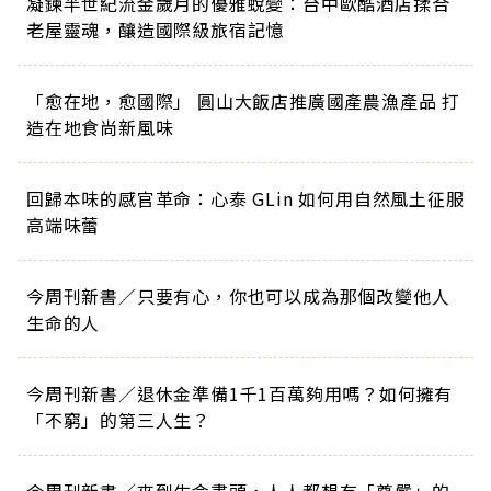
凝鍊半世紀流金歲月的優雅蛻變：台中歐酷酒店揉合
老屋靈魂，釀造國際級旅宿記憶
「愈在地，愈國際」 圓山大飯店推廣國產農漁產品 打
造在地食尚新風味
回歸本味的感官革命：心泰 GLin 如何用自然風土征服
高端味蕾
今周刊新書／只要有心，你也可以成為那個改變他人
生命的人
今周刊新書／退休金準備1千1百萬夠用嗎？如何擁有
「不窮」的第三人生？
今周刊新書／來到生命盡頭，人人都想有「尊嚴」的