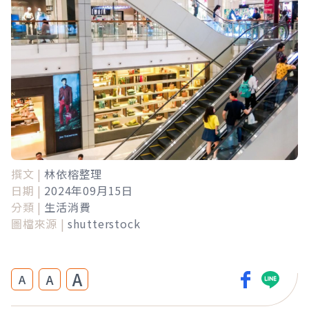
撰文 |
林依榕整理
日期 |
2024年09月15日
分類 |
生活消費
圖檔來源 |
shutterstock
A
A
A