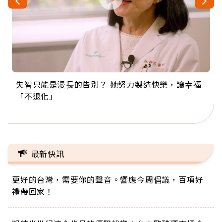
失智只能是漫長的告別？ 她努力製造快樂，讓幸福
來自剛果的巧克力神父 為台灣奉獻36年 「台灣是我
63歲卸矽谷副總、搬回台灣找快樂！「蛋黃哥小
104歲打破金氏世界紀錄 成為全球最年長羽球選
事業巔峰他選擇追夢…黑手阿伯拉小提琴還登上小
「不退化」
的家，我連作夢都講台語！」
丑」走進安養院，逗樂上萬爺奶：退休後才開始真
手，分享長壽的秘密原來是「這個」
巨蛋！連CNN都大讚！
正的人生
最新快訊
更好的台灣，需要你的聲音。響應今周倡議，百項好
禮帶回家！