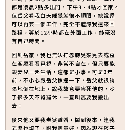
都是凌晨2點多出門，下午3、4點才回家。
但岳父看我白天睡覺就很不順眼，總說還
可以再兼一個工作，完全不體諒我連來回
路程，等於12小時都在外面工作，絲毫沒
有自己時間。
回到岳家，我也無法打赤膊晃來晃去或歪
在客廳看看電視，非常不自在，但只要能
跟妻兒一起生活，這都是小事。可是3年
前，不小心跟岳父擦撞一下，岳父就很誇
張地倒在地上，說我故意要害死他的，吵
了很多天不肯罷休，一直叫囂要我搬出
去！
後來他又要我老婆離婚，鬧到後來，連我
老婆也煩了，跟我商量好，因為現在孩子