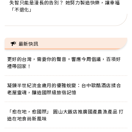
失智只能是漫長的告別？ 她努力製造快樂，讓幸福
來自剛果的巧克力神父 為台灣奉獻36年 「台灣是我
63歲卸矽谷副總、搬回台灣找快樂！「蛋黃哥小
104歲打破金氏世界紀錄 成為全球最年長羽球選
事業巔峰他選擇追夢…黑手阿伯拉小提琴還登上小
「不退化」
的家，我連作夢都講台語！」
丑」走進安養院，逗樂上萬爺奶：退休後才開始真
手，分享長壽的秘密原來是「這個」
巨蛋！連CNN都大讚！
正的人生
最新快訊
更好的台灣，需要你的聲音。響應今周倡議，百項好
禮帶回家！
凝鍊半世紀流金歲月的優雅蛻變：台中歐酷酒店揉合
老屋靈魂，釀造國際級旅宿記憶
「愈在地，愈國際」 圓山大飯店推廣國產農漁產品 打
造在地食尚新風味