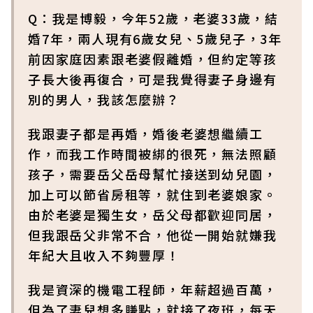
Q：我是博毅，今年52歲，老婆33歲，結
婚7年，兩人現有6歲女兒、5歲兒子，3年
前因家庭因素跟老婆假離婚，但約定等孩
子長大後再復合，可是我覺得妻子身邊有
別的男人，我該怎麼辦？
我跟妻子都是再婚，婚後老婆想繼續工
作，而我工作時間被綁的很死，無法照顧
孩子，需要岳父岳母幫忙接送到幼兒園，
加上可以節省房租等，就住到老婆娘家。
由於老婆是獨生女，岳父母都歡迎同居，
但我跟岳父非常不合，他從一開始就嫌我
年紀大且收入不夠豐厚！
我是資深的機電工程師，年薪超過百萬，
但為了妻兒想多賺點，就接了夜班，每天