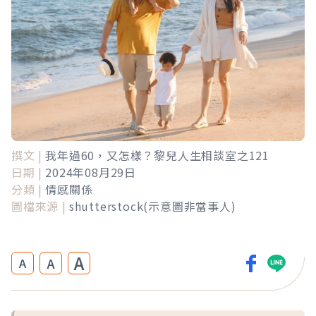
撰文 |
我年過60，又怎樣？黎兒人生相談室之121
日期 |
2024年08月29日
分類 |
情感關係
圖檔來源 |
shutterstock(示意圖非當事人)
A
A
A