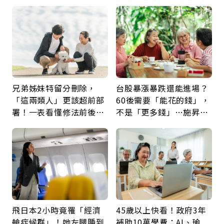
父親節最珍貴禮物是一句
景：生命價值在於成為祝
久違的關心
福
兄弟姊妹特留分刪除，
台股暴漲暴跌還能進場？
「這兩類人」更該超前部
60後需要「能花的錢」，
署！一表看懂修法前後差
不是「更多錢」…施昇
異：沒留遺囑手足反而分
輝：退休族最適合這種股
更多
票
飛日本2小時竟罹「經濟
45歲以上快看！政府3年
艙症候群」！她左腿腫到
補助10萬學費：AI、瑜