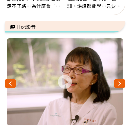
走不了路…為什麼會「靜
珈、烘焙都能學…只要願
脈血栓」？醫示警7種人
意開始，永遠不嫌晚
注意
Hot影音