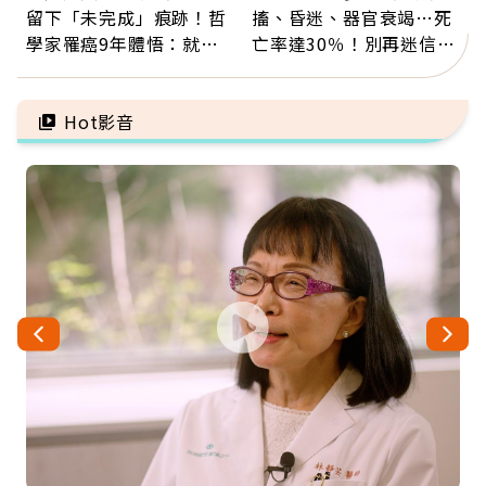
留下「未完成」痕跡！哲
搐、昏迷、器官衰竭…死
學家罹癌9年體悟：就算
亡率達30％！別再迷信
給人添麻煩，我仍想與明
「擦酒精、吃退燒藥」，
天相遇
5招才能真救命
Hot影音