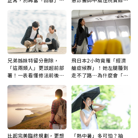
正常，別再當「回春」…
急診醫師中風住院實錄：
每年3檢查保命：早期治
那些怪物原來叫譫妄
癒率達9成5
兄弟姊妹特留分刪除，
飛日本2小時竟罹「經濟
「這兩類人」更該超前部
艙症候群」！她左腿腫到
署！一表看懂修法前後差
走不了路…為什麼會「靜
異：沒留遺囑手足反而分
脈血栓」？醫示警7種人
更多
注意
比起完美臨終規劃，更想
「熱中暑」多可怕？抽