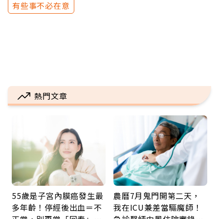
有些事不必在意
熱門文章
55歲是子宮內膜癌發生最
農曆7月鬼門開第二天，
多年齡！停經後出血＝不
我在ICU兼差當驅魔師！