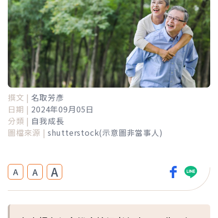
撰文 |
名取芳彥
日期 |
2024年09月05日
分類 |
自我成長
圖檔來源 |
shutterstock(示意圖非當事人)
A
A
A