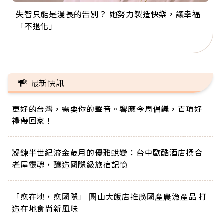
失智只能是漫長的告別？ 她努力製造快樂，讓幸福
來自剛果的巧克力神父 為台灣奉獻36年 「台灣是我
63歲卸矽谷副總、搬回台灣找快樂！「蛋黃哥小
104歲打破金氏世界紀錄 成為全球最年長羽球選
事業巔峰他選擇追夢…黑手阿伯拉小提琴還登上小
「不退化」
的家，我連作夢都講台語！」
丑」走進安養院，逗樂上萬爺奶：退休後才開始真
手，分享長壽的秘密原來是「這個」
巨蛋！連CNN都大讚！
正的人生
最新快訊
更好的台灣，需要你的聲音。響應今周倡議，百項好
禮帶回家！
凝鍊半世紀流金歲月的優雅蛻變：台中歐酷酒店揉合
老屋靈魂，釀造國際級旅宿記憶
「愈在地，愈國際」 圓山大飯店推廣國產農漁產品 打
造在地食尚新風味