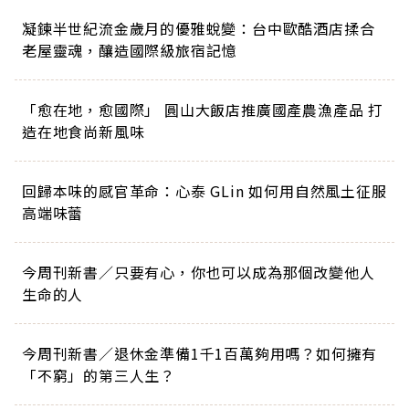
凝鍊半世紀流金歲月的優雅蛻變：台中歐酷酒店揉合
老屋靈魂，釀造國際級旅宿記憶
「愈在地，愈國際」 圓山大飯店推廣國產農漁產品 打
造在地食尚新風味
回歸本味的感官革命：心泰 GLin 如何用自然風土征服
高端味蕾
今周刊新書／只要有心，你也可以成為那個改變他人
生命的人
今周刊新書／退休金準備1千1百萬夠用嗎？如何擁有
「不窮」的第三人生？