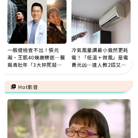
5招才能真救命
一般健檢查不出！張元
冷氣風量調最小竟然更耗
瀚、王凱40幾歲驟逝…醫
電！「低溫＋微風」是電
揭青壯年「3大猝死殺
費元凶…達人教2招又涼
手」：靠2檢查揪出9成地
又省電
雷
Hot影音