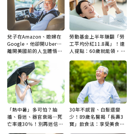
兒子在Amazon、媳婦在
勞動基金上半年賺翻「勞
Google，他卻開Uber…
工平均分紅11.8萬」！達
離開美國前的人生體悟：
人提點：60歲就能領，重
好的壞的都不會永遠
新就業還有隱藏版退休金
「熱中暑」多可怕？抽
30年不感冒、白髮還變
搐、昏迷、器官衰竭…死
少！89歲名醫揭「長壽3
亡率達30％！別再迷信
寶」飲食法：享受美食不
「擦酒精、吃退燒藥」，
忌口，偶爾也該吃點肉