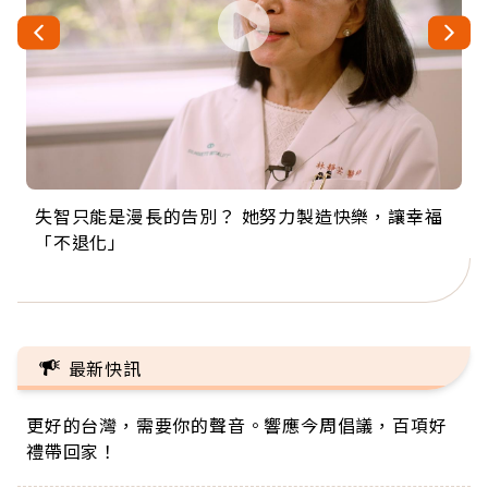
失智只能是漫長的告別？ 她努力製造快樂，讓幸福
來自剛果的巧克力神父 為台灣奉獻36年 「台灣是我
63歲卸矽谷副總、搬回台灣找快樂！「蛋黃哥小
104歲打破金氏世界紀錄 成為全球最年長羽球選
事業巔峰他選擇追夢…黑手阿伯拉小提琴還登上小
「不退化」
的家，我連作夢都講台語！」
丑」走進安養院，逗樂上萬爺奶：退休後才開始真
手，分享長壽的秘密原來是「這個」
巨蛋！連CNN都大讚！
正的人生
最新快訊
更好的台灣，需要你的聲音。響應今周倡議，百項好
禮帶回家！