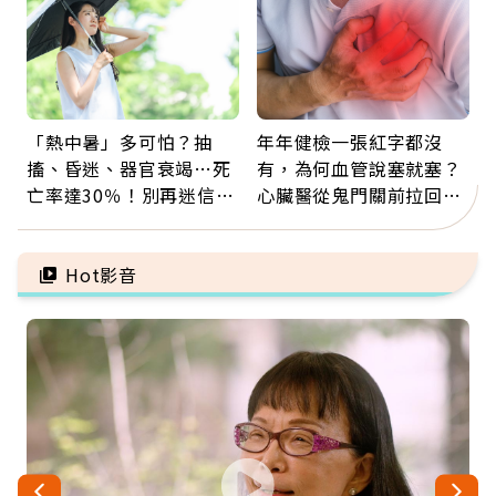
「熱中暑」多可怕？抽
年年健檢一張紅字都沒
搐、昏迷、器官衰竭…死
有，為何血管說塞就塞？
亡率達30％！別再迷信
心臟醫從鬼門關前拉回病
「擦酒精、吃退燒藥」，
人：會不會心梗要看對數
5招才能真救命
字
Hot影音