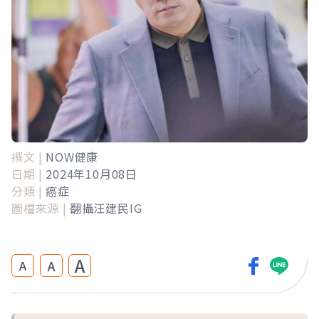
撰文 |
NOW健康
日期 |
2024年10月08日
分類 |
癌症
圖檔來源 |
翻攝汪建民IG
A
A
A