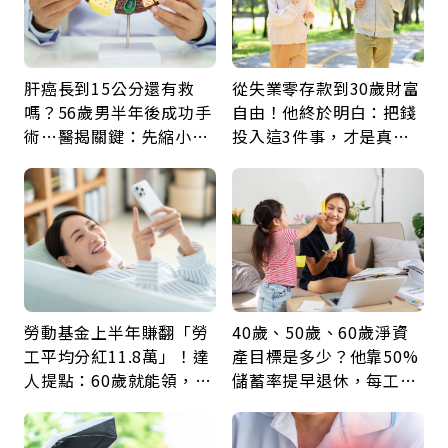
肝癌長到15公分還有救
從失業零存款到30歲財富
嗎？56歲男半年後成功手
自由！他終於明白：把錢
術…醫揭關鍵：先縮小腫
投入這3件事，才是真正
瘤再談根治
留給未來的自己
勞動基金上半年賺翻「勞
40歲、50歲、60歲淨資
工平均分紅11.8萬」！達
產目標是多少？他靠50%
人提點：60歲就能領，重
儲蓄率提早退休，每工作
新就業還有隱藏版退休金
1年買下1年自由