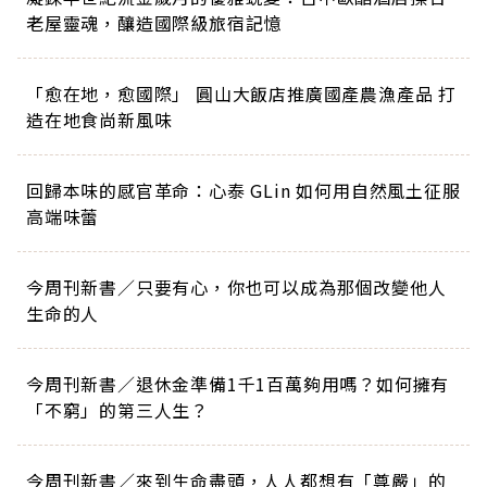
老屋靈魂，釀造國際級旅宿記憶
「愈在地，愈國際」 圓山大飯店推廣國產農漁產品 打
造在地食尚新風味
回歸本味的感官革命：心泰 GLin 如何用自然風土征服
高端味蕾
今周刊新書／只要有心，你也可以成為那個改變他人
生命的人
今周刊新書／退休金準備1千1百萬夠用嗎？如何擁有
「不窮」的第三人生？
今周刊新書／來到生命盡頭，人人都想有「尊嚴」的