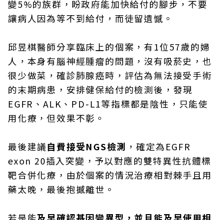
變5%的族群，盼政府能加快給付的腳步，不要
讓病人因為等不到給付，而徒留遺憾。
邱昱棋醫師分享臨床上的個案，有1位57歲的婦
人，本身有腦神經腫瘤的問題，沒有吸菸史，也
很少做菜，確診肺腺癌時，評估為無法接受手術
的末期病患，安排健保給付的檢測後，發現
EGFR、ALK、PD-L1等指標都是陰性，只能使
用化療，但效果不彰。
最後建議
自費接受NGS檢測
，確定為EGFR
exon 20插入突變，予以對應的雙特異性抗體標
靶合併化療，由於個案的情況治療相對棘手且用
藥太晚，最後抱撼離世。
若是能
及早確認基因變異型，並且能及早使用相