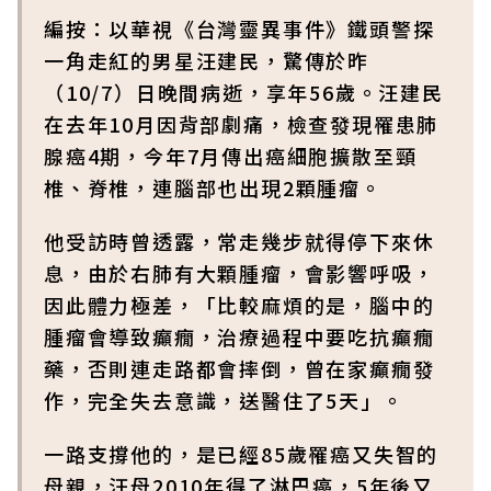
編按：以華視《台灣靈異事件》鐵頭警探
一角走紅的男星汪建民，驚傳於昨
（10/7）日晚間病逝，享年56歲。汪建民
在去年10月因背部劇痛，檢查發現罹患肺
腺癌4期，今年7月傳出癌細胞擴散至頸
椎、脊椎，連腦部也出現2顆腫瘤。
他受訪時曾透露，常走幾步就得停下來休
息，由於右肺有大顆腫瘤，會影響呼吸，
因此體力極差，「比較麻煩的是，腦中的
腫瘤會導致癲癇，治療過程中要吃抗癲癇
藥，否則連走路都會摔倒，曾在家癲癇發
作，完全失去意識，送醫住了5天」。
一路支撐他的，是已經85歲罹癌又失智的
母親，汪母2010年得了淋巴癌，5年後又