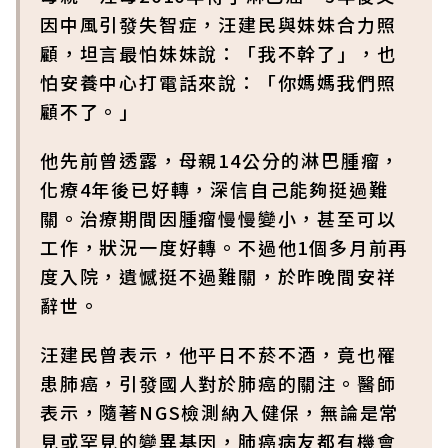
因中風引發失智症，汪建民與妹妹合力照
顧，坦言最怕妹妹說：「我不幹了」，也
怕安養中心打電話來說：「你媽媽我們照
顧不了。」
他先前曾透露，母親14公分的淋巴腫瘤，
化療4年後已好轉，深信自己能夠挺過難
關。治療期間因腫瘤慢慢變小，甚至可以
工作，狀況一度好轉。不過他1個多月前再
度入院，遺憾挺不過難關，於昨晚間安祥
辭世。
汪建民曾表示，他平日不菸不酒，竟也罹
患肺癌，引發國人對於肺癌的關注。醫師
表示，隨著NGS檢測納入健保，無論是常
見或罕見的變異基因，肺癌病友都有機會