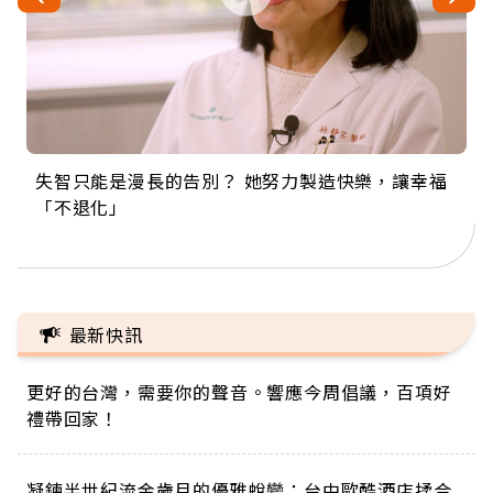
失智只能是漫長的告別？ 她努力製造快樂，讓幸福
來自剛果的巧克力神父 為台灣奉獻36年 「台灣是我
63歲卸矽谷副總、搬回台灣找快樂！「蛋黃哥小
104歲打破金氏世界紀錄 成為全球最年長羽球選
事業巔峰他選擇追夢…黑手阿伯拉小提琴還登上小
「不退化」
的家，我連作夢都講台語！」
丑」走進安養院，逗樂上萬爺奶：退休後才開始真
手，分享長壽的秘密原來是「這個」
巨蛋！連CNN都大讚！
正的人生
最新快訊
更好的台灣，需要你的聲音。響應今周倡議，百項好
禮帶回家！
凝鍊半世紀流金歲月的優雅蛻變：台中歐酷酒店揉合