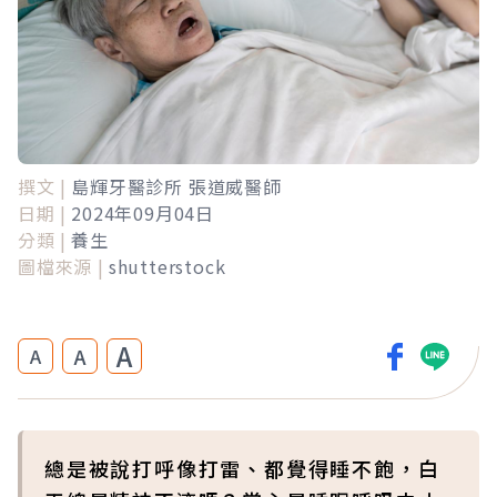
撰文 |
島輝牙醫診所 張道威醫師
日期 |
2024年09月04日
分類 |
養生
圖檔來源 |
shutterstock
A
A
A
總是被說打呼像打雷、都覺得睡不飽，白