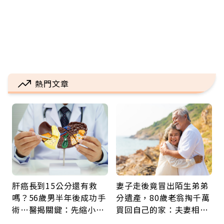
熱門文章
肝癌長到15公分還有救
妻子走後竟冒出陌生弟弟
嗎？56歲男半年後成功手
分遺產，80歲老翁掏千萬
術…醫揭關鍵：先縮小腫
買回自己的家：夫妻相守
瘤再談根治
60年，卻輸給一個名字