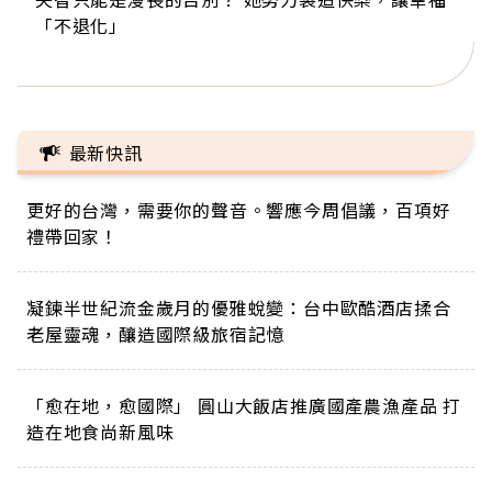
「不退化」
的家，我連作夢都講台語！」
丑」走進安養院，逗樂上萬爺奶：退休後才開始真
手，分享長壽的秘密原來是「這個」
巨蛋！連CNN都大讚！
正的人生
最新快訊
更好的台灣，需要你的聲音。響應今周倡議，百項好
禮帶回家！
凝鍊半世紀流金歲月的優雅蛻變：台中歐酷酒店揉合
老屋靈魂，釀造國際級旅宿記憶
「愈在地，愈國際」 圓山大飯店推廣國產農漁產品 打
造在地食尚新風味