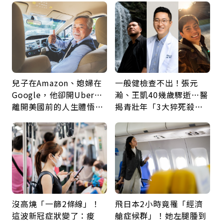
兒子在Amazon、媳婦在
一般健檢查不出！張元
Google，他卻開Uber…
瀚、王凱40幾歲驟逝…醫
離開美國前的人生體悟：
揭青壯年「3大猝死殺
好的壞的都不會永遠
手」：靠2檢查揪出9成地
雷
沒高燒「一篩2條線」！
飛日本2小時竟罹「經濟
這波新冠症狀變了：痠
艙症候群」！她左腿腫到