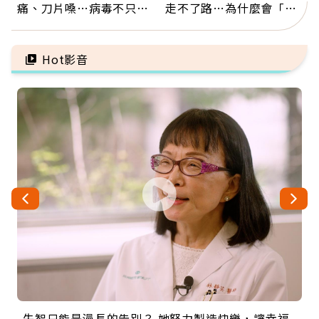
痛、刀片嗓…病毒不只攻
走不了路…為什麼會「靜
肺，三高族恐引發全身血
脈血栓」？醫示警7種人
管發炎
注意
Hot影音
失智只能是漫長的告別？ 她努力製造快樂，讓幸福
來自剛果的巧克力神父 為台灣奉獻36年 「台灣是我
63歲卸矽谷副總、搬回台灣找快樂！「蛋黃哥小
104歲打破金氏世界紀錄 成為全球最年長羽球選
事業巔峰他選擇追夢…黑手阿伯拉小提琴還登上小