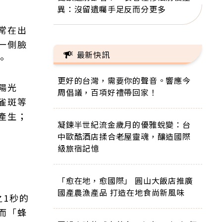
異：沒留遺囑手足反而分更多
常在出
一側臉
最新快訊
。
更好的台灣，需要你的聲音。響應今
陽光
周倡議，百項好禮帶回家！
雀斑等
產生；
凝鍊半世紀流金歲月的優雅蛻變：台
中歐酷酒店揉合老屋靈魂，釀造國際
級旅宿記憶
「愈在地，愈國際」 圓山大飯店推廣
國產農漁產品 打造在地食尚新風味
之1秒的
而「蜂