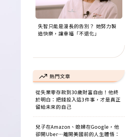
失智只能是漫長的告別？ 她努力製
來自剛果的巧克力神父 為台灣奉獻
63歲卸矽谷副總、搬回台灣找快
104歲打破金氏世界紀錄 成為全球
事業巔峰他選擇追夢…黑手阿伯拉
造快樂，讓幸福「不退化」
36年 「台灣是我的家，我連作夢都
樂！「蛋黃哥小丑」走進安養院，
最年長羽球選手，分享長壽的秘密
小提琴還登上小巨蛋！連CNN都大
講台語！」
逗樂上萬爺奶：退休後才開始真正
原來是「這個」
讚！
的人生
熱門文章
從失業零存款到30歲財富自由！他終
於明白：把錢投入這3件事，才是真正
留給未來的自己
兒子在Amazon、媳婦在Google，他
卻開Uber…離開美國前的人生體悟：