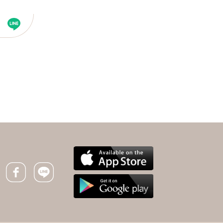
下一則 ＋
不忍菜農心血碎成肥料，
暖醫收購1萬顆高麗菜送
鄉親！護眼、防癌、抗老
Facebook icon
Line icon
化…多吃菜挺農民度難關