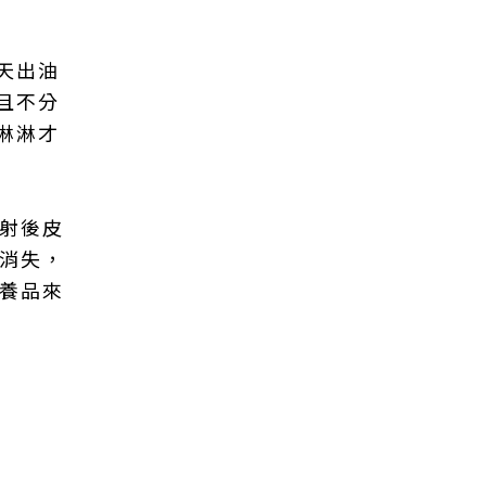
天出油
且不分
淋淋才
雷射後皮
會消失，
保養品來