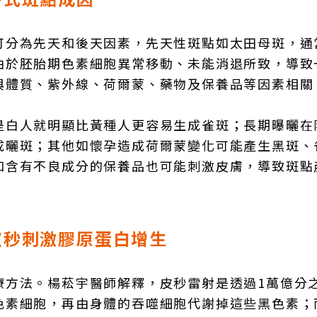
可分為先天和後天因素，先天性斑點如太田母斑，通
由於胚胎期色素細胞異常移動、未能消退所致，導致
與體質、紫外線、荷爾蒙、藥物及保養品等因素相關
是白人就明顯比黃種人更容易生成雀斑；長期曝曬在
成曬斑；其他如懷孕造成荷爾蒙變化可能產生黑斑、
和含有不良成分的保養品也可能刺激皮膚，導致斑點
皮秒刺激膠原蛋白增生
療方法。楊菘宇醫師解釋，皮秒雷射是透過1萬億分
色素細胞，再由身體的吞噬細胞代謝掉這些黑色素；