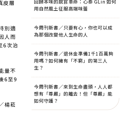
回歸本味的感官革命：心泰 GLin 如何
真皮層
用自然風土征服高端味蕾
今周刊新書／只要有心，你也可以成
特別適
為那個改變他人生命的人
因人而
至6次治
今周刊新書／退休金準備1千1百萬夠
用嗎？如何擁有「不窮」的第三人
生？
能量不
後6至9
今周刊新書／來到生命盡頭，人人都
想有「尊嚴」的離去！但「尊嚴」能
如何守護？
／楊菘