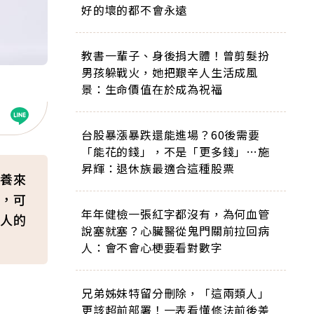
好的壞的都不會永遠
教書一輩子、身後捐大體！曾剪髮扮
男孩躲戰火，她把艱辛人生活成風
景：生命價值在於成為祝福
台股暴漲暴跌還能進場？60後需要
「能花的錢」，不是「更多錢」…施
昇輝：退休族最適合這種股票
養來
，可
年年健檢一張紅字都沒有，為何血管
人的
說塞就塞？心臟醫從鬼門關前拉回病
人：會不會心梗要看對數字
兄弟姊妹特留分刪除，「這兩類人」
更該超前部署！一表看懂修法前後差