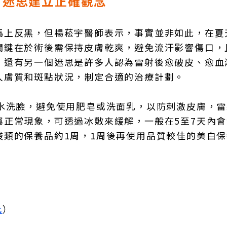
射迷思建立正確觀念
馬上反黑，但楊菘宇醫師表示，事實並非如此，在夏
關鍵在於術後需保持皮膚乾爽，避免流汗影響傷口，
，還有另一個迷思是許多人認為雷射後愈破皮、愈血
人膚質和斑點狀況，制定合適的治療計劃。
清水洗臉，避免使用肥皂或洗面乳，以防刺激皮膚，
屬正常現象，可透過冰敷來緩解，一般在5至7天內
酸類的保養品約1周，1周後再使用品質較佳的美白
此
）