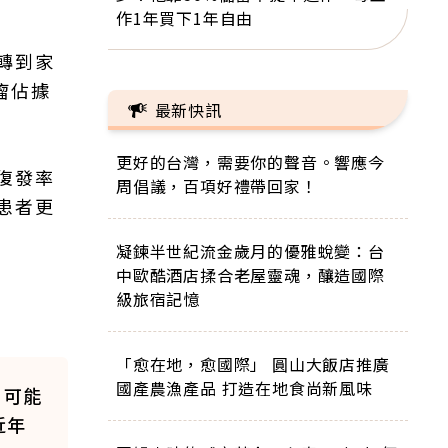
作1年買下1年自由
轉到家
瘤佔據
最新快訊
更好的台灣，需要你的聲音。響應今
復發率
周倡議，百項好禮帶回家！
患者更
凝鍊半世紀流金歲月的優雅蛻變：台
中歐酷酒店揉合老屋靈魂，釀造國際
級旅宿記憶
「愈在地，愈國際」 圓山大飯店推廣
國產農漁產品 打造在地食尚新風味
，可能
近年