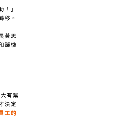
助！」
轉移。
長黃思
和篩檢
會大有幫
才決定
員工的