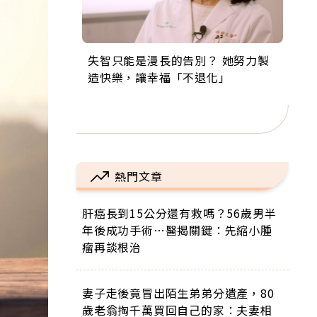
失智只能是漫長的告別？ 她努力製
來自剛果的巧克力神父 為台灣奉獻
63歲卸矽谷副總、搬回台灣找快
104歲打破金氏世界紀錄 成為全球
事業巔峰他選擇追夢…黑手阿伯拉
造快樂，讓幸福「不退化」
36年 「台灣是我的家，我連作夢都
樂！「蛋黃哥小丑」走進安養院，
最年長羽球選手，分享長壽的秘密
小提琴還登上小巨蛋！連CNN都大
講台語！」
逗樂上萬爺奶：退休後才開始真正
原來是「這個」
讚！
的人生
熱門文章
肝癌長到15公分還有救嗎？56歲男半
年後成功手術…醫揭關鍵：先縮小腫
瘤再談根治
妻子走後竟冒出陌生弟弟分遺產，80
歲老翁掏千萬買回自己的家：夫妻相