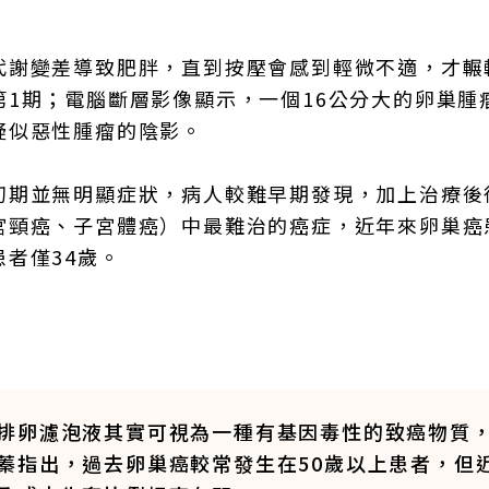
代謝變差導致肥胖，直到按壓會感到輕微不適，才輾
1期；電腦斷層影像顯示，一個16公分大的卵巢腫
疑似惡性腫瘤的陰影。
初期並無明顯症狀，病人較難早期發現，加上治療後
宮頸癌、子宮體癌）中最難治的癌症，近年來卵巢癌
者僅34歲。
排卵濾泡液其實可視為一種有基因毒性的致癌物質
蓁指出，過去卵巢癌較常發生在50歲以上患者，但