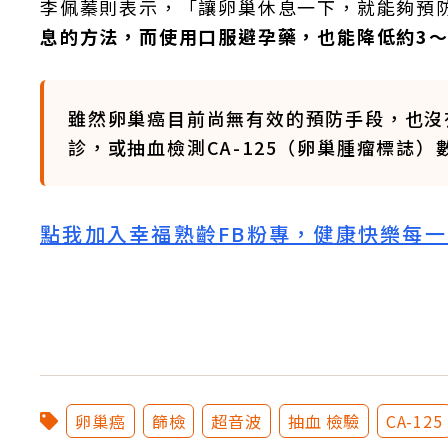
李佩蓁則表示，「讓卵巢休息一下，就能夠預
息的方法，而使用口服避孕藥，也能降低約3～
雖然卵巢癌目前尚無有效的預防手段，也沒
診，或抽血檢測CA-125（卵巢腫瘤標誌
點我加入幸福熟齡FB粉專，健康快樂每一
卵巢癌
篩檢
超音波
抽血 檢驗
CA-125