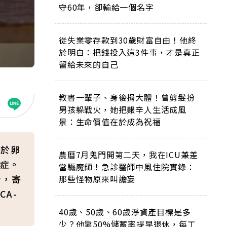
守60年，卻輸給一個名字
從失業零存款到30歲財富自由！他終
於明白：把錢投入這3件事，才是真正
留給未來的自己
教書一輩子、身後捐大體！曾剪髮扮
男孩躲戰火，她把艱辛人生活成風
景：生命價值在於成為祝福
由於卵
農曆7月鬼門開第二天，我在ICU兼差
症。
當驅魔師！急診醫師中風住院實錄：
告，寄
那些怪物原來叫譫妄
A-
40歲、50歲、60歲淨資產目標是多
少？他靠50%儲蓄率提早退休，每工