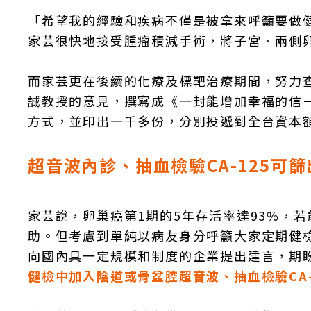
「希望我的經驗和疾病不僅是被拿來呼籲要做
家芸很快地接受腫瘤積減手術，將子宮、兩側
而家芸更在後續的化療及標靶治療期間，努力
誠教授的意見，撰寫成《一封能增加幸福的信
方式，並印出一千多份，分別投遞到全台資本
超音波內診、
抽血檢驗CA-125可篩
家芸說，卵巢癌第1期的5年存活率達93%，
助。但考慮到單純以病友身分呼籲大家定期健
向國內具一定規模和制度的企業提出建言，期
健檢中加入陰道或骨盆腔超音波、抽血檢驗
CA