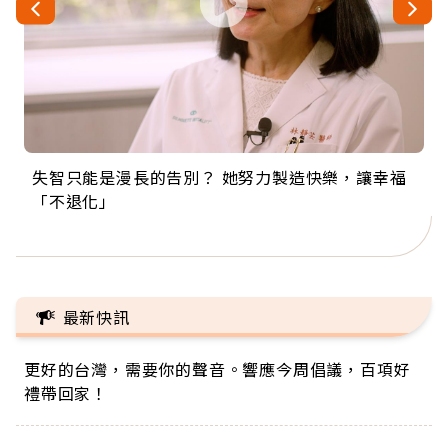
失智只能是漫長的告別？ 她努力製造快樂，讓幸福
來自剛果的巧克力神父 為台灣奉獻36年 「台灣是我
63歲卸矽谷副總、搬回台灣找快樂！「蛋黃哥小
104歲打破金氏世界紀錄 成為全球最年長羽球選
事業巔峰他選擇追夢…黑手阿伯拉小提琴還登上小
「不退化」
的家，我連作夢都講台語！」
丑」走進安養院，逗樂上萬爺奶：退休後才開始真
手，分享長壽的秘密原來是「這個」
巨蛋！連CNN都大讚！
正的人生
最新快訊
更好的台灣，需要你的聲音。響應今周倡議，百項好
禮帶回家！