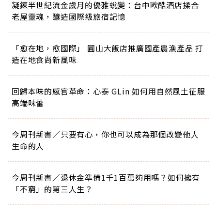
凝鍊半世紀流金歲月的優雅蛻變：台中歐酷酒店揉合
老屋靈魂，釀造國際級旅宿記憶
「愈在地，愈國際」 圓山大飯店推廣國產農漁產品 打
造在地食尚新風味
回歸本味的感官革命：心泰 GLin 如何用自然風土征服
高端味蕾
今周刊新書／只要有心，你也可以成為那個改變他人
生命的人
今周刊新書／退休金準備1千1百萬夠用嗎？如何擁有
「不窮」的第三人生？