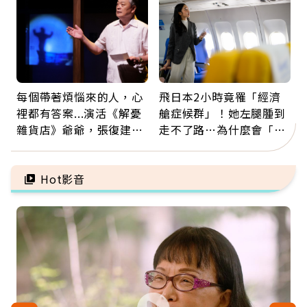
每個帶著煩惱來的人，心
飛日本2小時竟罹「經濟
裡都有答案...演活《解憂
艙症候群」！她左腿腫到
雜貨店》爺爺，張復建：
走不了路…為什麼會「靜
放下執著不是認輸，而是
脈血栓」？醫示警7種人
善待自己
注意
Hot影音