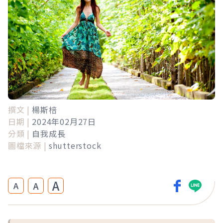
撰文 |
楊斯棓
日期 |
2024年02月27日
分類 |
自我成長
圖檔來源 |
shutterstock
A
A
A