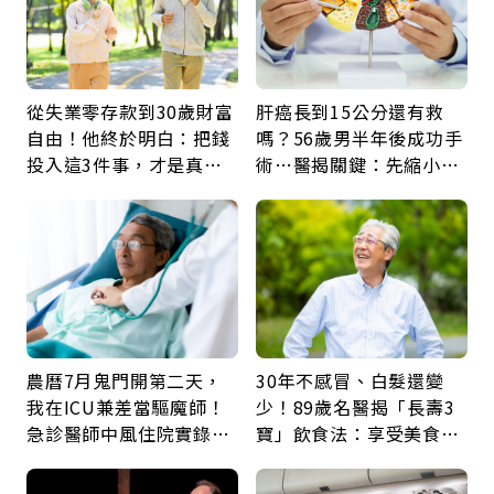
從失業零存款到30歲財富
肝癌長到15公分還有救
自由！他終於明白：把錢
嗎？56歲男半年後成功手
投入這3件事，才是真正
術…醫揭關鍵：先縮小腫
留給未來的自己
瘤再談根治
農曆7月鬼門開第二天，
30年不感冒、白髮還變
我在ICU兼差當驅魔師！
少！89歲名醫揭「長壽3
急診醫師中風住院實錄：
寶」飲食法：享受美食不
那些怪物原來叫譫妄
忌口，偶爾也該吃點肉