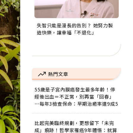
失智只能是漫長的告別？ 她努力製
來自剛果的巧克力神父 為台灣奉獻
63歲卸矽谷副總、搬回台灣找快
104歲打破金氏世界紀錄 成為全球
事業巔峰他選擇追夢…黑手阿伯拉
造快樂，讓幸福「不退化」
36年 「台灣是我的家，我連作夢都
樂！「蛋黃哥小丑」走進安養院，
最年長羽球選手，分享長壽的秘密
小提琴還登上小巨蛋！連CNN都大
講台語！」
逗樂上萬爺奶：退休後才開始真正
原來是「這個」
讚！
的人生
熱門文章
55歲是子宮內膜癌發生最多年齡！停
經後出血＝不正常，別再當「回春」
…每年3檢查保命：早期治癒率達9成5
比起完美臨終規劃，更想留下「未完
成」痕跡！哲學家罹癌9年體悟：就算