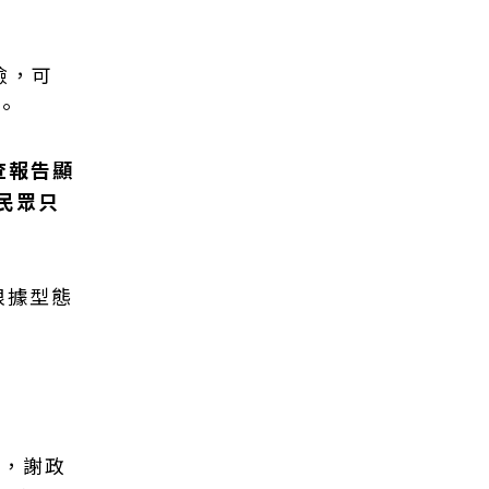
檢，可
。
查報告顯
民眾只
根據型態
此，謝政