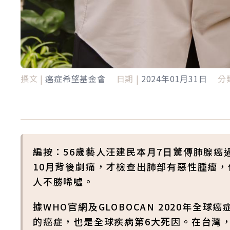
撰文 |
癌症希望基金會
日期 |
2024年01月31日
分類
編按：56歲藝人汪建民本月7日驚傳肺腺癌
10月背後劇痛，才檢查出肺部有惡性腫瘤
人不勝唏噓。
據WHO官網及GLOBOCAN 2020年
的癌症，也是全球疾病第6大死因。在台灣