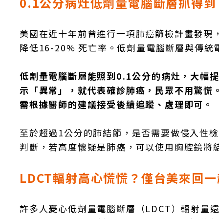
0.1公分病灶低劑量電腦斷層抓得到
美國在近十年前曾進行一項肺癌篩檢計畫發現，
降低16-20% 死亡率。低劑量電腦斷層與
低劑量電腦斷層能照到0.1公分的病灶，大幅
示「異常」，就代表確診肺癌，民眾不用驚慌
需根據醫師的建議接受後續追蹤、處理即可。
至於超過1公分的肺結節，是否需要做侵入性
判斷，若高度懷疑是肺癌，可以使用胸腔鏡將
LDCT輻射高心慌慌？僅台美來回
許多人憂心低劑量電腦斷層（LDCT）輻射量