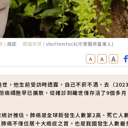
 |
癌症
圖檔來源 |
shutterstock(示意圖非當事人)
A
A
A
過世，他生前受訪時透露，自己不菸不酒，去（202
，但癌細胞早已擴散，從確診到離世僅存活了9個多月
全球癌症統計推估，肺癌是全球新發生人數第2高、死亡人
，肺癌不僅位居十大癌症之首，也是我國發生人數最