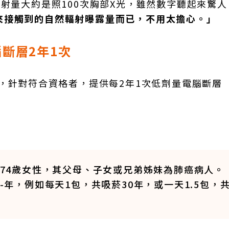
輻射量大約是照100次胸部X光，雖然數字聽起來驚
來接觸到的自然輻射曝露量而已，不用太擔心。」
斷層2年1次
畫，針對符合資格者，提供每2年1次低劑量電腦斷層
5至74歲女性，其父母、子女或兄弟姊妹為肺癌病人。
包-年，例如每天1包，共吸菸30年，或一天1.5包，