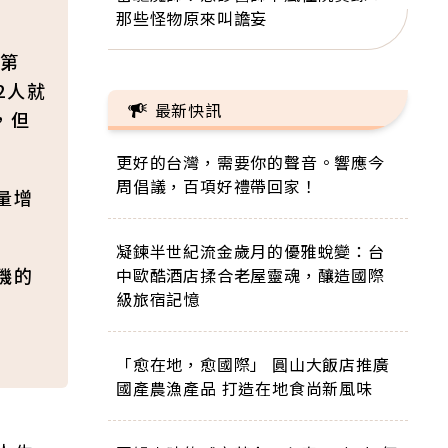
那些怪物原來叫譫妄
第
2人就
最新快訊
，但
更好的台灣，需要你的聲音。響應今
周倡議，百項好禮帶回家！
量增
凝鍊半世紀流金歲月的優雅蛻變：台
磯的
中歐酷酒店揉合老屋靈魂，釀造國際
級旅宿記憶
「愈在地，愈國際」 圓山大飯店推廣
國產農漁產品 打造在地食尚新風味