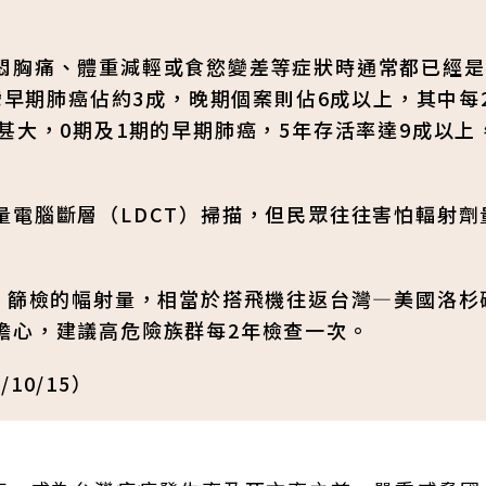
悶胸痛、體重減輕或食慾變差等症狀時通常都已經是
台灣早期肺癌佔約3成，晚期個案則佔6成以上，其中每
甚大，0期及1期的早期肺癌，5年存活率達9成以上
量電腦斷層（LDCT）掃描，但民眾往往害怕輻射劑
T）篩檢的幅射量，相當於搭飛機往返台灣—美國洛杉
擔心，建議高危險族群每2年檢查一次。
10/15）