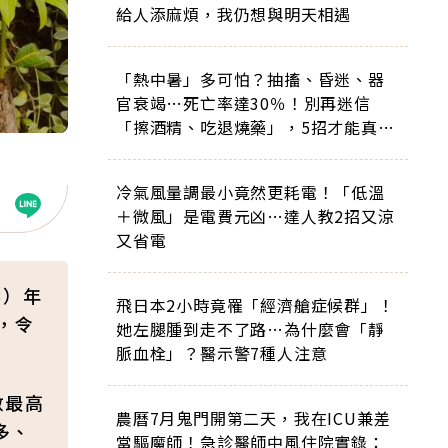
給人添麻煩，我仍想與明天相遇
「熱中暑」多可怕？抽搐、昏迷、器
官衰竭…死亡率達30％！別再迷信
「擦酒精、吃退燒藥」，5招才能真救
命
冷氣風量調最小竟然更耗電！「低溫
＋微風」是電費元凶…達人教2招又涼
又省電
3）年
飛日本2小時竟罹「經濟艙症候群」！
，令
她左腿腫到走不了路…為什麼會「靜
脈血栓」？醫示警7種人注意
數最高
農曆7月鬼門開第二天，我在ICU兼差
多、
當驅魔師！急診醫師中風住院實錄：