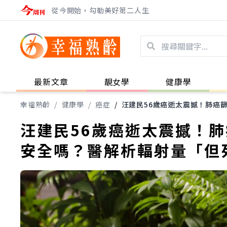
從今開始，勾勒美好第二人生
最新文章
靚女學
健康學
幸福熟齡
/
健康學
/
癌症
/
汪建民56歲癌逝太震撼！肺癌篩
汪建民56歲癌逝太震撼！肺
安全嗎？醫解析輻射量「但