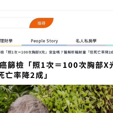
搜尋
理財學
People Story
名人私房學
檢「照1次＝100次胸部X光」安全嗎？醫解析輻射量「但死亡率降2
癌篩檢「照1次＝100次胸部X
死亡率降2成」