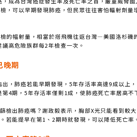
癌，成為台灣癌症發生率及死亡率之首，嚴重威脅國
篩檢，可以早期發現肺癌，但民眾往往害怕輻射劑量
篩檢的幅射量，相當於搭飛機往返台灣—美國洛杉磯
建議高危險族群每2年檢查一次。
已晚期
指出，肺癌若能早期發現，5年存活率高達9成以上
第4期，5年存活率僅剩1成，使肺癌死亡率居高不
以篩檢出肺癌嗎？謝政毅表示，胸部X光只能看到較
。若能提早在第1、2期時就發現，可以降低死亡率