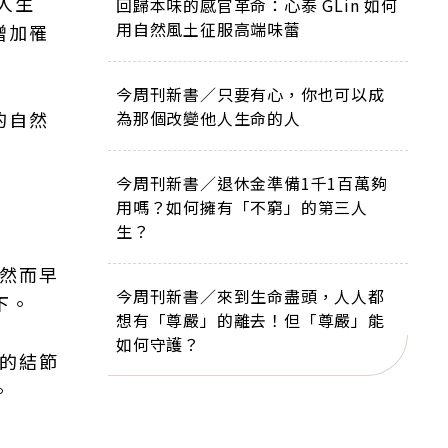
人生
回歸本味的感官革命：心泰 GLin 如何
用自然風土征服高端味蕾
增加罹
今周刊新書／只要有心，你也可以成
的自然
為那個改變他人生命的人
今周刊新書／退休金準備1千1百萬夠
用嗎？如何擁有「不窮」的第三人
生？
，然而早
今周刊新書／來到生命盡頭，人人都
下。
想有「尊嚴」的離去！但「尊嚴」能
如何守護？
大的結節
。