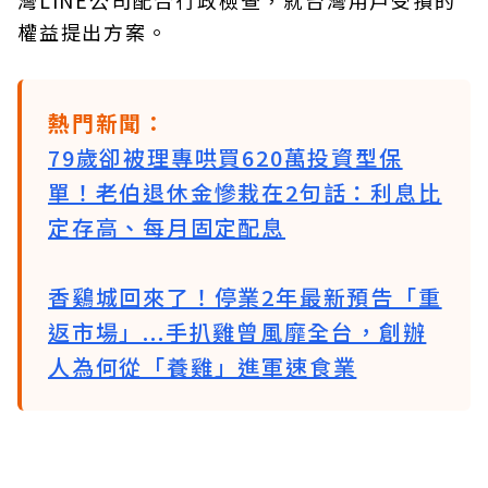
灣LINE公司配合行政檢查，就台灣用戶受損的
權益提出方案。
熱門新聞：
79歲卻被理專哄買620萬投資型保
單！老伯退休金慘栽在2句話：利息比
定存高、每月固定配息
香鷄城回來了！停業2年最新預告「重
返市場」...手扒雞曾風靡全台，創辦
人為何從「養雞」進軍速食業