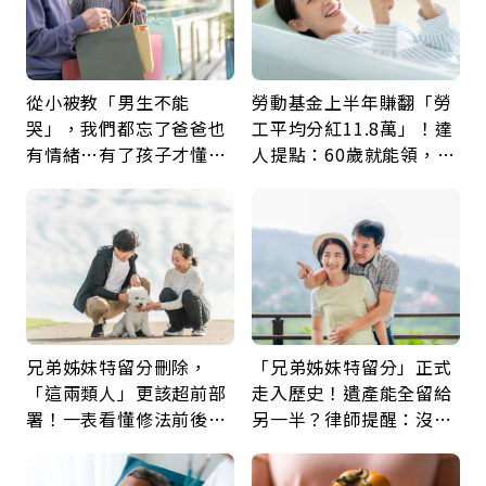
從小被教「男生不能
勞動基金上半年賺翻「勞
哭」，我們都忘了爸爸也
工平均分紅11.8萬」！達
有情緒…有了孩子才懂：
人提點：60歲就能領，重
父親節最珍貴禮物是一句
新就業還有隱藏版退休金
久違的關心
兄弟姊妹特留分刪除，
「兄弟姊妹特留分」正式
「這兩類人」更該超前部
走入歷史！遺產能全留給
署！一表看懂修法前後差
另一半？律師提醒：沒做
異：沒留遺囑手足反而分
「1件事」照樣白忙
更多