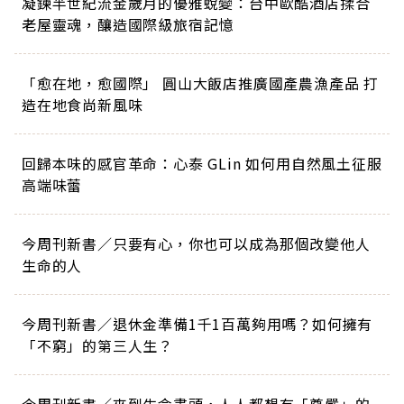
凝鍊半世紀流金歲月的優雅蛻變：台中歐酷酒店揉合
老屋靈魂，釀造國際級旅宿記憶
「愈在地，愈國際」 圓山大飯店推廣國產農漁產品 打
造在地食尚新風味
回歸本味的感官革命：心泰 GLin 如何用自然風土征服
高端味蕾
今周刊新書／只要有心，你也可以成為那個改變他人
生命的人
今周刊新書／退休金準備1千1百萬夠用嗎？如何擁有
「不窮」的第三人生？