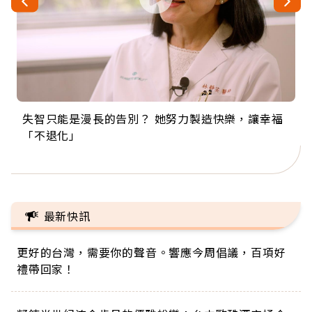
失智只能是漫長的告別？ 她努力製造快樂，讓幸福
來自剛果的巧克力神父 為台灣奉獻36年 「台灣是我
63歲卸矽谷副總、搬回台灣找快樂！「蛋黃哥小
104歲打破金氏世界紀錄 成為全球最年長羽球選
事業巔峰他選擇追夢…黑手阿伯拉小提琴還登上小
「不退化」
的家，我連作夢都講台語！」
丑」走進安養院，逗樂上萬爺奶：退休後才開始真
手，分享長壽的秘密原來是「這個」
巨蛋！連CNN都大讚！
正的人生
最新快訊
更好的台灣，需要你的聲音。響應今周倡議，百項好
禮帶回家！