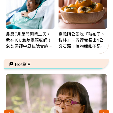
農曆7月鬼門開第二天，
嘉義阿公愛吃「破布子、
我在ICU兼差當驅魔師！
甜柿」，胃裡竟長出4公
急診醫師中風住院實錄：
分石頭！植物纖維不是吃
那些怪物原來叫譫妄
越多越好，這些水果都上
榜
Hot影音