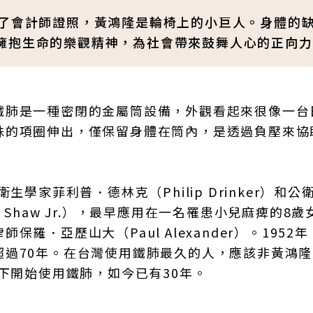
取了會計師證照，黃鴻隆是輪椅上的小巨人。身體的
擁抱生命的樂觀精神，為社會帶來鼓舞人心的正向力
鐵肺是一種密閉的金屬筒設備，外觀看起來很像一台
殊的項圈伸出，僅保留身體在筒內，是透過負壓來協
學家菲利普．德林克（Philip Drinker）和公
iz Shaw Jr.），最早應用在一名罹患小兒麻痺的8
．亞歷山大（Paul Alexander）。1952年
超過70年。在台灣使用鐵肺最久的人，應該非黃鴻
下開始使用鐵肺，如今已有30年。