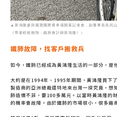
▲黃鴻隆參與麗寶國際賽車場開幕記者會，副董事長吳武
《帶著桎梏翱翔：鐵肺會計師黃鴻隆》）
鐵肺故障，找客戶搬救兵
如今，鐵肺已經成為黃鴻隆生活的一部分，是
大約是在1994年、1995年期間，黃鴻隆買
製造商的亞洲總裁還特地來台灣一探究竟，想
肺造價不菲，要100多萬元。以當時黃鴻隆的
的機率會故障。由於鐵肺的市場很小，很多廠