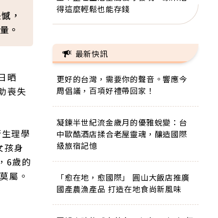
得這麼輕鬆也能存錢
缺憾，
量。
最新快訊
日晒
更好的台灣，需要你的聲音。響應今
助喪失
周倡議，百項好禮帶回家！
凝鍊半世紀流金歲月的優雅蛻變：台
衛生理學
中歐酷酒店揉合老屋靈魂，釀造國際
級旅宿記憶
歲女孩身
，6歲的
隆莫屬。
「愈在地，愈國際」 圓山大飯店推廣
國產農漁產品 打造在地食尚新風味