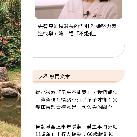
失智只能是漫長的告別？ 她努力製
來自剛果的巧克力神父 為台灣奉獻
63歲卸矽谷副總、搬回台灣找快
104歲打破金氏世界紀錄 成為全球
事業巔峰他選擇追夢…黑手阿伯拉
造快樂，讓幸福「不退化」
36年 「台灣是我的家，我連作夢都
樂！「蛋黃哥小丑」走進安養院，
最年長羽球選手，分享長壽的秘密
小提琴還登上小巨蛋！連CNN都大
講台語！」
逗樂上萬爺奶：退休後才開始真正
原來是「這個」
讚！
的人生
熱門文章
從小被教「男生不能哭」，我們都忘
了爸爸也有情緒…有了孩子才懂：父
親節最珍貴禮物是一句久違的關心
勞動基金上半年賺翻「勞工平均分紅
11.8萬」！達人提點：60歲就能領，