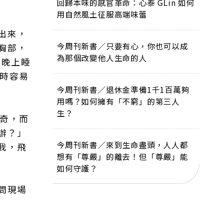
回歸本味的感官革命：心泰 GLin 如何
用自然風土征服高端味蕾
出來，
今周刊新書／只要有心，你也可以成
胸部，
為那個改變他人生命的人
，晚上睡
覺時容易
今周刊新書／退休金準備1千1百萬夠
用嗎？如何擁有「不窮」的第三人
生？
好奇，而
辦？」
今周刊新書／來到生命盡頭，人人都
我，飛
想有「尊嚴」的離去！但「尊嚴」能
如何守護？
問現場