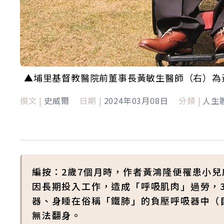
▲埔里基督教醫院前董事長黃敏生醫師（右）為
撰文 |
史威爾
日期 |
2024年03月08日
分類 |
人生
編按：2歲7個月時，作者黃鴻隆便罹患小
因長期投入工作，造成「呼吸肌肉」過勞，
器、身睡在俗稱「鐵肺」的負壓呼吸器中（
無法翻身。