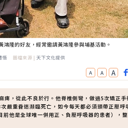
黃鴻隆的好友，經常邀請黃鴻隆參與埔基活動。
體悟
圖檔來源 |
天下文化提供
A
A
A
兒麻痺，從此不良於行。他脊椎側彎，做過5次矯正手
3次嚴重昏迷瀕臨死亡，如今每天都必須頭帶正壓呼
目前他是全球唯一併用正、負壓呼吸器的患者），整