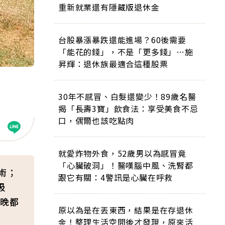
重新就業還有隱藏版退休金
台股暴漲暴跌還能進場？60後需要
「能花的錢」，不是「更多錢」…施
昇輝：退休族最適合這種股票
30年不感冒、白髮還變少！89歲名醫
揭「長壽3寶」飲食法：享受美食不忌
口，偶爾也該吃點肉
就愛炸物外食，52歲男以為感冒竟
「心臟破洞」！醫嘆腦中風、洗腎都
術；
跟它有關：4警訊是心臟在呼救
吸
晚都
原以為是在丟東西，結果是在存退休
金！整理生活空間後才發現，原來活