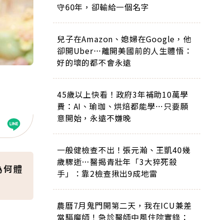
守60年，卻輸給一個名字
兒子在Amazon、媳婦在Google，他
卻開Uber…離開美國前的人生體悟：
好的壞的都不會永遠
45歲以上快看！政府3年補助10萬學
費：AI、瑜珈、烘焙都能學…只要願
意開始，永遠不嫌晚
一般健檢查不出！張元瀚、王凱40幾
歲驟逝…醫揭青壯年「3大猝死殺
為何體
手」：靠2檢查揪出9成地雷
農曆7月鬼門開第二天，我在ICU兼差
當驅魔師！急診醫師中風住院實錄：