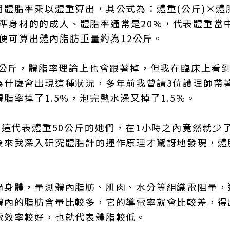
體脂率乘以體重算出，其公式為：體重(公斤)×體
斤標準身材的的成人、體脂率通常是20%，代表體重當
，便可算出體內脂肪重量約為12公斤。
5公斤，體脂率理論上也會跟著掉，但我在臨床上看
為什麼會出現這種狀況，多年前我曾請3位護理師帶
率掉了1.5%，泡完熱水澡又掉了1.5%。
這代表體重50公斤的她們，在1小時之內竟然就少了
後來我深入研究體脂計的運作原理才驚訝地發現，體
過身體，量測體內脂肪、肌肉、水分等組織電阻量，
體內的脂肪含量比較多，它的導電率就會比較差，得
電效率較好，也就代表體脂較低。