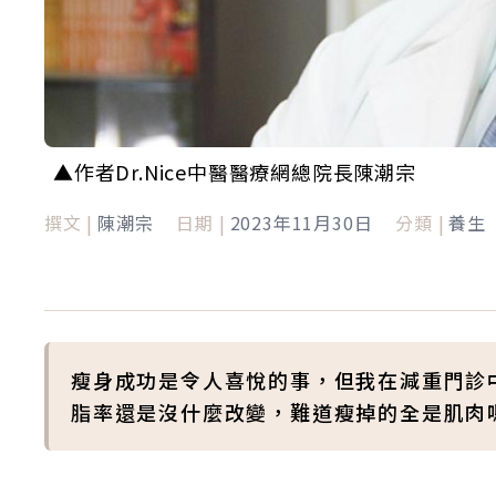
▲作者Dr.Nice中醫醫療網總院長陳潮宗
撰文 |
陳潮宗
日期 |
2023年11月30日
分類 |
養生
瘦身成功是令人喜悅的事，但我在減重門診中
脂率還是沒什麼改變，難道瘦掉的全是肌肉