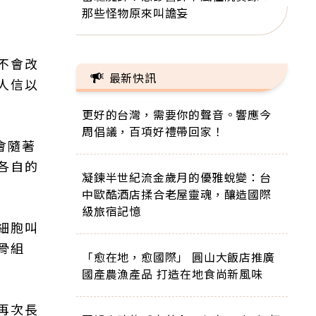
那些怪物原來叫譫妄
不會改
最新快訊
人信以
更好的台灣，需要你的聲音。響應今
周倡議，百項好禮帶回家！
會隨著
各自的
凝鍊半世紀流金歲月的優雅蛻變：台
中歐酷酒店揉合老屋靈魂，釀造國際
級旅宿記憶
細胞叫
骨組
「愈在地，愈國際」 圓山大飯店推廣
國產農漁產品 打造在地食尚新風味
再次長