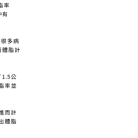
脂率
中有
到很多病
著體脂計
1.5公
脂率並
進而計
出體脂