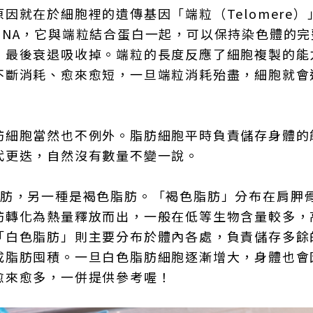
就在於細胞裡的遺傳基因「端粒（Telomere）
NA，它與端粒結合蛋白一起，可以保持染色體的完
，最後衰退吸收掉。端粒的長度反應了細胞複製的能
不斷消耗、愈來愈短，一旦端粒消耗殆盡，細胞就會
肪細胞當然也不例外。脂肪細胞平時負責儲存身體的
代更迭，自然沒有數量不變一說。
脂肪，另一種是褐色脂肪。「褐色脂肪」分布在肩胛
肪轉化為熱量釋放而出，一般在低等生物含量較多，
「白色脂肪」則主要分布於體內各處，負責儲存多餘
成脂肪囤積。一旦白色脂肪細胞逐漸增大，身體也會
愈來愈多，一併提供參考喔！