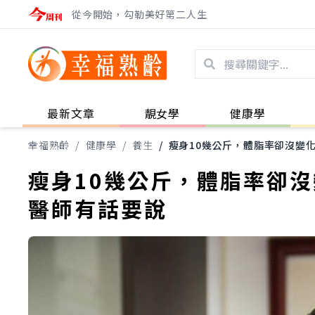
從今開始，勾勒美好第二人生
最新文章
靚女學
健康學
幸福熟齡
/
健康學
/
養生
/
瘦身10幾公斤，體脂率卻沒變
瘦身10幾公斤，體脂率卻
醫師有話要說