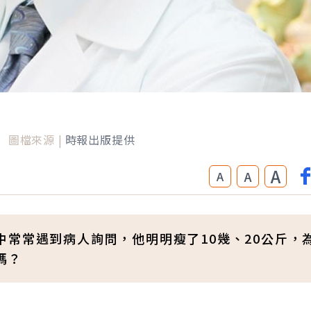
圖檔來源 |
時報出版提供
A
A
A
常常遇到病人詢問，他明明瘦了10幾、20公斤，
嗎？