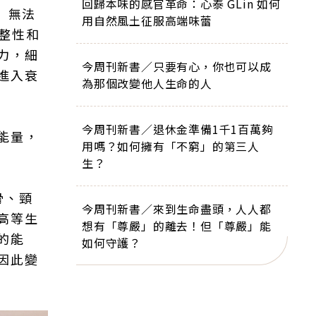
回歸本味的感官革命：心泰 GLin 如何
」無法
用自然風土征服高端味蕾
整性和
力，細
今周刊新書／只要有心，你也可以成
進入衰
為那個改變他人生命的人
今周刊新書／退休金準備1千1百萬夠
能量，
用嗎？如何擁有「不窮」的第三人
生？
骨、頸
今周刊新書／來到生命盡頭，人人都
高等生
想有「尊嚴」的離去！但「尊嚴」能
的能
如何守護？
因此變