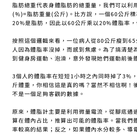
脂肪總重代表身體脂肪的總重量，我們可以利用
(%)=脂肪重量(公斤)。比方說，一個60公
20%是脂肪，因此以60公斤乘以20%體脂率
按照這個邏輯來看，一位病人從80公斤瘦到6
人因為體脂率沒掉，而感到焦慮。為了搞清楚
到健身房運動、泡澡，意外發現她們運動前後體脂
3個人的體脂率在短短1小時之內同時掉了3%，
斤體重，你相信這是真的嗎？當然不相信啊！
不是一個足夠客觀的數據。
原來，體脂計主要是利用微量電流，從腳底通
算在體內占比，推算出可能的體脂率。當我們
率較高的結果；反之，如果體內水分較多、導