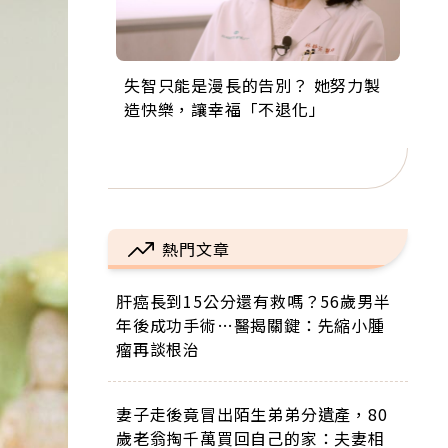
失智只能是漫長的告別？ 她努力製
來自剛果的巧克力神父 為台灣奉獻
63歲卸矽谷副總、搬回台灣找快
104歲打破金氏世界紀錄 成為全球
事業巔峰他選擇追夢…黑手阿伯拉
造快樂，讓幸福「不退化」
36年 「台灣是我的家，我連作夢都
樂！「蛋黃哥小丑」走進安養院，
最年長羽球選手，分享長壽的秘密
小提琴還登上小巨蛋！連CNN都大
講台語！」
逗樂上萬爺奶：退休後才開始真正
原來是「這個」
讚！
的人生
熱門文章
肝癌長到15公分還有救嗎？56歲男半
年後成功手術…醫揭關鍵：先縮小腫
瘤再談根治
妻子走後竟冒出陌生弟弟分遺產，80
歲老翁掏千萬買回自己的家：夫妻相