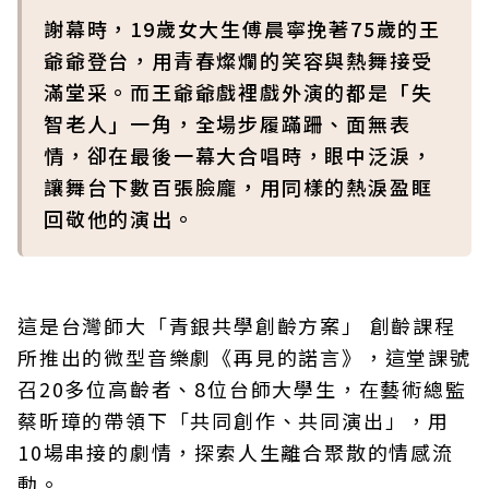
謝幕時，19歲女大生傅晨寧挽著75歲的王
爺爺登台，用青春燦爛的笑容與熱舞接受
滿堂采。而王爺爺戲裡戲外演的都是「失
智老人」一角，全場步履蹣跚、面無表
情，卻在最後一幕大合唱時，眼中泛淚，
讓舞台下數百張臉龐，用同樣的熱淚盈眶
回敬他的演出。
這是台灣師大「青銀共學創齡方案」 創齡課程
所推出的微型音樂劇《再見的諾言》，這堂課號
召20多位高齡者、8位台師大學生，在藝術總監
蔡昕璋的帶領下「共同創作、共同演出」，用
10場串接的劇情，探索人生離合聚散的情感流
動。