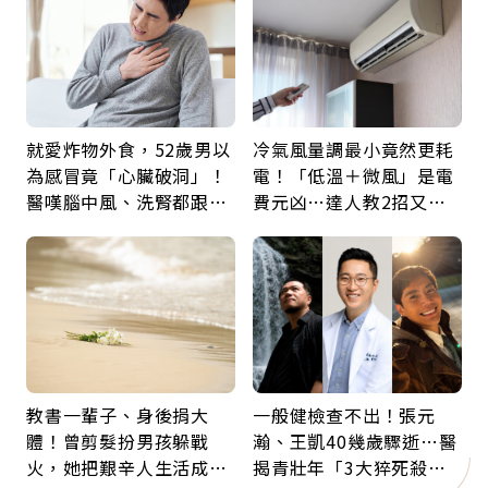
就愛炸物外食，52歲男以
冷氣風量調最小竟然更耗
為感冒竟「心臟破洞」！
電！「低溫＋微風」是電
醫嘆腦中風、洗腎都跟它
費元凶…達人教2招又涼
有關：4警訊是心臟在呼
又省電
救
教書一輩子、身後捐大
一般健檢查不出！張元
體！曾剪髮扮男孩躲戰
瀚、王凱40幾歲驟逝…醫
火，她把艱辛人生活成風
揭青壯年「3大猝死殺