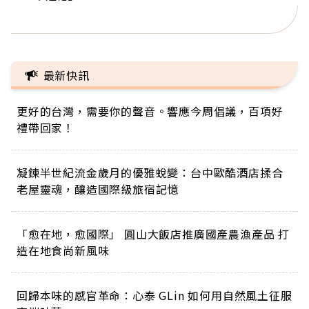
正的人生
最新快訊
更好的台灣，需要你的聲音。響應今周倡議，百項好
禮帶回家！
凝鍊半世紀流金歲月的優雅蛻變：台中歐酷酒店揉合
老屋靈魂，釀造國際級旅宿記憶
「愈在地，愈國際」 圓山大飯店推廣國產農漁產品 打
造在地食尚新風味
回歸本味的感官革命：心泰 GLin 如何用自然風土征服