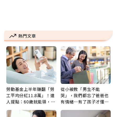
熱門文章
勞動基金上半年賺翻「勞
從小被教「男生不能
工平均分紅11.8萬」！達
哭」，我們都忘了爸爸也
人提點：60歲就能領，重
有情緒…有了孩子才懂：
新就業還有隱藏版退休金
父親節最珍貴禮物是一句
久違的關心