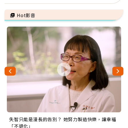
景：生命價值在於成為祝
手」：靠2檢查揪出9成地
福
雷
Hot影音
失智只能是漫長的告別？ 她努力製造快樂，讓幸福
來自剛果的巧克力神父 為台灣奉獻36年 「台灣是我
63歲卸矽谷副總、搬回台灣找快樂！「蛋黃哥小
104歲打破金氏世界紀錄 成為全球最年長羽球選
事業巔峰他選擇追夢…黑手阿伯拉小提琴還登上小
「不退化」
的家，我連作夢都講台語！」
丑」走進安養院，逗樂上萬爺奶：退休後才開始真
手，分享長壽的秘密原來是「這個」
巨蛋！連CNN都大讚！