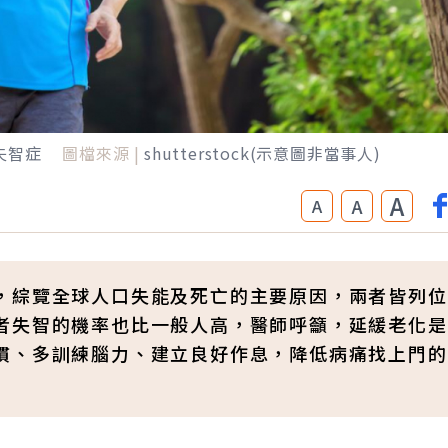
失智症
圖檔來源 |
shutterstock(示意圖非當事人)
A
A
A
，綜覽全球人口失能及死亡的主要原因，兩者皆列位
者失智的機率也比一般人高，醫師呼籲，延緩老化是
慣、多訓練腦力、建立良好作息，降低病痛找上門的