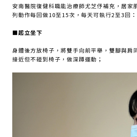
安南醫院復健科職能治療師尤芝伃補充，居家
列動作每回做10至15次，每天可執行2至3回：
■起立坐下
身體後方放椅子，將雙手向前平舉，雙腳與肩
接近但不碰到椅子，做深蹲運動；