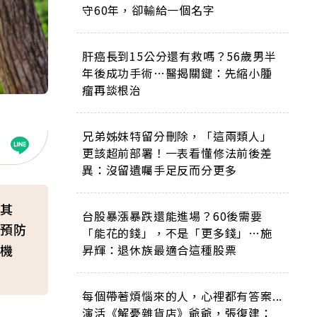
守60年，卻輸給一個名字
肝癌長到15公分還有救嗎？56歲男半
年後成功手術…醫揭關鍵：先縮小腫
瘤再談根治
兄弟姊妹特留分刪除，「這兩類人」
更該超前部署！一表看懂修法前後差
異：沒留遺囑手足反而分更多
其
台股暴漲暴跌還能進場？60後需要
預防
「能花的錢」，不是「更多錢」…施
機
昇輝：退休族最適合這種股票
每個帶著煩惱來的人，心裡都有答案...
演活《解憂雜貨店》爺爺，張復建：