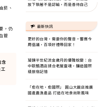
放下執著不是認輸，而是善待自己
抽菸、
最新快訊
要，仍
血管
更好的台灣，需要你的聲音。響應今
周倡議，百項好禮帶回家！
凝鍊半世紀流金歲月的優雅蛻變：台
包含
中歐酷酒店揉合老屋靈魂，釀造國際
通工
級旅宿記憶
「愈在地，愈國際」 圓山大飯店推廣
國產農漁產品 打造在地食尚新風味