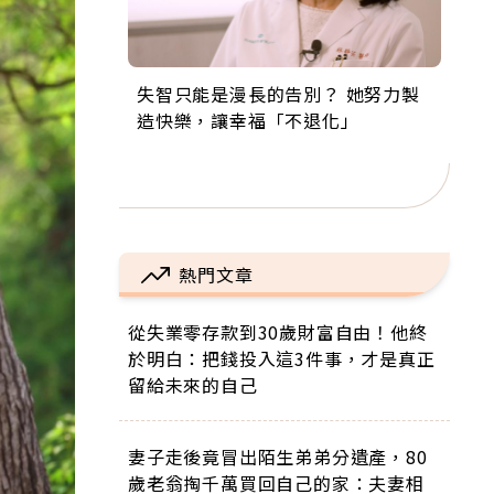
失智只能是漫長的告別？ 她努力製
來自剛果的巧克力神父 為台灣奉獻
63歲卸矽谷副總、搬回台灣找快
104歲打破金氏世界紀錄 成為全球
事業巔峰他選擇追夢…黑手阿伯拉
造快樂，讓幸福「不退化」
36年 「台灣是我的家，我連作夢都
樂！「蛋黃哥小丑」走進安養院，
最年長羽球選手，分享長壽的秘密
小提琴還登上小巨蛋！連CNN都大
講台語！」
逗樂上萬爺奶：退休後才開始真正
原來是「這個」
讚！
的人生
熱門文章
從失業零存款到30歲財富自由！他終
於明白：把錢投入這3件事，才是真正
留給未來的自己
妻子走後竟冒出陌生弟弟分遺產，80
歲老翁掏千萬買回自己的家：夫妻相