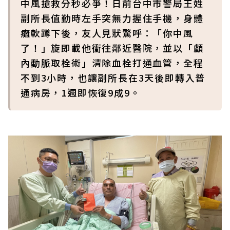
中風搶救分秒必爭！日前台中市警局王姓
副所長值勤時左手突無力握住手機，身體
癱軟蹲下後，友人見狀驚呼：「你中風
了！」旋即載他衝往鄰近醫院，並以「顱
內動脈取栓術」清除血栓打通血管，全程
不到3小時，也讓副所長在3天後即轉入普
通病房，1週即恢復9成9。