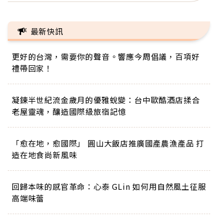
最新快訊
更好的台灣，需要你的聲音。響應今周倡議，百項好
禮帶回家！
凝鍊半世紀流金歲月的優雅蛻變：台中歐酷酒店揉合
老屋靈魂，釀造國際級旅宿記憶
「愈在地，愈國際」 圓山大飯店推廣國產農漁產品 打
造在地食尚新風味
回歸本味的感官革命：心泰 GLin 如何用自然風土征服
高端味蕾