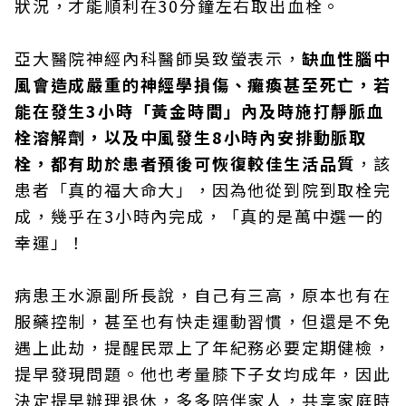
狀況，才能順利在30分鐘左右取出血栓。
亞大醫院神經內科醫師吳致螢表示，
缺血性腦中
風會造成嚴重的神經學損傷、癱瘓甚至死亡，若
能在發生3小時「黃金時間」內及時施打靜脈血
栓溶解劑，以及中風發生8小時內安排動脈取
栓，都有助於患者預後可恢復較佳生活品質
，該
患者「真的福大命大」，因為他從到院到取栓完
成，幾乎在3小時內完成，「真的是萬中選一的
幸運」！
病患王水源副所長說，自己有三高，原本也有在
服藥控制，甚至也有快走運動習慣，但還是不免
遇上此劫，提醒民眾上了年紀務必要定期健檢，
提早發現問題。他也考量膝下子女均成年，因此
決定提早辦理退休，多多陪伴家人，共享家庭時