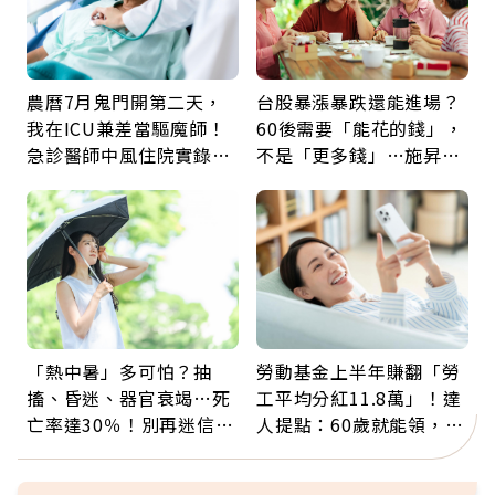
農曆7月鬼門開第二天，
台股暴漲暴跌還能進場？
我在ICU兼差當驅魔師！
60後需要「能花的錢」，
急診醫師中風住院實錄：
不是「更多錢」…施昇
那些怪物原來叫譫妄
輝：退休族最適合這種股
票
「熱中暑」多可怕？抽
勞動基金上半年賺翻「勞
搐、昏迷、器官衰竭…死
工平均分紅11.8萬」！達
亡率達30％！別再迷信
人提點：60歲就能領，重
「擦酒精、吃退燒藥」，
新就業還有隱藏版退休金
5招才能真救命