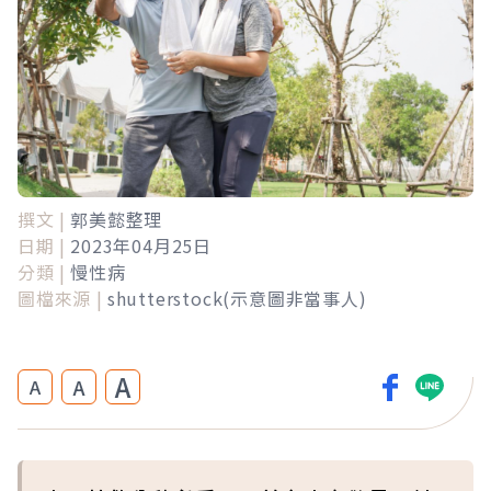
撰文 |
郭美懿整理
日期 |
2023年04月25日
分類 |
慢性病
圖檔來源 |
shutterstock(示意圖非當事人)
A
A
A