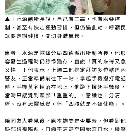
▲王水源副所長說，自己有三高，也有服藥控
制，甚至有快走運動習慣，但仍遇此劫，呼籲民
眾要定期健檢，關切身體異樣。
患者王水源是霧峰分局四德派出所副所長，他形
容發生過程時仍餘悸猶存，直說「真的來得又急
又快」！他表示，上週二他排定拜訪多位轄區內
警友，正當準備前往下一站，拿起手機撥打電話
時，手機莫名掉落在地上，他蹲下撿起手機後，
當時只感覺到頭部「重重的」，意識也十分清
晰、沒有恐懼感覺，但「四肢就是不聽使喚」。
陪同友人看見後，原本詢問是否要緊，但看到他
臉部眼歪嘴斜、口齒不清甚至開始流口水，機警