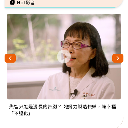
Hot影音
失智只能是漫長的告別？ 她努力製造快樂，讓幸福
來自剛果的巧克力神父 為台灣奉獻36年 「台灣是我
63歲卸矽谷副總、搬回台灣找快樂！「蛋黃哥小
104歲打破金氏世界紀錄 成為全球最年長羽球選
事業巔峰他選擇追夢…黑手阿伯拉小提琴還登上小
「不退化」
的家，我連作夢都講台語！」
丑」走進安養院，逗樂上萬爺奶：退休後才開始真
手，分享長壽的秘密原來是「這個」
巨蛋！連CNN都大讚！
正的人生