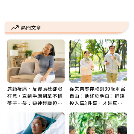
熱門文章
肩頸痠痛、反覆落枕都沒
從失業零存款到30歲財富
在意，直到手麻到拿不穩
自由！他終於明白：把錢
筷子…醫：頸神經壓迫上
投入這3件事，才是真正
身，打破固定姿勢才是關
留給未來的自己
鍵