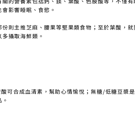
有關的營養素包括鈣、鎂、葉酸、色胺酸等，不僅有
也會影響睡眠、食慾。
部份則主推芝麻、腰果等堅果類食物；至於葉酸，就
以多攝取海鮮類。
色胺酸可合成血清素，幫助心情愉悅；無糖/低糖豆漿
品。