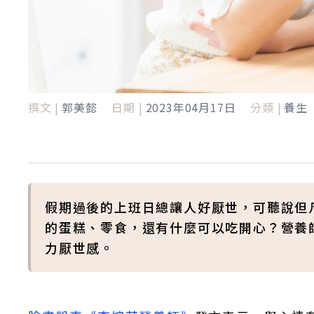
撰文 |
郭美懿
日期 |
2023年04月17日
分類 |
養生
假期過後的上班日總讓人好厭世，可聽說但
的蛋糕、零食，還有什麼可以吃開心？營養
力厭世感。