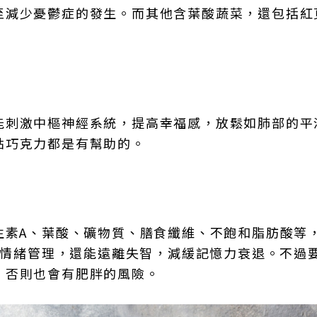
至減少憂鬱症的發生。而其他含葉酸蔬菜，還包括紅
能刺激中樞神經系統，提高幸福感，放鬆如肺部的平
點巧克力都是有幫助的。
生素A、葉酸、礦物質、膳食纖維、不飽和脂肪酸等
康和情緒管理，還能遠離失智，減緩記憶力衰退。不過
，否則也會有肥胖的風險。