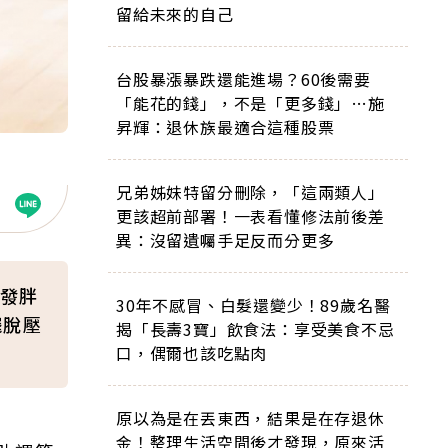
留給未來的自己
台股暴漲暴跌還能進場？60後需要
「能花的錢」，不是「更多錢」…施
昇輝：退休族最適合這種股票
兄弟姊妹特留分刪除，「這兩類人」
更該超前部署！一表看懂修法前後差
異：沒留遺囑手足反而分更多
發胖
30年不感冒、白髮還變少！89歲名醫
擺脫壓
揭「長壽3寶」飲食法：享受美食不忌
口，偶爾也該吃點肉
原以為是在丟東西，結果是在存退休
金！整理生活空間後才發現，原來活