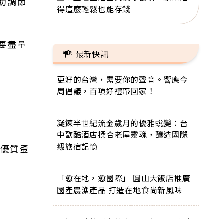
助調節
得這麼輕鬆也能存錢
要盡量
最新快訊
更好的台灣，需要你的聲音。響應今
周倡議，百項好禮帶回家！
凝鍊半世紀流金歲月的優雅蛻變：台
中歐酷酒店揉合老屋靈魂，釀造國際
級旅宿記憶
是優質蛋
「愈在地，愈國際」 圓山大飯店推廣
國產農漁產品 打造在地食尚新風味