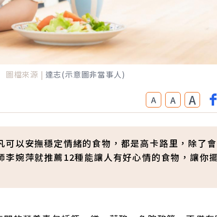
圖檔來源 |
達志(示意圖非當事人)
A
A
A
凡可以安撫穩定情緒的食物，都是高卡路里，除了會
師李婉萍就推薦12種能讓人有好心情的食物，讓你