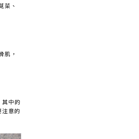
莧菜、
滑肌，
，其中的
要注意的