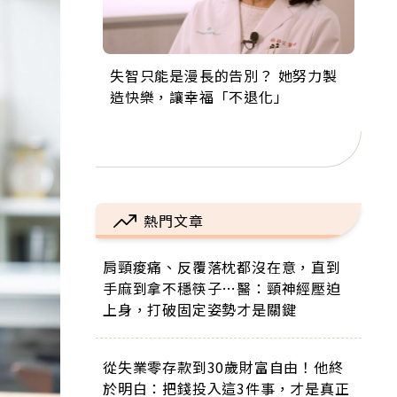
失智只能是漫長的告別？ 她努力製
來自剛果的巧克力神父 為台灣奉獻
63歲卸矽谷副總、搬回台灣找快
104歲打破金氏世界紀錄 成為全球
事業巔峰他選擇追夢…黑手阿伯拉
造快樂，讓幸福「不退化」
36年 「台灣是我的家，我連作夢都
樂！「蛋黃哥小丑」走進安養院，
最年長羽球選手，分享長壽的秘密
小提琴還登上小巨蛋！連CNN都大
講台語！」
逗樂上萬爺奶：退休後才開始真正
原來是「這個」
讚！
的人生
熱門文章
肩頸痠痛、反覆落枕都沒在意，直到
手麻到拿不穩筷子…醫：頸神經壓迫
上身，打破固定姿勢才是關鍵
從失業零存款到30歲財富自由！他終
於明白：把錢投入這3件事，才是真正