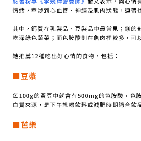
臉書粉專《李婉萍營養師》
發文表示，與心情
情緒，牽涉到心血管、神經及肌肉狀態，連帶
其中，鈣質在乳製品、豆製品中最常見；鎂的
吃深綠色蔬菜；而色胺酸則在魚肉裡較多，可
她推薦12種吃出好心情的食物，包括：
■豆漿
每100g的黃豆中就含有500mg的色胺酸，
白質來源，是下午想喝飲料或減肥時期適合飲
■芭樂