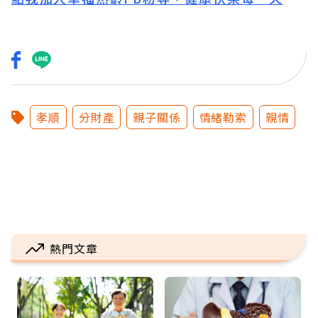
孝順
分財產
親子關係
情緒勒索
親情
熱門文章