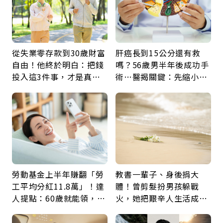
從失業零存款到30歲財富
肝癌長到15公分還有救
自由！他終於明白：把錢
嗎？56歲男半年後成功手
投入這3件事，才是真正
術…醫揭關鍵：先縮小腫
留給未來的自己
瘤再談根治
勞動基金上半年賺翻「勞
教書一輩子、身後捐大
工平均分紅11.8萬」！達
體！曾剪髮扮男孩躲戰
人提點：60歲就能領，重
火，她把艱辛人生活成風
新就業還有隱藏版退休金
景：生命價值在於成為祝
福