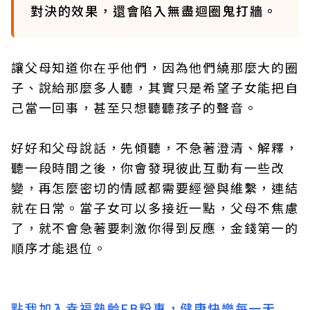
對決的效果，還會陷入無盡迴圈鬼打牆。
讓父母知道你在乎他們，因為他們繞那麼大的圈
子、說給那麼多人聽，其實只是希望子女能把自
己當一回事，甚至只想聽聽孩子的聲音。
好好和父母說話，先傾聽，不急著澄清、解釋，
聽一段時間之後，你會發現彼此互動有一些改
變，再怎麼密切的情感都需要經營與維繫，連結
就在日常。當子女可以多接近一點，父母不焦慮
了，就不會急著要刺激你得到反應，金錢第一的
順序才能退位。
點我加入幸福熟齡FB粉專，健康快樂每一天