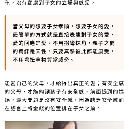
私，沒有顧慮到子女的立場與感受。
當父母的想要子女孝順，想要子女的愛，
最簡單的方式就是直接表達對子女的愛，
愛的回應是愛。不用拐彎抹角，親子之間
的羈絆是天性，只要真摯彼此都能感受，
不用彆扭拿物質當威脅。
能愛自己的父母，才給得出真正的愛；有安全感
的父母，才能夠讓孩子有安全感。前面提到的媽
媽，最大問題是沒有安全感，因為缺乏安全感而
在語言上將金錢的位置排在子女之前。