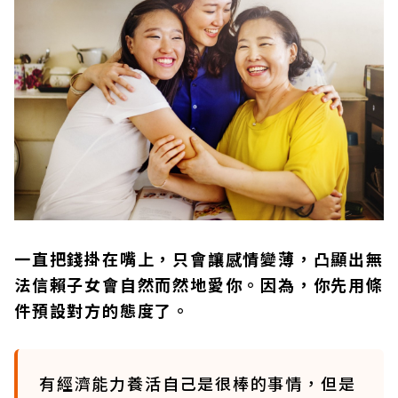
一直把錢掛在嘴上，只會讓感情變薄，凸顯出無
法信賴子女會自然而然地愛你。因為，你先用條
件預設對方的態度了。
有經濟能力養活自己是很棒的事情，但是