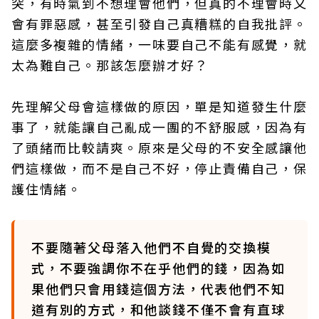
突，有時氣到不想理會他們，但真的不理會時又
會有罪惡感，甚至引發自己真糟糕的自我批評。
這麼多複雜的情緒，一味要自己不能有感覺，就
太為難自己。那該怎麼辦才好？
先理解父母會這樣做的原因，單是知道發生什麼
事了，就能讓自己亂成一團的不舒服感，因為有
了頭緒而比較請爽。原來是父母的不安全感讓他
們這樣做，而不是自己不好，停止責備自己，保
護住情緒。
不要隨著父母落入他們不自覺的交換模
式，不要強調你不在乎他們的錢，因為如
果他們只會用錢這個方法，代表他們不知
道有別的方式，和他談錢不僅不會有直球