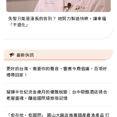
失智只能是漫長的告別？ 她努力製造快樂，讓幸福
來自剛果的巧克力神父 為台灣奉獻36年 「台灣是我
63歲卸矽谷副總、搬回台灣找快樂！「蛋黃哥小
104歲打破金氏世界紀錄 成為全球最年長羽球選
事業巔峰他選擇追夢…黑手阿伯拉小提琴還登上小
「不退化」
的家，我連作夢都講台語！」
丑」走進安養院，逗樂上萬爺奶：退休後才開始真
手，分享長壽的秘密原來是「這個」
巨蛋！連CNN都大讚！
正的人生
最新快訊
更好的台灣，需要你的聲音。響應今周倡議，百項好
禮帶回家！
凝鍊半世紀流金歲月的優雅蛻變：台中歐酷酒店揉合
老屋靈魂，釀造國際級旅宿記憶
「愈在地，愈國際」 圓山大飯店推廣國產農漁產品 打