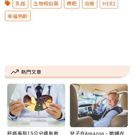
乳癌
生物相似藥
標靶
治療
HER2
幸福熟齡
熱門文章
肝癌長到15公分還有救
兒子在Amazon、媳婦在