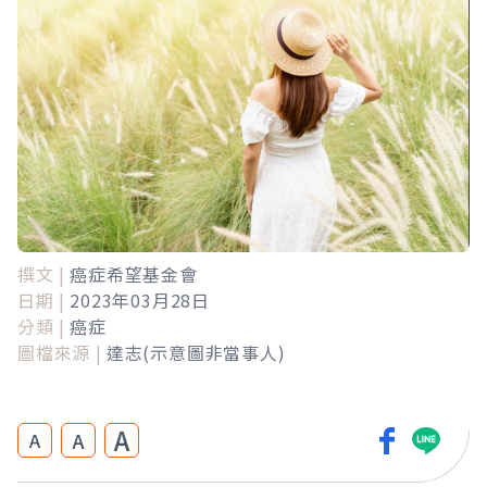
撰文 |
癌症希望基金會
日期 |
2023年03月28日
分類 |
癌症
圖檔來源 |
達志(示意圖非當事人)
A
A
A