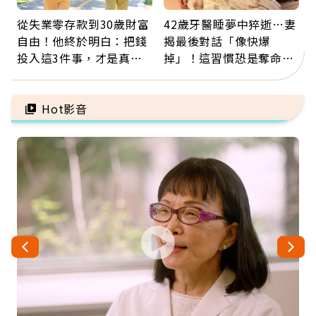
從失業零存款到30歲財富
42歲牙醫睡夢中猝逝…妻
自由！他終於明白：把錢
揭最後對話「像快爆
投入這3件事，才是真正
掉」！這習慣恐是奪命原
留給未來的自己
因：沒有一份工作值得用
命交換
Hot影音