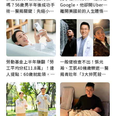
嗎？56歲男半年後成功手
Google，他卻開Uber…
術…醫揭關鍵：先縮小腫
離開美國前的人生體悟：
瘤再談根治
好的壞的都不會永遠
勞動基金上半年賺翻「勞
一般健檢查不出！張元
工平均分紅11.8萬」！達
瀚、王凱40幾歲驟逝…醫
人提點：60歲就能領，重
揭青壯年「3大猝死殺
新就業還有隱藏版退休金
手」：靠2檢查揪出9成地
雷