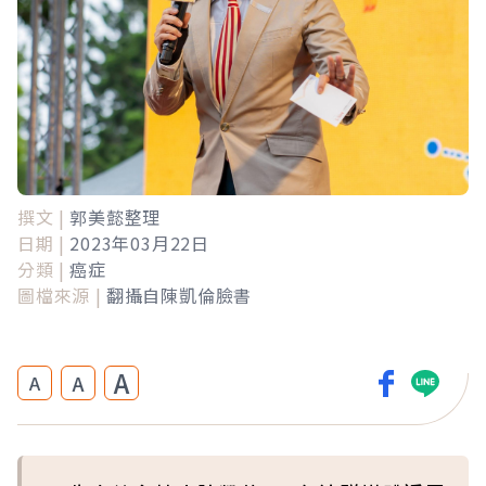
撰文 |
郭美懿整理
日期 |
2023年03月22日
分類 |
癌症
圖檔來源 |
翻攝自陳凱倫臉書
A
A
A