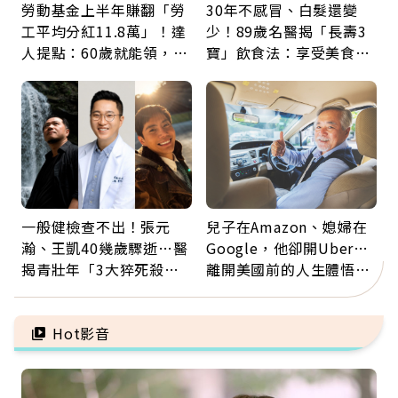
勞動基金上半年賺翻「勞
30年不感冒、白髮還變
工平均分紅11.8萬」！達
少！89歲名醫揭「長壽3
人提點：60歲就能領，重
寶」飲食法：享受美食不
新就業還有隱藏版退休金
忌口，偶爾也該吃點肉
一般健檢查不出！張元
兒子在Amazon、媳婦在
瀚、王凱40幾歲驟逝…醫
Google，他卻開Uber…
揭青壯年「3大猝死殺
離開美國前的人生體悟：
手」：靠2檢查揪出9成地
好的壞的都不會永遠
雷
Hot影音