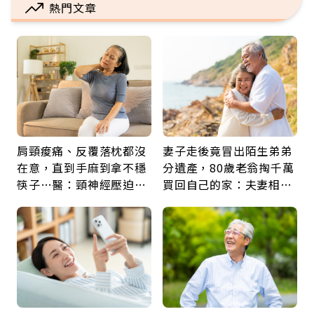
熱門文章
肩頸痠痛、反覆落枕都沒
妻子走後竟冒出陌生弟弟
在意，直到手麻到拿不穩
分遺產，80歲老翁掏千萬
筷子…醫：頸神經壓迫上
買回自己的家：夫妻相守
身，打破固定姿勢才是關
60年，卻輸給一個名字
鍵