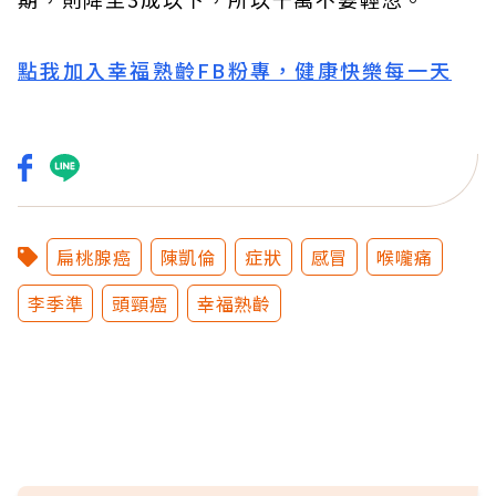
點我加入幸福熟齡FB粉專，健康快樂每一天
扁桃腺癌
陳凱倫
症狀
感冒
喉嚨痛
李季準
頭頸癌
幸福熟齡