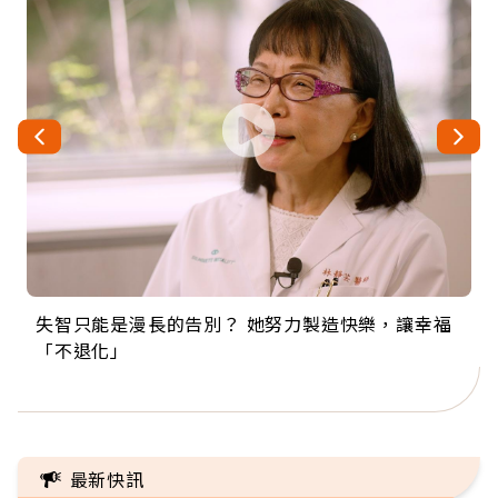
失智只能是漫長的告別？ 她努力製造快樂，讓幸福
來自剛果的巧克力神父 為台灣奉獻36年 「台灣是我
63歲卸矽谷副總、搬回台灣找快樂！「蛋黃哥小
104歲打破金氏世界紀錄 成為全球最年長羽球選
事業巔峰他選擇追夢…黑手阿伯拉小提琴還登上小
「不退化」
的家，我連作夢都講台語！」
丑」走進安養院，逗樂上萬爺奶：退休後才開始真
手，分享長壽的秘密原來是「這個」
巨蛋！連CNN都大讚！
正的人生
最新快訊