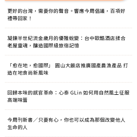
更好的台灣，需要你的聲音。響應今周倡議，百項好
禮帶回家！
凝鍊半世紀流金歲月的優雅蛻變：台中歐酷酒店揉合
老屋靈魂，釀造國際級旅宿記憶
「愈在地，愈國際」 圓山大飯店推廣國產農漁產品 打
造在地食尚新風味
回歸本味的感官革命：心泰 GLin 如何用自然風土征服
高端味蕾
今周刊新書／只要有心，你也可以成為那個改變他人
生命的人