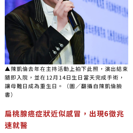
▲陳凱倫去年在主持活動上拍下此照，演出結束
隨即入院，並在12月14日生日當天完成手術，
讓母難日成為重生日。（圖／翻攝自陳凱倫臉
書）
扁桃腺癌症狀近似感冒，出現6徵兆
速就醫