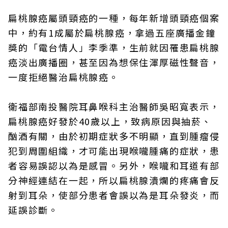
扁桃腺癌屬頭頸癌的一種，每年新增頭頸癌個案
中，約有1成屬於扁桃腺癌，拿過五座廣播金鐘
獎的「電台情人」李季準，生前就因罹患扁桃腺
癌淡出廣播圈，甚至因為想保住渾厚磁性聲音，
一度拒絕醫治扁桃腺癌。
衛福部南投醫院耳鼻喉科主治醫師吳昭寬表示，
扁桃腺癌好發於40歲以上，致病原因與抽菸、
酗酒有關，由於初期症狀多不明顯，直到腫瘤侵
犯到周圍組織，才可能出現喉嚨腫痛的症狀，患
者容易誤認以為是感冒。另外，喉嚨和耳道有部
分神經連結在一起，所以扁桃腺潰爛的疼痛會反
射到耳朵，使部分患者會誤以為是耳朵發炎，而
延誤診斷。