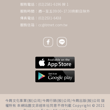
服務電話：(02)2581-6196 按 1
服務時間：週一至五09:00~17:30例假日除外
傳真電話：(02)2531-6438
服務信箱：
cc@btnet.com.tw
Facebook icon
Line icon
下一則 ＋
70歲三立董事長林崑海辭世／頭
今周文化事業(股)公司/今周行銷(股)公司/今周出版(股)公司 版
頸癌末選擇不開刀…醫列6大病癥
權所有 本網站圖文非經本社同意不得刊載 Copyright © 2021