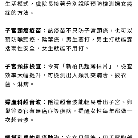
生活模式，虞院長接著分別說明預防檢測婦女癌
症的方法。
子宮頸癌疫苗：
該疫苗不只防子宮頸癌，也可以
預防喉頭癌、陰莖癌，男生要打，男生打就能囊
括兩性安全，女生就能不用打。
子宮頸抹檢查：
今有「新柏氏超薄抹片」，檢查
效率大幅提升，可檢測出人類乳突病毒、披衣
菌、淋病。
婦產科超音波：
陰道超音波能輕易看出子宮、卵
巢等器官有無癌症等疾病，提醒女性每年都做一
次超音波。
觸摸乳房的乳癌防治：
宜在月經後，用手壓胸部