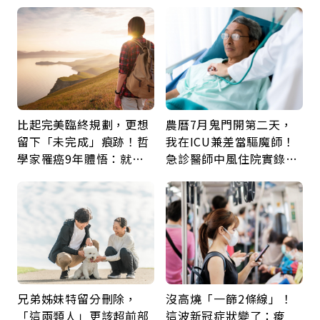
比起完美臨終規劃，更想
農曆7月鬼門開第二天，
留下「未完成」痕跡！哲
我在ICU兼差當驅魔師！
學家罹癌9年體悟：就算
急診醫師中風住院實錄：
給人添麻煩，我仍想與明
那些怪物原來叫譫妄
天相遇
兄弟姊妹特留分刪除，
沒高燒「一篩2條線」！
「這兩類人」更該超前部
這波新冠症狀變了：痠