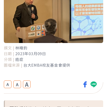
撰文 |
林暐鈞
日期 |
2023年03月09日
分類 |
癌症
圖檔來源 |
台大EMBA校友基金會提供
A
A
A