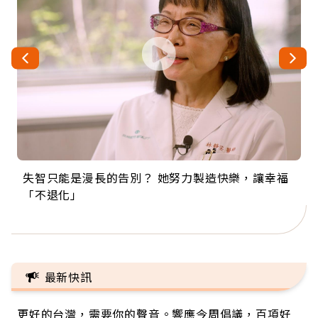
失智只能是漫長的告別？ 她努力製造快樂，讓幸福
來自剛果的巧克力神父 為台灣奉獻36年 「台灣是我
63歲卸矽谷副總、搬回台灣找快樂！「蛋黃哥小
104歲打破金氏世界紀錄 成為全球最年長羽球選
事業巔峰他選擇追夢…黑手阿伯拉小提琴還登上小
「不退化」
的家，我連作夢都講台語！」
丑」走進安養院，逗樂上萬爺奶：退休後才開始真
手，分享長壽的秘密原來是「這個」
巨蛋！連CNN都大讚！
正的人生
最新快訊
更好的台灣，需要你的聲音。響應今周倡議，百項好