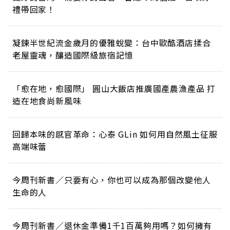
禮帶回家！
凝鍊半世紀流金歲月的優雅蛻變：台中歐酷酒店揉合
老屋靈魂，釀造國際級旅宿記憶
「愈在地，愈國際」 圓山大飯店推廣國產農漁產品 打
造在地食尚新風味
回歸本味的感官革命：心泰 GLin 如何用自然風土征服
高端味蕾
今周刊新書／只要有心，你也可以成為那個改變他人
生命的人
今周刊新書／退休金準備1千1百萬夠用嗎？如何擁有