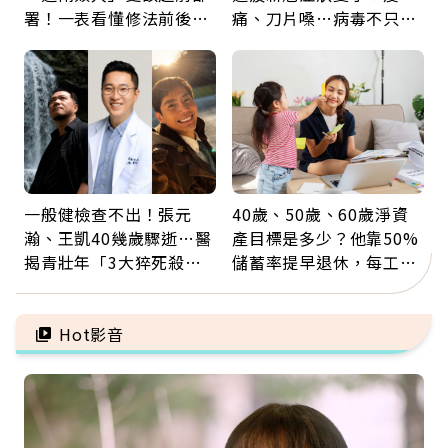
署！一表看懂修法前後差
痛、刀片嗓…病毒不只攻
異：沒留遺囑手足反而分
肺，三高族恐引發全身血
更多
管發炎
一般健檢查不出！張元
40歲、50歲、60歲淨資
瀚、王凱40幾歲驟逝…醫
產目標是多少？他靠50%
揭青壯年「3大猝死殺
儲蓄率提早退休，每工作
手」：靠2檢查揪出9成地
1年買下1年自由
雷
Hot影音