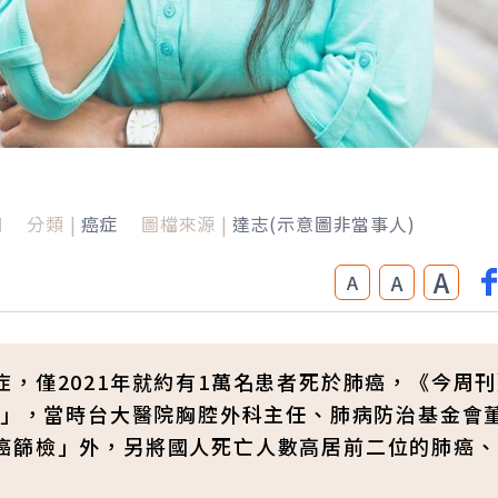
日
分類 |
癌症
圖檔來源 |
達志(示意圖非當事人)
A
A
A
，僅2021年就約有1萬名患者死於肺癌，《今周
癌」，當時台大醫院胸腔外科主任、肺病防治基金會
癌篩檢」外，另將國人死亡人數高居前二位的肺癌、