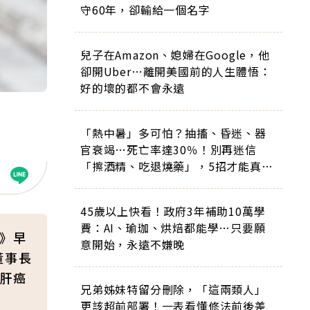
守60年，卻輸給一個名字
兒子在Amazon、媳婦在Google，他
卻開Uber…離開美國前的人生體悟：
好的壞的都不會永遠
「熱中暑」多可怕？抽搐、昏迷、器
官衰竭…死亡率達30％！別再迷信
「擦酒精、吃退燒藥」，5招才能真救
命
45歲以上快看！政府3年補助10萬學
費：AI、瑜珈、烘焙都能學…只要願
刊》早
意開始，永遠不嫌晚
董事長
肝癌
兄弟姊妹特留分刪除，「這兩類人」
更該超前部署！一表看懂修法前後差