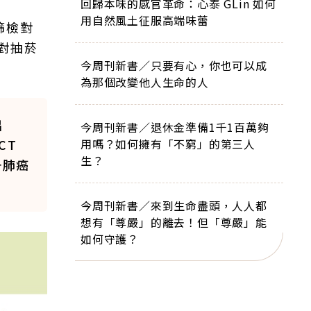
回歸本味的感官革命：心泰 GLin 如何
用自然風土征服高端味蕾
篩檢對
對抽菸
今周刊新書／只要有心，你也可以成
為那個改變他人生命的人
出
今周刊新書／退休金準備1千1百萬夠
CT
用嗎？如何擁有「不窮」的第三人
生？
升肺癌
今周刊新書／來到生命盡頭，人人都
想有「尊嚴」的離去！但「尊嚴」能
如何守護？