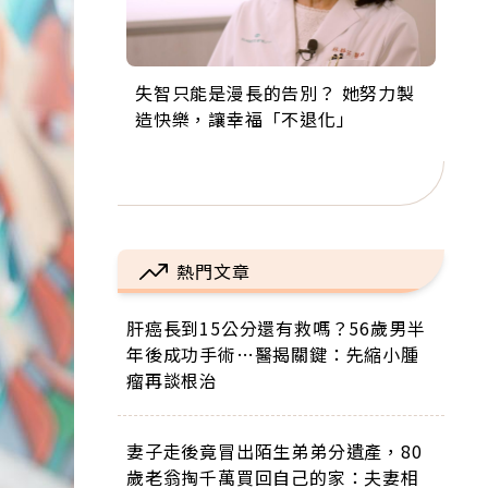
失智只能是漫長的告別？ 她努力製
來自剛果的巧克力神父 為台灣奉獻
63歲卸矽谷副總、搬回台灣找快
104歲打破金氏世界紀錄 成為全球
事業巔峰他選擇追夢…黑手阿伯拉
造快樂，讓幸福「不退化」
36年 「台灣是我的家，我連作夢都
樂！「蛋黃哥小丑」走進安養院，
最年長羽球選手，分享長壽的秘密
小提琴還登上小巨蛋！連CNN都大
講台語！」
逗樂上萬爺奶：退休後才開始真正
原來是「這個」
讚！
的人生
熱門文章
肝癌長到15公分還有救嗎？56歲男半
年後成功手術…醫揭關鍵：先縮小腫
瘤再談根治
妻子走後竟冒出陌生弟弟分遺產，80
歲老翁掏千萬買回自己的家：夫妻相