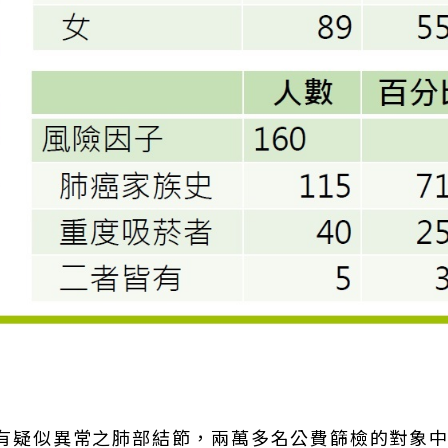
發現有疑似異常之肺部結節，兩萬多名公費篩檢的對象