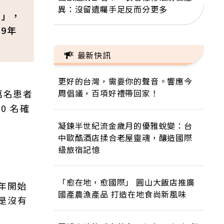
異：沒留遺囑手足反而分更多
檢」，
9年
最新快訊
更好的台灣，需要你的聲音。響應今
萬名患者
周倡議，百項好禮帶回家！
0 名確
凝鍊半世紀流金歲月的優雅蛻變：台
中歐酷酒店揉合老屋靈魂，釀造國際
級旅宿記憶
「愈在地，愈國際」 圓山大飯店推廣
年開始
國產農漁產品 打造在地食尚新風味
是沒有