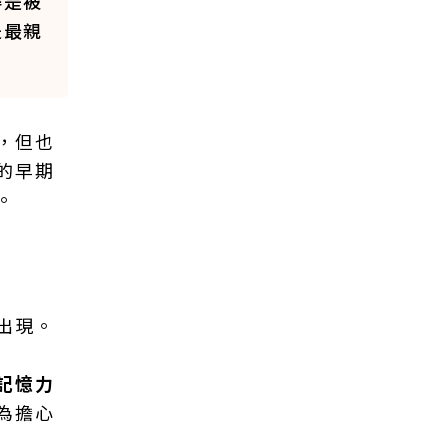
得是被
是最親
，但也
的早期
。
出現。
記憶力
為擔心