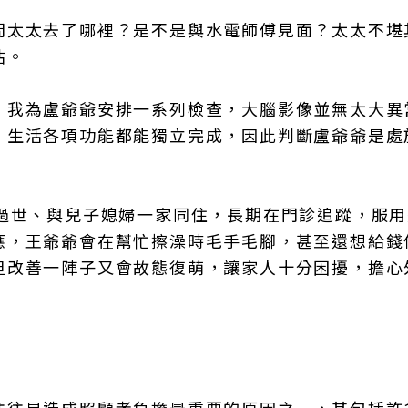
問太太去了哪裡？是不是與水電師傅見面？太太不堪
估。
，我為盧爺爺安排一系列檢查，大腦影像並無太大異
，生活各項功能都能獨立完成，因此判斷盧爺爺是處
太過世、與兒子媳婦一家同住，長期在門診追蹤，服
應，王爺爺會在幫忙擦澡時毛手毛腳，甚至還想給錢
但改善一陣子又會故態復萌，讓家人十分困擾，擔心