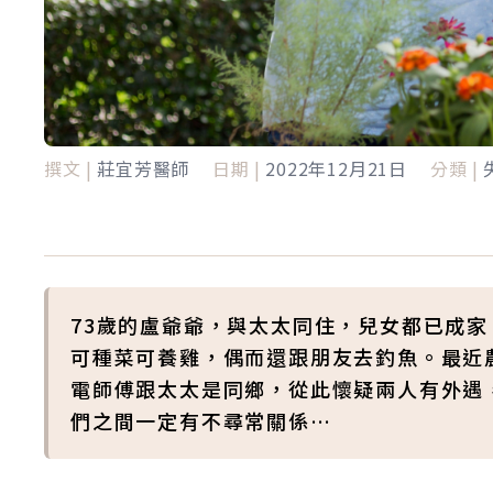
撰文 |
莊宜芳醫師
日期 |
2022年12月21日
分類 |
73歲的盧爺爺，與太太同住，兒女都已成
可種菜可養雞，偶而還跟朋友去釣魚。最近
電師傅跟太太是同鄉，從此懷疑兩人有外遇
們之間一定有不尋常關係…