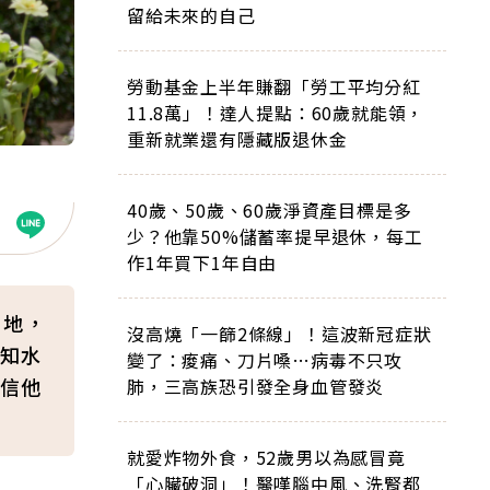
留給未來的自己
勞動基金上半年賺翻「勞工平均分紅
11.8萬」！達人提點：60歲就能領，
重新就業還有隱藏版退休金
40歲、50歲、60歲淨資產目標是多
少？他靠50%儲蓄率提早退休，每工
作1年買下1年自由
田地，
沒高燒「一篩2條線」！這波新冠症狀
知水
變了：痠痛、刀片嗓…病毒不只攻
信他
肺，三高族恐引發全身血管發炎
就愛炸物外食，52歲男以為感冒竟
「心臟破洞」！醫嘆腦中風、洗腎都