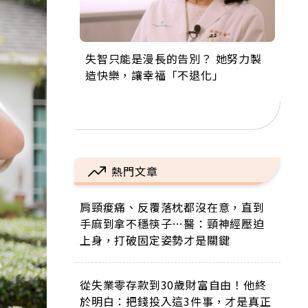
失智只能是漫長的告別？ 她努力製
來自剛果的巧克力神父 為台灣奉獻
63歲卸矽谷副總、搬回台灣找快
104歲打破金氏世界紀錄 成為全球
事業巔峰他選擇追夢…黑手阿伯拉
造快樂，讓幸福「不退化」
36年 「台灣是我的家，我連作夢都
樂！「蛋黃哥小丑」走進安養院，
最年長羽球選手，分享長壽的秘密
小提琴還登上小巨蛋！連CNN都大
講台語！」
逗樂上萬爺奶：退休後才開始真正
原來是「這個」
讚！
的人生
熱門文章
肩頸痠痛、反覆落枕都沒在意，直到
手麻到拿不穩筷子…醫：頸神經壓迫
上身，打破固定姿勢才是關鍵
從失業零存款到30歲財富自由！他終
於明白：把錢投入這3件事，才是真正