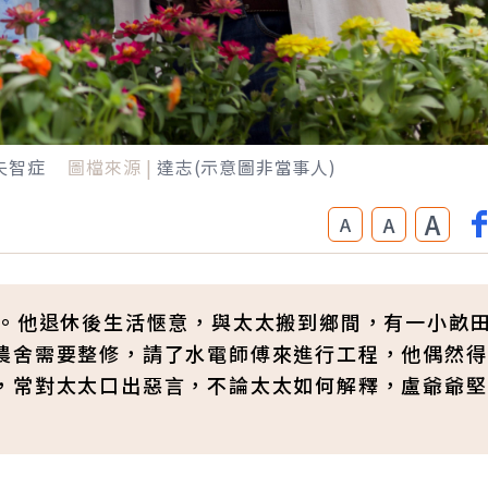
失智症
圖檔來源 |
達志(示意圖非當事人)
A
A
A
家。他退休後生活愜意，與太太搬到鄉間，有一小畝
農舍需要整修，請了水電師傅來進行工程，他偶然得
，常對太太口出惡言，不論太太如何解釋，盧爺爺堅