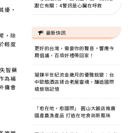
跟它有關：4警訊是心臟在呼救
其擾，
最新快訊
常，除
於輕度
更好的台灣，需要你的聲音。響應今
周倡議，百項好禮帶回家！
用失智藥
凝鍊半世紀流金歲月的優雅蛻變：台
作為補
中歐酷酒店揉合老屋靈魂，釀造國際
外傭會
級旅宿記憶
「愈在地，愈國際」 圓山大飯店推廣
國產農漁產品 打造在地食尚新風味