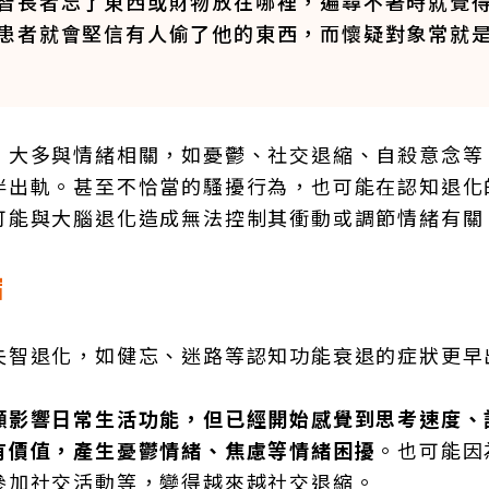
智長者忘了東西或財物放在哪裡，遍尋不著時就覺
患者就會堅信有人偷了他的東西，而懷疑對象常就
，大多與情緒相關，如憂鬱、社交退縮、自殺意念等
伴出軌。甚至不恰當的騷擾行為，也可能在認知退化
可能與大腦退化造成無法控制其衝動或調節情緒有關
縮
失智退化，如健忘、迷路等認知功能衰退的症狀更早
顯影響日常生活功能，但已經開始感覺到思考速度、
有價值，產生憂鬱情緒、焦慮等情緒困擾
。也可能因
參加社交活動等，變得越來越社交退縮。