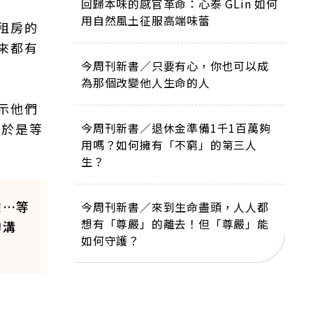
回歸本味的感官革命：心泰 GLin 如何
用自然風土征服高端味蕾
租房的
來都有
今周刊新書／只要有心，你也可以成
為那個改變他人生命的人
示他們
，於是等
今周刊新書／退休金準備1千1百萬夠
用嗎？如何擁有「不窮」的第三人
生？
驗…等
今周刊新書／來到生命盡頭，人人都
想有「尊嚴」的離去！但「尊嚴」能
的溝
如何守護？