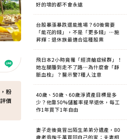
好的壞的都不會永遠
台股暴漲暴跌還能進場？60後需要
「能花的錢」，不是「更多錢」…施
昇輝：退休族最適合這種股票
飛日本2小時竟罹「經濟艙症候群」！
她左腿腫到走不了路…為什麼會「靜
脈血栓」？醫示警7種人注意
，粉
40歲、50歲、60歲淨資產目標是多
評價
少？他靠50%儲蓄率提早退休，每工
作1年買下1年自由
妻子走後竟冒出陌生弟弟分遺產，80
歲老翁掏千萬買回自己的家：夫妻相