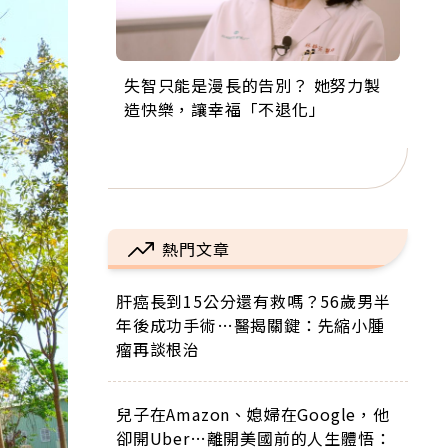
失智只能是漫長的告別？ 她努力製
來自剛果的巧克力神父 為台灣奉獻
63歲卸矽谷副總、搬回台灣找快
104歲打破金氏世界紀錄 成為全球
事業巔峰他選擇追夢…黑手阿伯拉
造快樂，讓幸福「不退化」
36年 「台灣是我的家，我連作夢都
樂！「蛋黃哥小丑」走進安養院，
最年長羽球選手，分享長壽的秘密
小提琴還登上小巨蛋！連CNN都大
講台語！」
逗樂上萬爺奶：退休後才開始真正
原來是「這個」
讚！
的人生
熱門文章
肝癌長到15公分還有救嗎？56歲男半
年後成功手術…醫揭關鍵：先縮小腫
瘤再談根治
兒子在Amazon、媳婦在Google，他
卻開Uber…離開美國前的人生體悟：