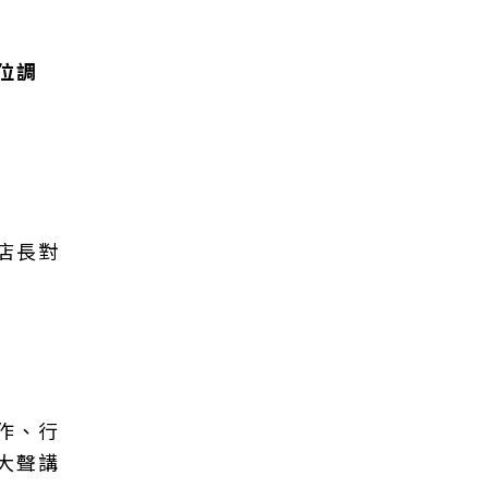
位調
店長對
作、行
大聲講