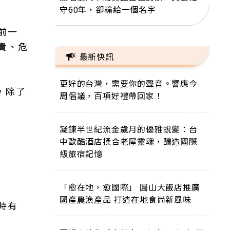
守60年，卻輸給一個名字
前一
貴、危
最新快訊
更好的台灣，需要你的聲音。響應今
，除了
周倡議，百項好禮帶回家！
凝鍊半世紀流金歲月的優雅蛻變：台
中歐酷酒店揉合老屋靈魂，釀造國際
級旅宿記憶
「愈在地，愈國際」 圓山大飯店推廣
國產農漁產品 打造在地食尚新風味
時有