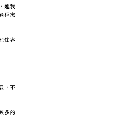
，連我
過程愈
他住客
展，不
較多的