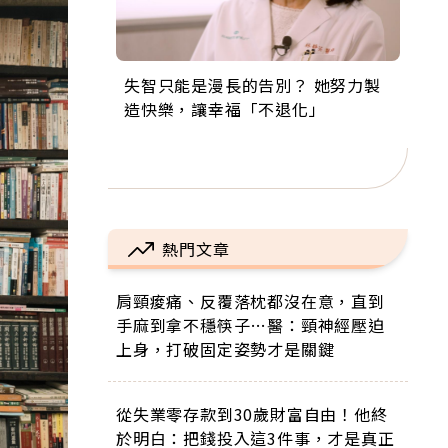
失智只能是漫長的告別？ 她努力製
來自剛果的巧克力神父 為台灣奉獻
63歲卸矽谷副總、搬回台灣找快
104歲打破金氏世界紀錄 成為全球
事業巔峰他選擇追夢…黑手阿伯拉
造快樂，讓幸福「不退化」
36年 「台灣是我的家，我連作夢都
樂！「蛋黃哥小丑」走進安養院，
最年長羽球選手，分享長壽的秘密
小提琴還登上小巨蛋！連CNN都大
講台語！」
逗樂上萬爺奶：退休後才開始真正
原來是「這個」
讚！
的人生
熱門文章
肩頸痠痛、反覆落枕都沒在意，直到
手麻到拿不穩筷子…醫：頸神經壓迫
上身，打破固定姿勢才是關鍵
從失業零存款到30歲財富自由！他終
於明白：把錢投入這3件事，才是真正