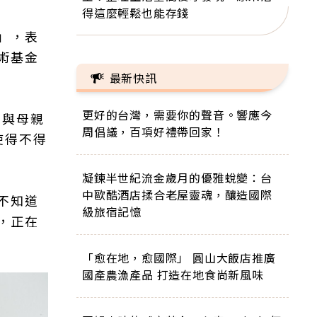
得這麼輕鬆也能存錢
」，表
術基金
最新快訊
更好的台灣，需要你的聲音。響應今
」與母親
周倡議，百項好禮帶回家！
使得不得
凝鍊半世紀流金歲月的優雅蛻變：台
中歐酷酒店揉合老屋靈魂，釀造國際
不知道
級旅宿記憶
，正在
「愈在地，愈國際」 圓山大飯店推廣
國產農漁產品 打造在地食尚新風味