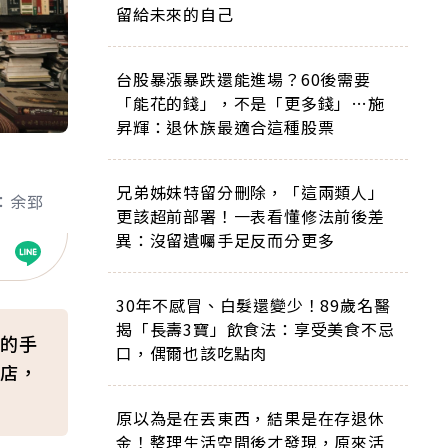
留給未來的自己
台股暴漲暴跌還能進場？60後需要
「能花的錢」，不是「更多錢」…施
昇輝：退休族最適合這種股票
兄弟姊妹特留分刪除，「這兩類人」
：余郅
更該超前部署！一表看懂修法前後差
異：沒留遺囑手足反而分更多
30年不感冒、白髮還變少！89歲名醫
揭「長壽3寶」飲食法：享受美食不忌
的手
口，偶爾也該吃點肉
店，
原以為是在丟東西，結果是在存退休
金！整理生活空間後才發現，原來活