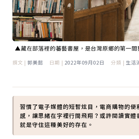
▲藏在部落裡的蕃藝書屋，是台灣原鄉的第一間
撰文 |
郭美懿
日期 |
2022年09月02日
分類 |
生活
習慣了電子媒體的短暫炫目，電商購物的便
感，讓思緒在字裡行間飛翔？或許閱讀實體
就是守住這種美好的存在。