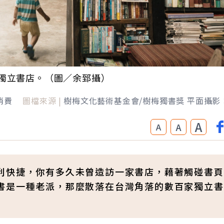
獨立書店。（圖／余郅攝）
消費
圖檔來源 |
樹梅文化藝術基金會/樹梅獨書獎 平面攝影
A
A
A
利快捷，你有多久未曾造訪一家書店，藉著觸碰書頁
書是一種老派，那麼散落在台灣角落的數百家獨立書