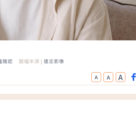
難雜症
圖檔來源 |
達志影像
A
A
A