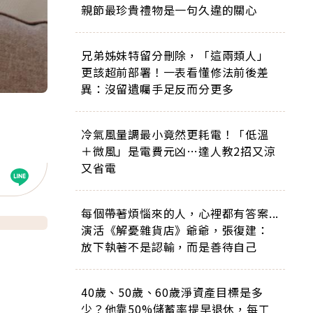
親節最珍貴禮物是一句久違的關心
兄弟姊妹特留分刪除，「這兩類人」
更該超前部署！一表看懂修法前後差
異：沒留遺囑手足反而分更多
冷氣風量調最小竟然更耗電！「低溫
＋微風」是電費元凶…達人教2招又涼
又省電
每個帶著煩惱來的人，心裡都有答案...
演活《解憂雜貨店》爺爺，張復建：
放下執著不是認輸，而是善待自己
40歲、50歲、60歲淨資產目標是多
少？他靠50%儲蓄率提早退休，每工