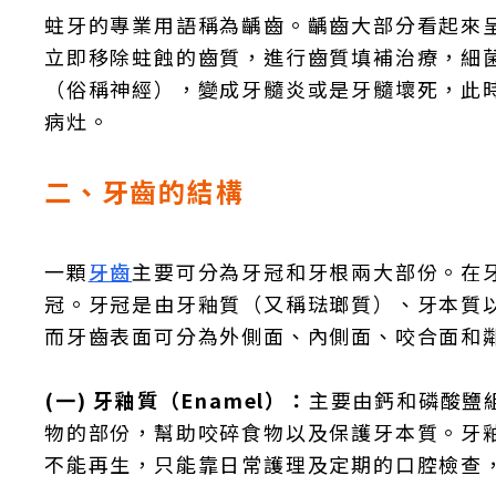
蛀牙的專業用語稱為齲齒。齲齒大部分看起來
立即移除蛀蝕的齒質，進行齒質填補治療，細
（俗稱神經），變成牙髓炎或是牙髓壞死，此
病灶。
二、牙齒的結構
一顆
牙齒
主要可分為牙冠和牙根兩大部份。在
冠。牙冠是由牙釉質（又稱琺瑯質）、牙本質
而牙齒表面可分為外側面、內側面、咬合面和
(一) 牙釉質（Enamel）：
主要由鈣和磷酸鹽
物的部份，幫助咬碎食物以及保護牙本質。牙
不能再生，只能靠日常護理及定期的口腔檢查