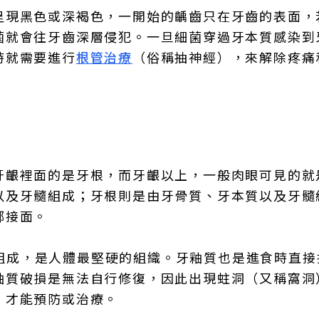
呈現黑色或深褐色，一開始的齲齒只在牙齒的表面，
菌就會往牙齒深層侵犯。一旦細菌穿過牙本質感染到
時就需要進行
根管治療
（俗稱抽神經），來解除疼痛
牙齦裡面的是牙根，而牙齦以上，一般肉眼可見的就
以及牙髓組成；牙根則是由牙骨質、牙本質以及牙髓
鄰接面。
組成，是人體最堅硬的組織。牙釉質也是進食時直接
釉質破損是無法自行修復，因此出現蛀洞（又稱窩洞
，才能預防或治療。