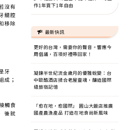
作1年買下1年自由
若沒有
牙髓腔
和移除
最新快訊
更好的台灣，需要你的聲音。響應今
周倡議，百項好禮帶回家！
是牙
凝鍊半世紀流金歲月的優雅蛻變：台
組成；
中歐酷酒店揉合老屋靈魂，釀造國際
級旅宿記憶
接觸食
「愈在地，愈國際」 圓山大飯店推廣
國產農漁產品 打造在地食尚新風味
）後就