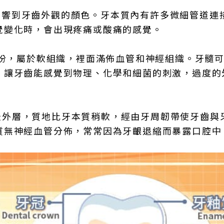
影響到牙齒外觀的顏色。牙本質內有許多微細管道連
覺變化時，會出現疼痛或酸痛的感覺。
份，屬於軟組織，裡面滿佈血管和神經組織。牙髓
，讓牙齒能感覺到物理、化學和細菌的刺激，過度的
最外層，質地比牙本質稍軟，經由牙周韌帶使牙齒與
質無神經血管分佈，常常因為牙齦退縮而暴露口腔中