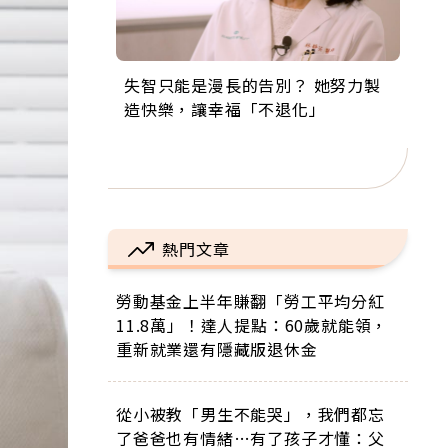
失智只能是漫長的告別？ 她努力製
來自剛果的巧克力神父 為台灣奉獻
63歲卸矽谷副總、搬回台灣找快
104歲打破金氏世界紀錄 成為全球
事業巔峰他選擇追夢…黑手阿伯拉
造快樂，讓幸福「不退化」
36年 「台灣是我的家，我連作夢都
樂！「蛋黃哥小丑」走進安養院，
最年長羽球選手，分享長壽的秘密
小提琴還登上小巨蛋！連CNN都大
講台語！」
逗樂上萬爺奶：退休後才開始真正
原來是「這個」
讚！
的人生
熱門文章
勞動基金上半年賺翻「勞工平均分紅
11.8萬」！達人提點：60歲就能領，
重新就業還有隱藏版退休金
從小被教「男生不能哭」，我們都忘
了爸爸也有情緒…有了孩子才懂：父