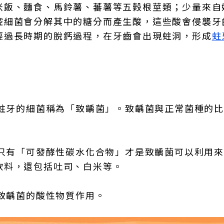
米飯、麵食、馬鈴薯、蕃薯等五穀根莖類；少量來自
腔細菌會分解其中的糖分而產生酸，這些酸會侵襲牙
經過長時期的脫鈣過程，在牙齒會出現蛀洞，形成
蛀
蛀牙的細菌稱為「致齲菌」。致齲菌與正常菌種的
只有「可發酵性碳水化合物」才是致齲菌可以利用
飲料，還包括吐司、白米等。
致齲菌的酸性物質作用。