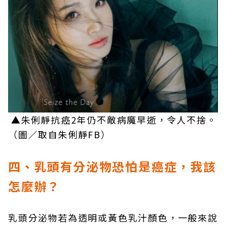
▲朱俐靜抗癌2年仍不敵病魔早逝，令人不捨。
（圖／取自朱俐靜FB）
四、乳頭有分泌物恐怕是癌症，我該
怎麼辦？
乳頭分泌物若為透明或黃色乳汁顏色，一般來說