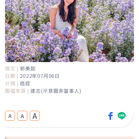
撰文 |
郭美懿
日期 |
2022年07月06日
分類 |
癌症
圖檔來源 |
達志(示意圖非當事人)
A
A
A