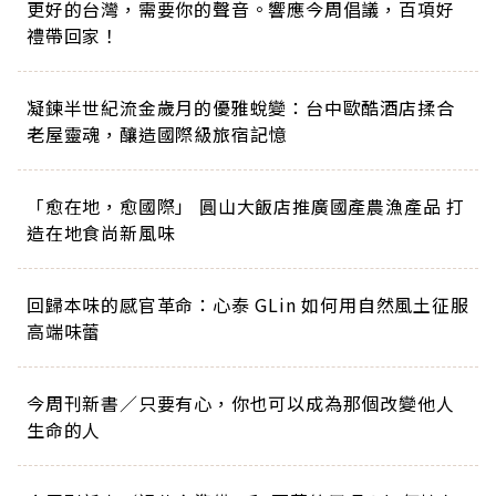
更好的台灣，需要你的聲音。響應今周倡議，百項好
禮帶回家！
凝鍊半世紀流金歲月的優雅蛻變：台中歐酷酒店揉合
老屋靈魂，釀造國際級旅宿記憶
「愈在地，愈國際」 圓山大飯店推廣國產農漁產品 打
造在地食尚新風味
回歸本味的感官革命：心泰 GLin 如何用自然風土征服
高端味蕾
今周刊新書／只要有心，你也可以成為那個改變他人
生命的人