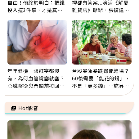
自由！他終於明白：把錢
裡都有答案...演活《解憂
投入這3件事，才是真正
雜貨店》爺爺，張復建：
留給未來的自己
放下執著不是認輸，而是
善待自己
年年健檢一張紅字都沒
台股暴漲暴跌還能進場？
有，為何血管說塞就塞？
60後需要「能花的錢」，
心臟醫從鬼門關前拉回病
不是「更多錢」…施昇
人：會不會心梗要看對數
輝：退休族最適合這種股
字
票
Hot影音