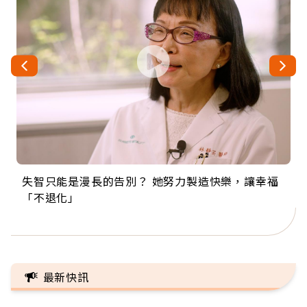
失智只能是漫長的告別？ 她努力製造快樂，讓幸福
來自剛果的巧克力神父 為台灣奉獻36年 「台灣是我
63歲卸矽谷副總、搬回台灣找快樂！「蛋黃哥小
104歲打破金氏世界紀錄 成為全球最年長羽球選
事業巔峰他選擇追夢…黑手阿伯拉小提琴還登上小
「不退化」
的家，我連作夢都講台語！」
丑」走進安養院，逗樂上萬爺奶：退休後才開始真
手，分享長壽的秘密原來是「這個」
巨蛋！連CNN都大讚！
正的人生
最新快訊