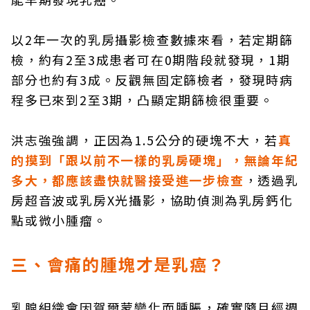
以2年一次的乳房攝影檢查數據來看，若定期篩
檢，約有2至3成患者可在0期階段就發現，1期
部分也約有3成。反觀無固定篩檢者，發現時病
程多已來到2至3期，凸顯定期篩檢很重要。
洪志強強調，正因為1.5公分的硬塊不大，若
真
的摸到「跟以前不一樣的乳房硬塊」，無論年紀
多大，都應該盡快就醫接受進一步檢查
，透過乳
房超音波或乳房X光攝影，協助偵測為乳房鈣化
點或微小腫瘤。
三、會痛的腫塊才是乳癌？
乳腺組織會因賀爾蒙變化而腫脹，確實隨月經週