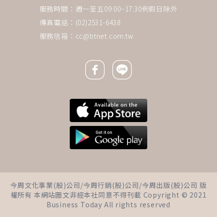
服務時間：週一至五09:00~17:30例假日除外
傳真電話：(02)2531-6438
服務信箱：
cc@btnet.com.tw
Facebook icon
Line icon
下一則 ＋
朱芯儀35歲罹乳癌》半年內，從
今周文化事業(股)公司/今周行銷(股)公司/今周出版(股)公司 版
良性變惡性！為什麼醫師最怕
權所有 本網站圖文非經本社同意不得刊載 Copyright © 2021
「病人40歲前確診」？
Business Today All rights reserved