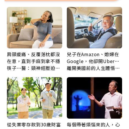
肩頸痠痛、反覆落枕都沒
兒子在Amazon、媳婦在
在意，直到手麻到拿不穩
Google，他卻開Uber…
筷子…醫：頸神經壓迫上
離開美國前的人生體悟：
身，打破固定姿勢才是關
好的壞的都不會永遠
鍵
從失業零存款到30歲財富
每個帶著煩惱來的人，心