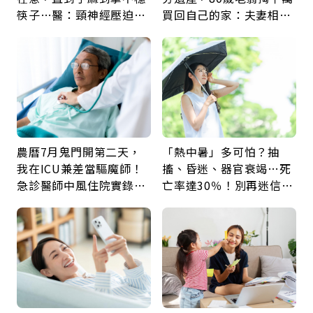
筷子…醫：頸神經壓迫上
買回自己的家：夫妻相守
身，打破固定姿勢才是關
60年，卻輸給一個名字
鍵
農曆7月鬼門開第二天，
「熱中暑」多可怕？抽
我在ICU兼差當驅魔師！
搐、昏迷、器官衰竭…死
急診醫師中風住院實錄：
亡率達30％！別再迷信
那些怪物原來叫譫妄
「擦酒精、吃退燒藥」，
5招才能真救命