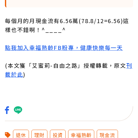
每個月的月現金流有6.56萬(78.8/12=6.56)這
樣也不錯啊！^____^
點我加入幸福熟齡FB粉專，健康快樂每一天
(本文獲「艾蜜莉-自由之路」授權轉載，原文
刊
載於此
)
退休
理財
投資
幸福熟齡
現金流