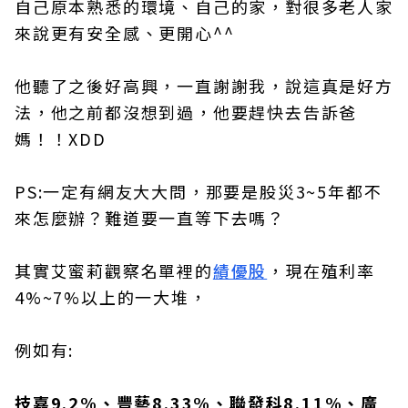
自己原本熟悉的環境、自己的家，對很多老人家
來說更有安全感、更開心^^
他聽了之後好高興，一直謝謝我，說這真是好方
法，他之前都沒想到過，他要趕快去告訴爸
媽！！XDD
PS:一定有網友大大問，那要是股災3~5年都不
來怎麼辦？難道要一直等下去嗎？
其實艾蜜莉觀察名單裡的
績優股
，現在殖利率
4%~7%以上的一大堆，
例如有:
技嘉9.2%、豐藝8.33%、聯發科8.11%、廣