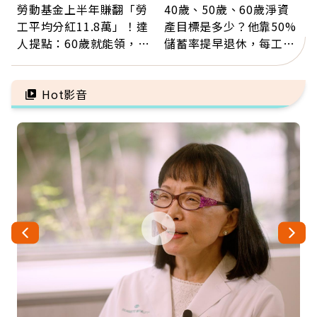
勞動基金上半年賺翻「勞
40歲、50歲、60歲淨資
工平均分紅11.8萬」！達
產目標是多少？他靠50%
人提點：60歲就能領，重
儲蓄率提早退休，每工作
新就業還有隱藏版退休金
1年買下1年自由
Hot影音