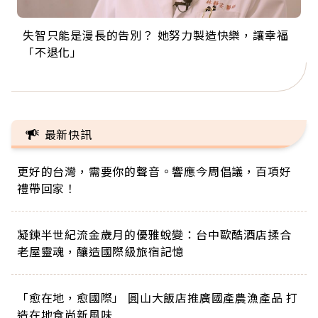
失智只能是漫長的告別？ 她努力製造快樂，讓幸福
來自剛果的巧克力神父 為台灣奉獻36年 「台灣是我
63歲卸矽谷副總、搬回台灣找快樂！「蛋黃哥小
104歲打破金氏世界紀錄 成為全球最年長羽球選
事業巔峰他選擇追夢…黑手阿伯拉小提琴還登上小
「不退化」
的家，我連作夢都講台語！」
丑」走進安養院，逗樂上萬爺奶：退休後才開始真
手，分享長壽的秘密原來是「這個」
巨蛋！連CNN都大讚！
正的人生
最新快訊
更好的台灣，需要你的聲音。響應今周倡議，百項好
禮帶回家！
凝鍊半世紀流金歲月的優雅蛻變：台中歐酷酒店揉合
老屋靈魂，釀造國際級旅宿記憶
「愈在地，愈國際」 圓山大飯店推廣國產農漁產品 打
造在地食尚新風味