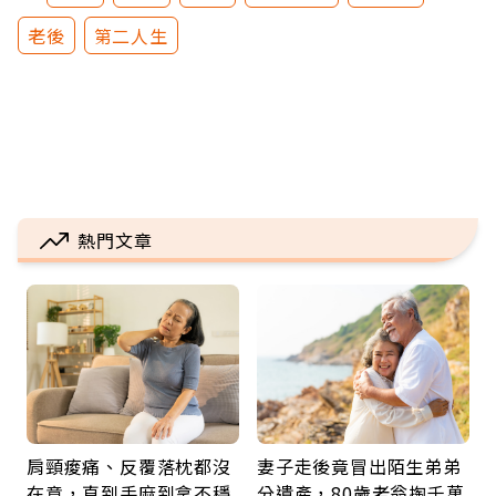
老後
第二人生
熱門文章
肩頸痠痛、反覆落枕都沒
妻子走後竟冒出陌生弟弟
在意，直到手麻到拿不穩
分遺產，80歲老翁掏千萬