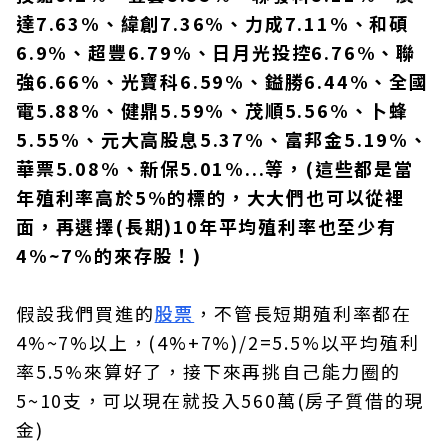
達7.63%、緯創7.36%、力成7.11%、和碩
6.9%、超豐6.79%、日月光投控6.76%、聯
強6.66%、光寶科6.59%、鎰勝6.44%、全國
電5.88%、健鼎5.59%、茂順5.56%、卜蜂
5.55%、元大高股息5.37%、富邦金5.19%、
華票5.08%、新保5.01%...等，(這些都是當
年殖利率高於5%的標的，大大們也可以從裡
面，再選擇(長期)10年平均殖利率也至少有
4%~7%的來存股！)
假設我們買進的
股票
，不管長短期殖利率都在
4%~7%以上，(4%+7%)/2=5.5%以平均殖利
率5.5%來算好了，接下來再挑自己能力圈的
5~10支，可以現在就投入560萬(房子質借的現
金)