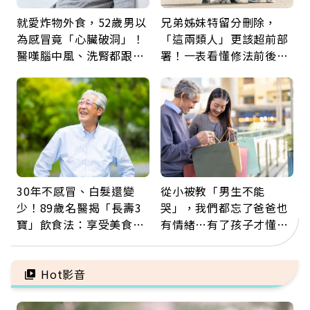
就愛炸物外食，52歲男以
兄弟姊妹特留分刪除，
為感冒竟「心臟破洞」！
「這兩類人」更該超前部
醫嘆腦中風、洗腎都跟它
署！一表看懂修法前後差
有關：4警訊是心臟在呼
異：沒留遺囑手足反而分
救
更多
30年不感冒、白髮還變
從小被教「男生不能
少！89歲名醫揭「長壽3
哭」，我們都忘了爸爸也
寶」飲食法：享受美食不
有情緒…有了孩子才懂：
忌口，偶爾也該吃點肉
父親節最珍貴禮物是一句
久違的關心
Hot影音