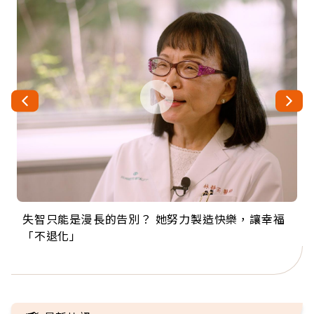
失智只能是漫長的告別？ 她努力製造快樂，讓幸福
來自剛果的巧克力神父 為台灣奉獻36年 「台灣是我
63歲卸矽谷副總、搬回台灣找快樂！「蛋黃哥小
104歲打破金氏世界紀錄 成為全球最年長羽球選
事業巔峰他選擇追夢…黑手阿伯拉小提琴還登上小
「不退化」
的家，我連作夢都講台語！」
丑」走進安養院，逗樂上萬爺奶：退休後才開始真
手，分享長壽的秘密原來是「這個」
巨蛋！連CNN都大讚！
正的人生