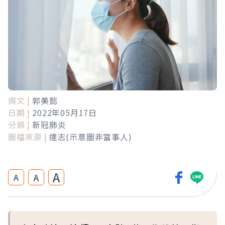
撰文 |
郭美懿
日期 |
2022年05月17日
分類 |
新冠肺炎
圖檔來源 |
達志(示意圖非當事人)
A
A
A