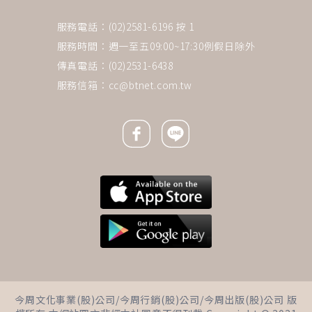
服務電話：(02)2581-6196 按 1
服務時間：週一至五09:00~17:30例假日除外
傳真電話：(02)2531-6438
服務信箱：
cc@btnet.com.tw
Facebook icon
Line icon
下一則 ＋
我快篩陽性了要去哪做PCR？北
今周文化事業(股)公司/今周行銷(股)公司/今周出版(股)公司 版
北基46個PCR篩檢站「線上預