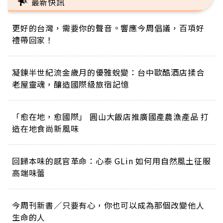
最新快訊
更好的台灣，需要你的聲音。響應今周倡議，百項好
禮帶回家！
凝鍊半世紀流金歲月的優雅蛻變：台中歐酷酒店揉合
老屋靈魂，釀造國際級旅宿記憶
「愈在地，愈國際」 圓山大飯店推廣國產農漁產品 打
造在地食尚新風味
回歸本味的感官革命：心泰 GLin 如何用自然風土征服
高端味蕾
今周刊新書／只要有心，你也可以成為那個改變他人
生命的人