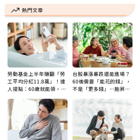
熱門文章
勞動基金上半年賺翻「勞
台股暴漲暴跌還能進場？
工平均分紅11.8萬」！達
60後需要「能花的錢」，
人提點：60歲就能領，重
不是「更多錢」…施昇
新就業還有隱藏版退休金
輝：退休族最適合這種股
票