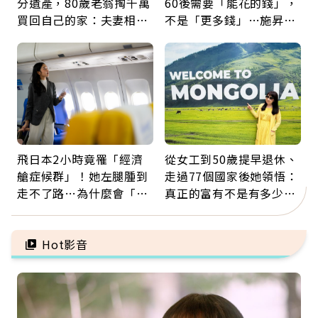
分遺產，80歲老翁掏千萬
60後需要「能花的錢」，
買回自己的家：夫妻相守
不是「更多錢」…施昇
60年，卻輸給一個名字
輝：退休族最適合這種股
票
飛日本2小時竟罹「經濟
從女工到50歲提早退休、
艙症候群」！她左腿腫到
走過77個國家後她領悟：
走不了路…為什麼會「靜
真正的富有不是有多少
脈血栓」？醫示警7種人
錢，而是擁有選擇人生的
注意
自由
Hot影音