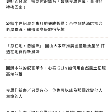
更好的台灣，需要你的聲音。響應今周倡議，百項好
禮帶回家！
凝鍊半世紀流金歲月的優雅蛻變：台中歐酷酒店揉合
老屋靈魂，釀造國際級旅宿記憶
「愈在地，愈國際」 圓山大飯店推廣國產農漁產品 打
造在地食尚新風味
回歸本味的感官革命：心泰 GLin 如何用自然風土征服
高端味蕾
今周刊新書／只要有心，你也可以成為那個改變他人
生命的人