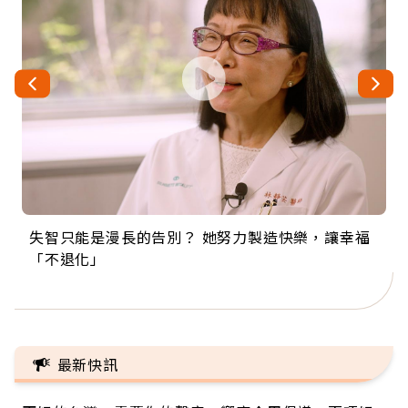
失智只能是漫長的告別？ 她努力製造快樂，讓幸福
來自剛果的巧克力神父 為台灣奉獻36年 「台灣是我
63歲卸矽谷副總、搬回台灣找快樂！「蛋黃哥小
104歲打破金氏世界紀錄 成為全球最年長羽球選
事業巔峰他選擇追夢…黑手阿伯拉小提琴還登上小
「不退化」
的家，我連作夢都講台語！」
丑」走進安養院，逗樂上萬爺奶：退休後才開始真
手，分享長壽的秘密原來是「這個」
巨蛋！連CNN都大讚！
正的人生
最新快訊