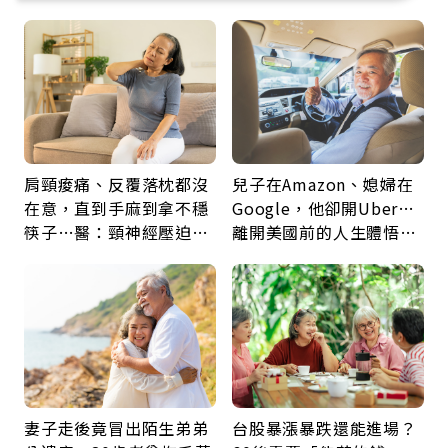
肩頸痠痛、反覆落枕都沒
兒子在Amazon、媳婦在
在意，直到手麻到拿不穩
Google，他卻開Uber…
筷子…醫：頸神經壓迫上
離開美國前的人生體悟：
身，打破固定姿勢才是關
好的壞的都不會永遠
鍵
妻子走後竟冒出陌生弟弟
台股暴漲暴跌還能進場？