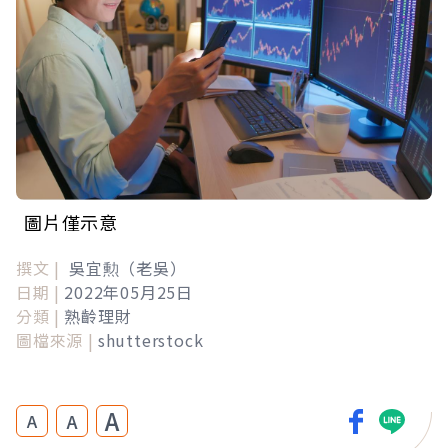
圖片僅示意
撰文 |
吳宜勲（老吳）
日期 |
2022年05月25日
分類 |
熟齡理財
圖檔來源 |
shutterstock
A
A
A