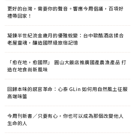
更好的台灣，需要你的聲音。響應今周倡議，百項好
禮帶回家！
凝鍊半世紀流金歲月的優雅蛻變：台中歐酷酒店揉合
老屋靈魂，釀造國際級旅宿記憶
「愈在地，愈國際」 圓山大飯店推廣國產農漁產品 打
造在地食尚新風味
回歸本味的感官革命：心泰 GLin 如何用自然風土征服
高端味蕾
今周刊新書／只要有心，你也可以成為那個改變他人
生命的人