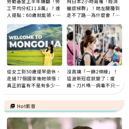
勞動基金上半年賺翻「勞
飛日本2小時竟罹「經濟
工平均分紅11.8萬」！達
艙症候群」！她左腿腫到
人提點：60歲就能領，重
走不了路…為什麼會「靜
新就業還有隱藏版退休金
脈血栓」？醫示警7種人
注意
從女工到50歲提早退休、
沒高燒「一篩2條線」！
走過77個國家後她領悟：
這波新冠症狀變了：痠
真正的富有不是有多少
痛、刀片嗓…病毒不只攻
錢，而是擁有選擇人生的
肺，三高族恐引發全身血
自由
管發炎
Hot影音