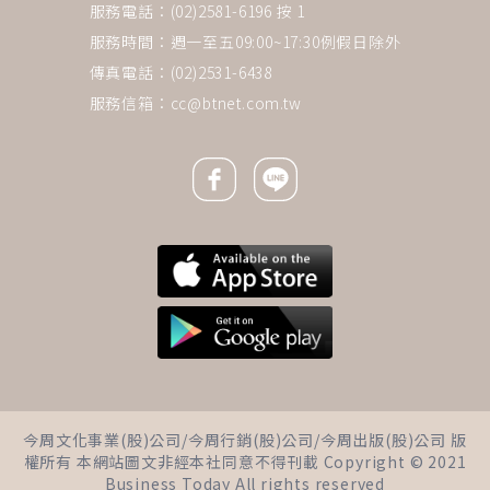
服務電話：(02)2581-6196 按 1
服務時間：週一至五09:00~17:30例假日除外
傳真電話：(02)2531-6438
服務信箱：
cc@btnet.com.tw
Facebook icon
Line icon
下一則 ＋
千萬別碰這3件讓你越窮的習
今周文化事業(股)公司/今周行銷(股)公司/今周出版(股)公司 版
慣！「貧窮思維」是人生小偷，
權所有 本網站圖文非經本社同意不得刊載 Copyright © 2021
把生活變成徒勞無功的差事
Business Today All rights reserved