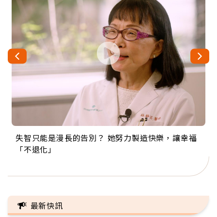
失智只能是漫長的告別？ 她努力製造快樂，讓幸福
來自剛果的巧克力神父 為台灣奉獻36年 「台灣是我
63歲卸矽谷副總、搬回台灣找快樂！「蛋黃哥小
104歲打破金氏世界紀錄 成為全球最年長羽球選
事業巔峰他選擇追夢…黑手阿伯拉小提琴還登上小
「不退化」
的家，我連作夢都講台語！」
丑」走進安養院，逗樂上萬爺奶：退休後才開始真
手，分享長壽的秘密原來是「這個」
巨蛋！連CNN都大讚！
正的人生
最新快訊