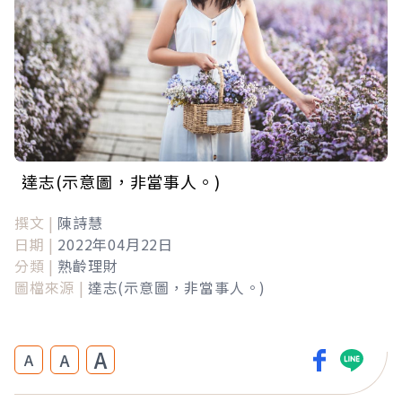
達志(示意圖，非當事人。)
撰文 |
陳詩慧
日期 |
2022年04月22日
分類 |
熟齡理財
圖檔來源 |
達志(示意圖，非當事人。)
A
A
A