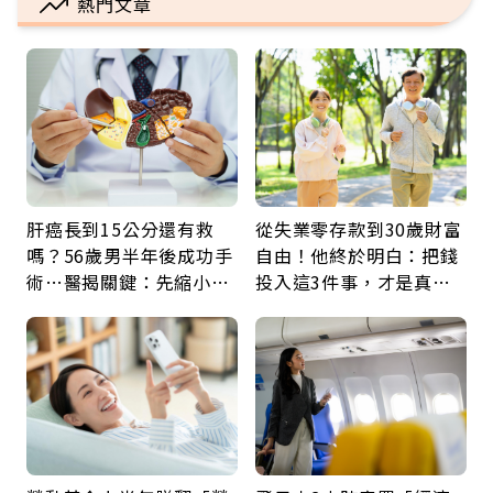
熱門文章
肝癌長到15公分還有救
從失業零存款到30歲財富
嗎？56歲男半年後成功手
自由！他終於明白：把錢
術…醫揭關鍵：先縮小腫
投入這3件事，才是真正
瘤再談根治
留給未來的自己