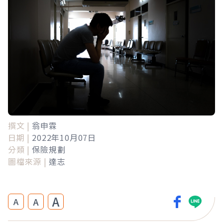
撰文 |
翁申霖
日期 |
2022年10月07日
分類 |
保險規劃
圖檔來源 |
達志
A
A
A