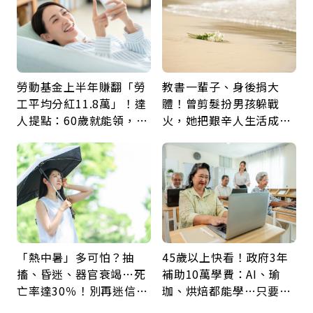
勞動基金上半年賺翻「勞
教書一輩子、身後捐大
工平均分紅11.8萬」！達
體！曾剪髮扮男孩躲戰
人提點：60歲就能領，重
火，她把艱辛人生活成風
新就業還有隱藏版退休金
景：生命價值在於成為祝
福
「熱中暑」多可怕？抽
45歲以上快看！政府3年
搐、昏迷、器官衰竭…死
補助10萬學費：AI、瑜
亡率達30％！別再迷信
珈、烘焙都能學…只要願
「擦酒精、吃退燒藥」，
意開始，永遠不嫌晚