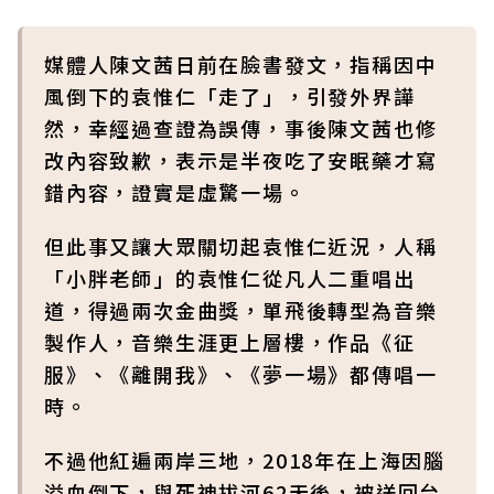
媒體人陳文茜日前在臉書發文，指稱因中
風倒下的袁惟仁「走了」，引發外界譁
然，幸經過查證為誤傳，事後陳文茜也修
改內容致歉，表示是半夜吃了安眠藥才寫
錯內容，證實是虛驚一場。
但此事又讓大眾關切起袁惟仁近況，人稱
「小胖老師」的袁惟仁從凡人二重唱出
道，得過兩次金曲獎，單飛後轉型為音樂
製作人，音樂生涯更上層樓，作品《征
服》、《離開我》、《夢一場》都傳唱一
時。
不過他紅遍兩岸三地，2018年在上海因腦
溢血倒下，與死神拔河62天後，被送回台