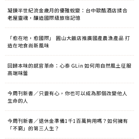
凝鍊半世紀流金歲月的優雅蛻變：台中歐酷酒店揉合
老屋靈魂，釀造國際級旅宿記憶
「愈在地，愈國際」 圓山大飯店推廣國產農漁產品 打
造在地食尚新風味
回歸本味的感官革命：心泰 GLin 如何用自然風土征服
高端味蕾
今周刊新書／只要有心，你也可以成為那個改變他人
生命的人
今周刊新書／退休金準備1千1百萬夠用嗎？如何擁有
「不窮」的第三人生？