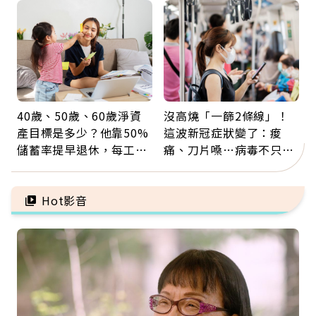
5招才能真救命
40歲、50歲、60歲淨資
沒高燒「一篩2條線」！
產目標是多少？他靠50%
這波新冠症狀變了：痠
儲蓄率提早退休，每工作
痛、刀片嗓…病毒不只攻
1年買下1年自由
肺，三高族恐引發全身血
管發炎
Hot影音