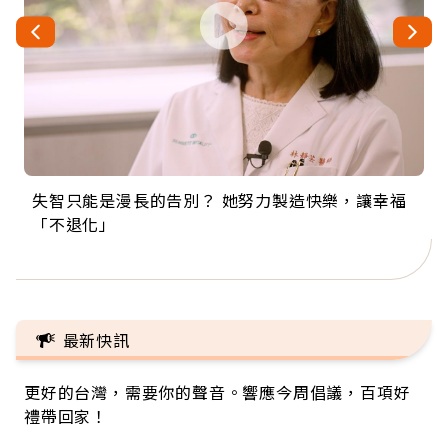
失智只能是漫長的告別？ 她努力製造快樂，讓幸福
來自剛果的巧克力神父 為台灣奉獻36年 「台灣是我
63歲卸矽谷副總、搬回台灣找快樂！「蛋黃哥小
104歲打破金氏世界紀錄 成為全球最年長羽球選
事業巔峰他選擇追夢…黑手阿伯拉小提琴還登上小
「不退化」
的家，我連作夢都講台語！」
丑」走進安養院，逗樂上萬爺奶：退休後才開始真
手，分享長壽的秘密原來是「這個」
巨蛋！連CNN都大讚！
正的人生
最新快訊
更好的台灣，需要你的聲音。響應今周倡議，百項好
禮帶回家！