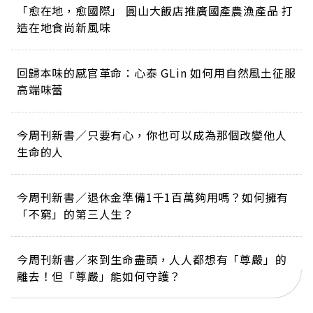
「愈在地，愈國際」 圓山大飯店推廣國產農漁產品 打
造在地食尚新風味
回歸本味的感官革命：心泰 GLin 如何用自然風土征服
高端味蕾
今周刊新書／只要有心，你也可以成為那個改變他人
生命的人
今周刊新書／退休金準備1千1百萬夠用嗎？如何擁有
「不窮」的第三人生？
今周刊新書／來到生命盡頭，人人都想有「尊嚴」的
離去！但「尊嚴」能如何守護？