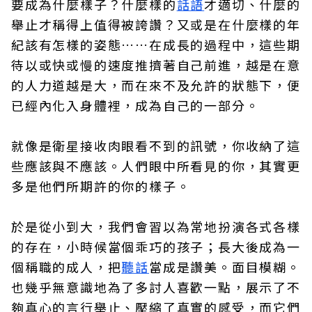
要成為什麼樣子？什麼樣的
話語
才適切、什麼的
舉止才稱得上值得被誇讚？又或是在什麼樣的年
紀該有怎樣的姿態……在成長的過程中，這些期
待以或快或慢的速度推擠著自己前進，越是在意
的人力道越是大，而在來不及允許的狀態下，便
已經內化入身體裡，成為自己的一部分。
就像是衛星接收肉眼看不到的訊號，你收納了這
些應該與不應該。人們眼中所看見的你，其實更
多是他們所期許的你的樣子。
於是從小到大，我們會習以為常地扮演各式各樣
的存在，小時候當個乖巧的孩子；長大後成為一
個稱職的成人，把
聽話
當成是讚美。面目模糊。
也幾乎無意識地為了多討人喜歡一點，展示了不
夠真心的言行舉止、壓縮了真實的感受，而它們