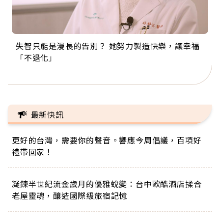
失智只能是漫長的告別？ 她努力製造快樂，讓幸福
來自剛果的巧克力神父 為台灣奉獻36年 「台灣是我
63歲卸矽谷副總、搬回台灣找快樂！「蛋黃哥小
104歲打破金氏世界紀錄 成為全球最年長羽球選
事業巔峰他選擇追夢…黑手阿伯拉小提琴還登上小
「不退化」
的家，我連作夢都講台語！」
丑」走進安養院，逗樂上萬爺奶：退休後才開始真
手，分享長壽的秘密原來是「這個」
巨蛋！連CNN都大讚！
正的人生
最新快訊
更好的台灣，需要你的聲音。響應今周倡議，百項好
禮帶回家！
凝鍊半世紀流金歲月的優雅蛻變：台中歐酷酒店揉合
老屋靈魂，釀造國際級旅宿記憶