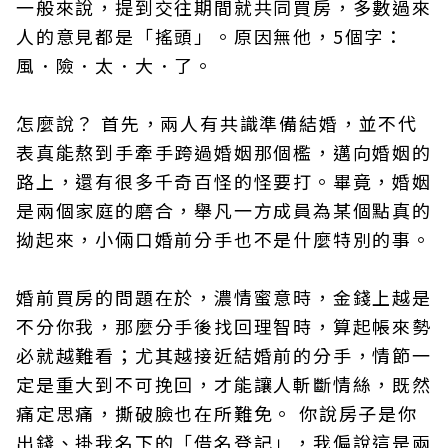
一般來說，提到交往期間就共同買房，多數過來
人的意見都是「搖頭」。原因無他，5個字：
風．險．太．大．了。
怎麼說？ 首先，兩人有共識準備結婚，並不代
表真能熬到手牽手跨過婚姻那個檻，邁向婚姻的
路上，還有很多千奇百怪的怪要打。畢竟，婚姻
是兩個家庭的磨合，舉凡一方成員為某個點真的
拗起來，小倆口婚前分手也不是什麼特別的事。
婚前買房的問題在於，濃情蜜意時，金錢上越是
不分你我，那麼分手後找回理智時，算起帳來勢
必就越難看；尤其越接近結婚前的分手，情節一
定是重大到不可挽回，才能讓人斬斷情絲，既然
痛定思痛，撕破臉也在所難免。 你說房子是你
出錢、掛我名下的「借名登記」，我偏說這是兩