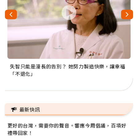
失智只能是漫長的告別？ 她努力製造快樂，讓幸福
來自剛果的巧克力神父 為台灣奉獻36年 「台灣是我
63歲卸矽谷副總、搬回台灣找快樂！「蛋黃哥小
104歲打破金氏世界紀錄 成為全球最年長羽球選
事業巔峰他選擇追夢…黑手阿伯拉小提琴還登上小
「不退化」
的家，我連作夢都講台語！」
丑」走進安養院，逗樂上萬爺奶：退休後才開始真
手，分享長壽的秘密原來是「這個」
巨蛋！連CNN都大讚！
正的人生
最新快訊
更好的台灣，需要你的聲音。響應今周倡議，百項好
禮帶回家！