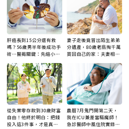
肝癌長到15公分還有救
妻子走後竟冒出陌生弟弟
嗎？56歲男半年後成功手
分遺產，80歲老翁掏千萬
術…醫揭關鍵：先縮小腫
買回自己的家：夫妻相守
瘤再談根治
60年，卻輸給一個名字
從失業零存款到30歲財富
農曆7月鬼門開第二天，
自由！他終於明白：把錢
我在ICU兼差當驅魔師！
投入這3件事，才是真正
急診醫師中風住院實錄：