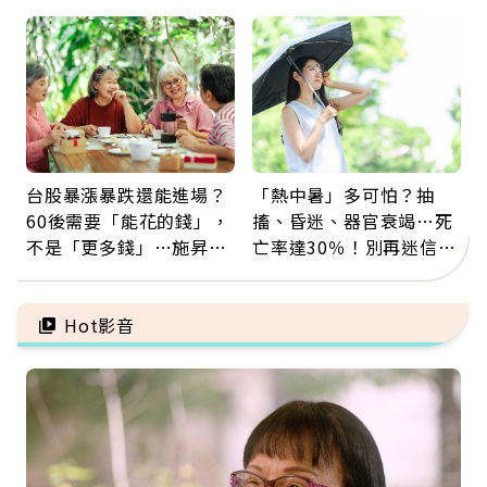
留給未來的自己
那些怪物原來叫譫妄
台股暴漲暴跌還能進場？
「熱中暑」多可怕？抽
60後需要「能花的錢」，
搐、昏迷、器官衰竭…死
不是「更多錢」…施昇
亡率達30％！別再迷信
輝：退休族最適合這種股
「擦酒精、吃退燒藥」，
票
5招才能真救命
Hot影音