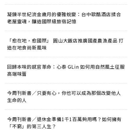
凝鍊半世紀流金歲月的優雅蛻變：台中歐酷酒店揉合
老屋靈魂，釀造國際級旅宿記憶
「愈在地，愈國際」 圓山大飯店推廣國產農漁產品 打
造在地食尚新風味
回歸本味的感官革命：心泰 GLin 如何用自然風土征服
高端味蕾
今周刊新書／只要有心，你也可以成為那個改變他人
生命的人
今周刊新書／退休金準備1千1百萬夠用嗎？如何擁有
「不窮」的第三人生？