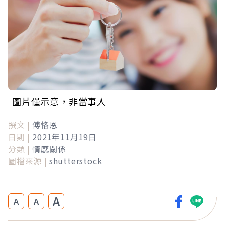
圖片僅示意，非當事人
撰文 |
傅恪恩
日期 |
2021年11月19日
分類 |
情感關係
圖檔來源 |
shutterstock
A
A
A