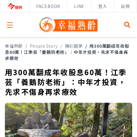
FACEBOOK
LINE
登入
註冊
Open menu
幸福熟齡
/
People Story
/
精彩圓夢
/
用300萬翻成年收股
息60萬！江季芸「養鵝防老術」：中年才投資，先求不傷身再
求療效
用300萬翻成年收股息60萬！江季
芸「養鵝防老術」：中年才投資，
先求不傷身再求療效