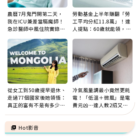
農曆7月鬼門開第二天，
勞動基金上半年賺翻「勞
我在ICU兼差當驅魔師！
工平均分紅11.8萬」！達
急診醫師中風住院實錄：
人提點：60歲就能領，重
那些怪物原來叫譫妄
新就業還有隱藏版退休金
從女工到50歲提早退休、
冷氣風量調最小竟然更耗
走過77個國家後她領悟：
電！「低溫＋微風」是電
真正的富有不是有多少
費元凶…達人教2招又涼
錢，而是擁有選擇人生的
又省電
自由
Hot影音