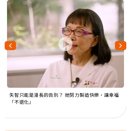
失智只能是漫長的告別？ 她努力製造快樂，讓幸福
來自剛果的巧克力神父 為台灣奉獻36年 「台灣是我
63歲卸矽谷副總、搬回台灣找快樂！「蛋黃哥小
104歲打破金氏世界紀錄 成為全球最年長羽球選
事業巔峰他選擇追夢…黑手阿伯拉小提琴還登上小
「不退化」
的家，我連作夢都講台語！」
丑」走進安養院，逗樂上萬爺奶：退休後才開始真
手，分享長壽的秘密原來是「這個」
巨蛋！連CNN都大讚！
正的人生