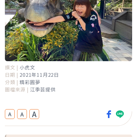
撰文 |
小虎文
日期 |
2021年11月22日
分類 |
精彩圓夢
圖檔來源 |
江季芸提供
A
A
A