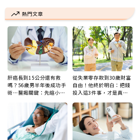
熱門文章
肝癌長到15公分還有救
從失業零存款到30歲財富
嗎？56歲男半年後成功手
自由！他終於明白：把錢
術…醫揭關鍵：先縮小腫
投入這3件事，才是真正
瘤再談根治
留給未來的自己