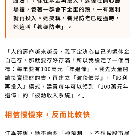
股法」，保住本金再投入，就像在開心農
場裡，養著一群會下金蛋的鵝，一有獲利
就再投入。她笑稱，養兒防老已經過時，
她這叫「養鵝防老」。
「人的壽命越來越長，我下定決心自己的退休金
自己存，那就要存好存滿！所以我設定了一個目
標：每年要有100萬元「年退俸」。我先大量閱
讀投資理財的書，再建立『波段價差』+『股利
再投入』模式，建置每年可以領到『100萬元年
退俸』的『被動收入系統』。」
相信慢慢來，反而比較快
江季芸說，她不需要「神預測」、不想做股市暴