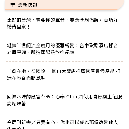
最新快訊
更好的台灣，需要你的聲音。響應今周倡議，百項好
禮帶回家！
凝鍊半世紀流金歲月的優雅蛻變：台中歐酷酒店揉合
老屋靈魂，釀造國際級旅宿記憶
「愈在地，愈國際」 圓山大飯店推廣國產農漁產品 打
造在地食尚新風味
回歸本味的感官革命：心泰 GLin 如何用自然風土征服
高端味蕾
今周刊新書／只要有心，你也可以成為那個改變他人