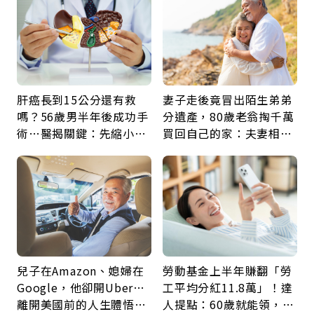
肝癌長到15公分還有救
妻子走後竟冒出陌生弟弟
嗎？56歲男半年後成功手
分遺產，80歲老翁掏千萬
術…醫揭關鍵：先縮小腫
買回自己的家：夫妻相守
瘤再談根治
60年，卻輸給一個名字
兒子在Amazon、媳婦在
勞動基金上半年賺翻「勞
Google，他卻開Uber…
工平均分紅11.8萬」！達
離開美國前的人生體悟：
人提點：60歲就能領，重