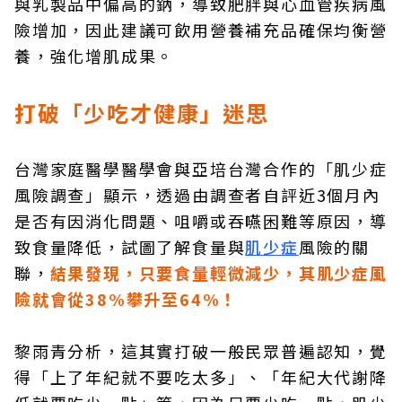
與乳製品中偏高的鈉，導致肥胖與心血管疾病風
險增加，因此建議可飲用營養補充品確保均衡營
養，強化增肌成果。
打破「少吃才健康」迷思
台灣家庭醫學醫學會與亞培台灣合作的「肌少症
風險調查」顯示，透過由調查者自評近3個月內
是否有因消化問題、咀嚼或吞嚥困難等原因，導
致食量降低，試圖了解食量與
肌少症
風險的關
聯，
結果發現，只要食量輕微減少，其肌少症風
險就會從38%攀升至64%！
黎雨青分析，這其實打破一般民眾普遍認知，覺
得「上了年紀就不要吃太多」、「年紀大代謝降