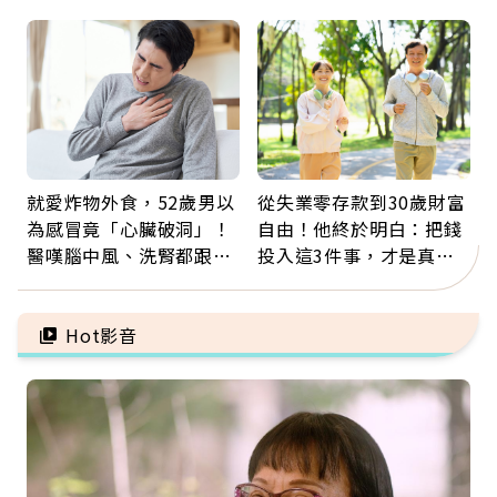
好的壞的都不會永遠
新就業還有隱藏版退休金
就愛炸物外食，52歲男以
從失業零存款到30歲財富
為感冒竟「心臟破洞」！
自由！他終於明白：把錢
醫嘆腦中風、洗腎都跟它
投入這3件事，才是真正
有關：4警訊是心臟在呼
留給未來的自己
救
Hot影音