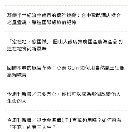
凝鍊半世紀流金歲月的優雅蛻變：台中歐酷酒店揉合
老屋靈魂，釀造國際級旅宿記憶
「愈在地，愈國際」 圓山大飯店推廣國產農漁產品 打
造在地食尚新風味
回歸本味的感官革命：心泰 GLin 如何用自然風土征服
高端味蕾
今周刊新書／只要有心，你也可以成為那個改變他人
生命的人
今周刊新書／退休金準備1千1百萬夠用嗎？如何擁有
「不窮」的第三人生？