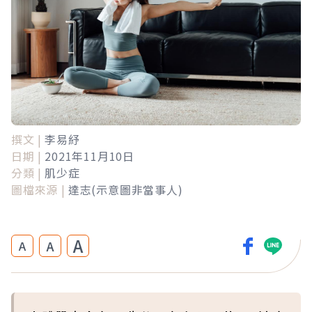
撰文 |
李易紓
日期 |
2021年11月10日
分類 |
肌少症
圖檔來源 |
達志(示意圖非當事人)
A
A
A