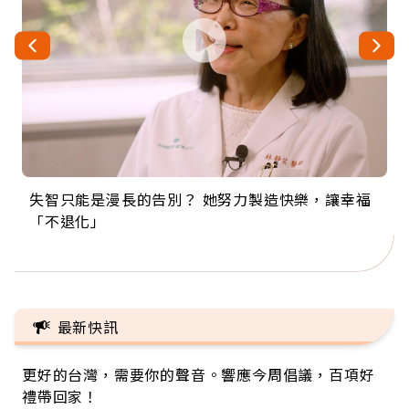
失智只能是漫長的告別？ 她努力製造快樂，讓幸福
來自剛果的巧克力神父 為台灣奉獻36年 「台灣是我
63歲卸矽谷副總、搬回台灣找快樂！「蛋黃哥小
104歲打破金氏世界紀錄 成為全球最年長羽球選
事業巔峰他選擇追夢…黑手阿伯拉小提琴還登上小
「不退化」
的家，我連作夢都講台語！」
丑」走進安養院，逗樂上萬爺奶：退休後才開始真
手，分享長壽的秘密原來是「這個」
巨蛋！連CNN都大讚！
正的人生
最新快訊
更好的台灣，需要你的聲音。響應今周倡議，百項好
禮帶回家！