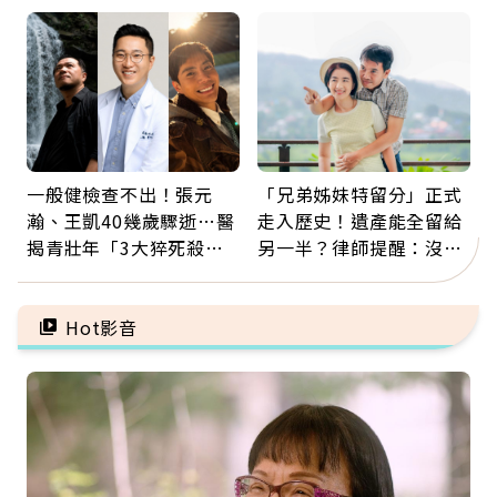
景：生命價值在於成為祝
新就業還有隱藏版退休金
福
一般健檢查不出！張元
「兄弟姊妹特留分」正式
瀚、王凱40幾歲驟逝…醫
走入歷史！遺產能全留給
揭青壯年「3大猝死殺
另一半？律師提醒：沒做
手」：靠2檢查揪出9成地
「1件事」照樣白忙
雷
Hot影音