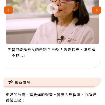
失智只能是漫長的告別？ 她努力製造快樂，讓幸福
來自剛果的巧克力神父 為台灣奉獻36年 「台灣是我
63歲卸矽谷副總、搬回台灣找快樂！「蛋黃哥小
104歲打破金氏世界紀錄 成為全球最年長羽球選
事業巔峰他選擇追夢…黑手阿伯拉小提琴還登上小
「不退化」
的家，我連作夢都講台語！」
丑」走進安養院，逗樂上萬爺奶：退休後才開始真
手，分享長壽的秘密原來是「這個」
巨蛋！連CNN都大讚！
正的人生
最新快訊
更好的台灣，需要你的聲音。響應今周倡議，百項好
禮帶回家！