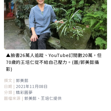
▲臉書26萬人追蹤、YouTube訂閱數20萬，但
70歲的王培仁從不給自己壓力。(圖/郭美懿攝
影)
撰文 |
郭美懿
日期 |
2021年11月08日
分類 |
精彩圓夢
圖檔來源 |
郭美懿、王培仁提供