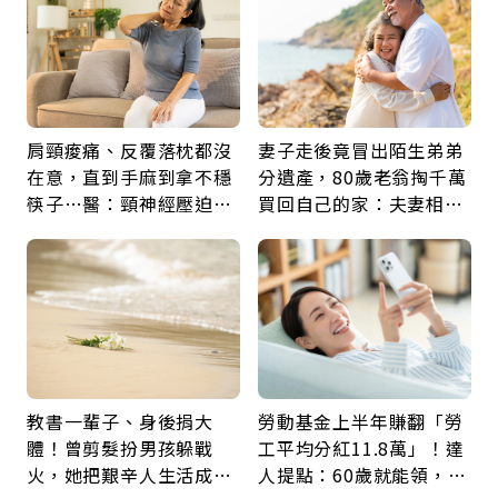
肩頸痠痛、反覆落枕都沒
妻子走後竟冒出陌生弟弟
在意，直到手麻到拿不穩
分遺產，80歲老翁掏千萬
筷子…醫：頸神經壓迫上
買回自己的家：夫妻相守
身，打破固定姿勢才是關
60年，卻輸給一個名字
鍵
教書一輩子、身後捐大
勞動基金上半年賺翻「勞
體！曾剪髮扮男孩躲戰
工平均分紅11.8萬」！達
火，她把艱辛人生活成風
人提點：60歲就能領，重