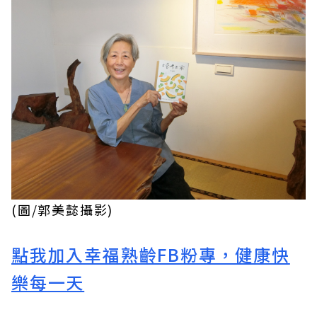
(圖/郭美懿攝影)
點我加入幸福熟齡FB粉專，健康快
樂每一天