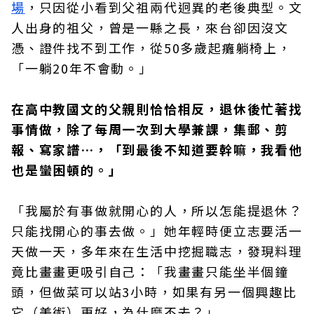
場
，只因從小看到父祖兩代迥異的老後典型。文
人出身的祖父，曾是一縣之長，來台卻因沒文
憑、證件找不到工作，從50多歲起癱躺椅上，
「一躺20年不會動。」
在高中教國文的父親則恰恰相反，退休後忙著找
事情做，除了每周一次到大學兼課，集郵、剪
報、寫家譜…，「到最後不知道要幹嘛，我看他
也是蠻困頓的。」
「我屬於有事做就開心的人，所以怎能提退休？
只能找開心的事去做。」她年輕時便立志要活一
天做一天，多年來在生活中挖掘職志，發現料理
竟比畫畫更吸引自己：「我畫畫只能坐半個鐘
頭，但做菜可以站3小時，如果有另一個興趣比
它（美術）更好，為什麼不去？」