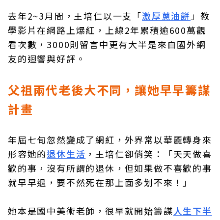
去年2~3月間，王培仁以一支「
激厚蔥油餅
」教
學影片在網路上爆紅，上線2年累積逾600萬觀
看次數，3000則留言中更有大半是來自國外網
友的迴響與好評。
父祖兩代老後大不同，讓她早早籌謀
計畫
年屆七旬忽然變成了網紅，外界常以華麗轉身來
形容她的
退休生活
，王培仁卻俏笑：「天天做喜
歡的事，沒有所謂的退休，但如果做不喜歡的事
就早早退，要不然死在那上面多划不來！」
她本是國中美術老師，很早就開始籌謀
人生下半