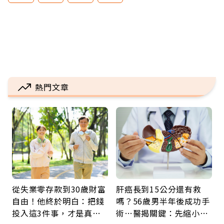
熱門文章
從失業零存款到30歲財富
肝癌長到15公分還有救
自由！他終於明白：把錢
嗎？56歲男半年後成功手
投入這3件事，才是真正
術…醫揭關鍵：先縮小腫