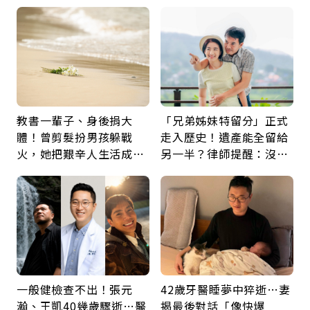
留給未來的自己
瘤再談根治
教書一輩子、身後捐大
「兄弟姊妹特留分」正式
體！曾剪髮扮男孩躲戰
走入歷史！遺產能全留給
火，她把艱辛人生活成風
另一半？律師提醒：沒做
景：生命價值在於成為祝
「1件事」照樣白忙
福
一般健檢查不出！張元
42歲牙醫睡夢中猝逝…妻
瀚、王凱40幾歲驟逝…醫
揭最後對話「像快爆