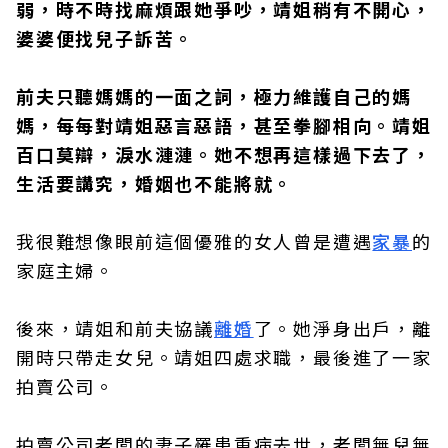
弱，時不時找麻煩跟她爭吵，靖姐稍有不開心，
婆婆便找兒子訴苦。
前夫只聽媽媽的一面之詞，極力維護自己的媽
媽，每每對靖姐惡言惡語，甚至拳腳相向。靖姐
百口莫辯，淚水漣漣。她不想再這樣過下去了，
生活要講究，婚姻也不能將就。
我很難想像眼前這個優雅的女人曾是遭遇
家暴
的
家庭主婦。
後來，靖姐和前夫協議
離婚
了。她淨身出戶，離
開時只帶走女兒。靖姐四處求職，最後進了一家
拍賣公司。
拍賣公司老闆的妻子罹患重病去世，老闆無兒無