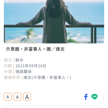
示意圖，非當事人。圖／達志
撰文 |
靜水
日期 |
2021年09月24日
分類 |
情感關係
圖檔來源 |
達志(示意圖，非當事人。)
A
A
A