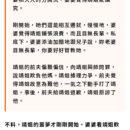
究。
剛開始，她們還能相互遷就，慢慢地，婆
婆覺得靖姐鋪張浪費，而且目無長輩。私
底下，婆婆添油加醋地跟兒子說，妳老婆
目無長輩，你要好好管教她。
靖姐的前夫偏聽偏信，向靖姐興師問罪，
說靖姐欺負他媽。靖姐據理力爭，前夫覺
得靖姐故意為難他，一氣之下動手打了靖
姐。事後，前夫給靖姐道歉，靖姐原諒了
他。
不料，靖姐的噩夢才剛剛開始。婆婆看靖姐軟