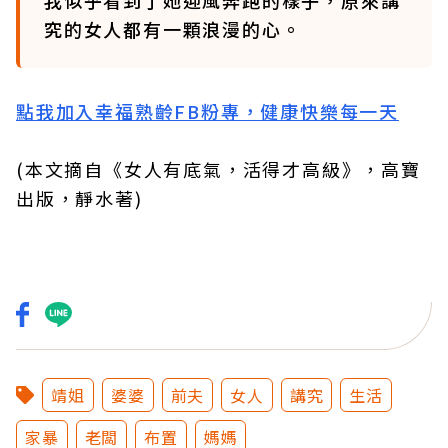
我似乎看到了她迎風奔跑的樣子，原來講
究的女人都有一顆浪漫的心。
點我加入幸福熟齡FB粉專，健康快樂每一天
(本文摘自《女人有底氣，活得才高級》，高寶
出版，靜水著)
靖姐
婆婆
前夫
女人
講究
生活
家暴
老闆
布置
媽媽