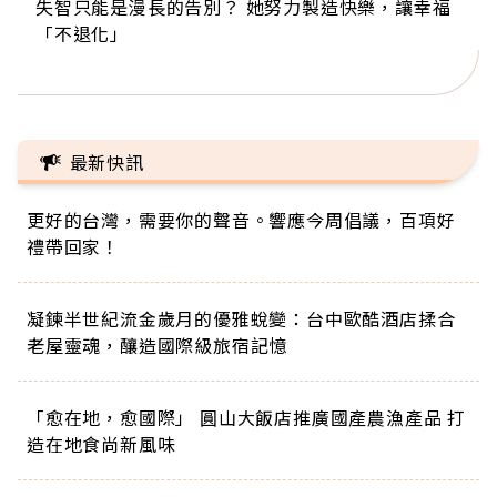
失智只能是漫長的告別？ 她努力製造快樂，讓幸福
來自剛果的巧克力神父 為台灣奉獻36年 「台灣是我
63歲卸矽谷副總、搬回台灣找快樂！「蛋黃哥小
104歲打破金氏世界紀錄 成為全球最年長羽球選
事業巔峰他選擇追夢…黑手阿伯拉小提琴還登上小
「不退化」
的家，我連作夢都講台語！」
丑」走進安養院，逗樂上萬爺奶：退休後才開始真
手，分享長壽的秘密原來是「這個」
巨蛋！連CNN都大讚！
正的人生
最新快訊
更好的台灣，需要你的聲音。響應今周倡議，百項好
禮帶回家！
凝鍊半世紀流金歲月的優雅蛻變：台中歐酷酒店揉合
老屋靈魂，釀造國際級旅宿記憶
「愈在地，愈國際」 圓山大飯店推廣國產農漁產品 打
造在地食尚新風味