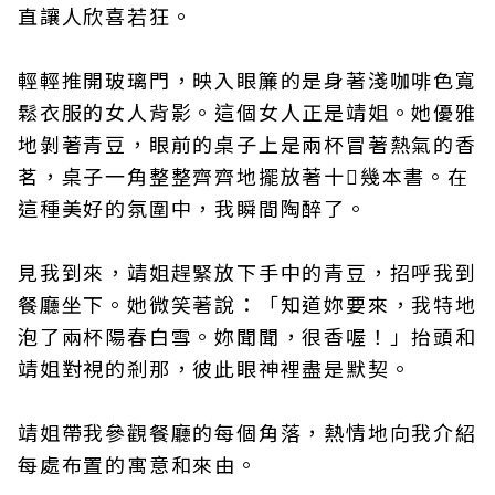
直讓人欣喜若狂。
輕輕推開玻璃門，映入眼簾的是身著淺咖啡色寬
鬆衣服的女人背影。這個女人正是靖姐。她優雅
地剝著青豆，眼前的桌子上是兩杯冒著熱氣的香
茗，桌子一角整整齊齊地擺放著十幾本書。在
這種美好的氛圍中，我瞬間陶醉了。
見我到來，靖姐趕緊放下手中的青豆，招呼我到
餐廳坐下。她微笑著說：「知道妳要來，我特地
泡了兩杯陽春白雪。妳聞聞，很香喔！」抬頭和
靖姐對視的剎那，彼此眼神裡盡是默契。
靖姐帶我參觀餐廳的每個角落，熱情地向我介紹
每處布置的寓意和來由。