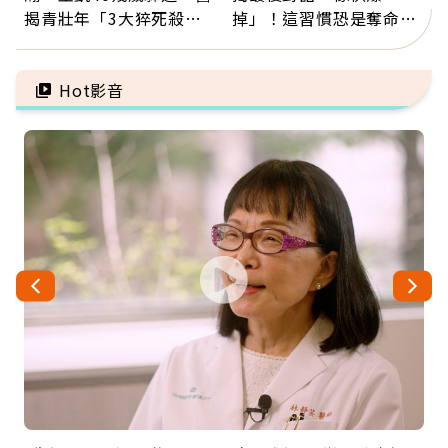
揭青壯年「3大猝死殺
掉」！這習慣恐是奪命原
手」：靠2檢查揪出9成地
因：沒有一份工作值得用
雷
命交換
Hot影音