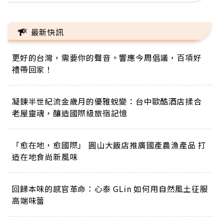
最新快訊
更好的台灣，需要你的聲音。響應今周倡議，百項好
禮帶回家！
凝鍊半世紀流金歲月的優雅蛻變：台中歐酷酒店揉合
老屋靈魂，釀造國際級旅宿記憶
「愈在地，愈國際」 圓山大飯店推廣國產農漁產品 打
造在地食尚新風味
回歸本味的感官革命：心泰 GLin 如何用自然風土征服
高端味蕾