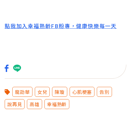
點我加入幸福熟齡FB粉專，健康快樂每一天
龍劭華
女兒
陳璇
心肌梗塞
告別
說再見
高雄
幸福熟齡