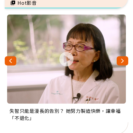
Hot影音
失智只能是漫長的告別？ 她努力製造快樂，讓幸福
來自剛果的巧克力神父 為台灣奉獻36年 「台灣是我
63歲卸矽谷副總、搬回台灣找快樂！「蛋黃哥小
104歲打破金氏世界紀錄 成為全球最年長羽球選
事業巔峰他選擇追夢…黑手阿伯拉小提琴還登上小
「不退化」
的家，我連作夢都講台語！」
丑」走進安養院，逗樂上萬爺奶：退休後才開始真
手，分享長壽的秘密原來是「這個」
巨蛋！連CNN都大讚！
正的人生