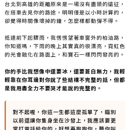
台北到高雄的距離原來是一場沒有盡頭的遠征，
在搭車去見你的路途，明明僅是以小時計算的，
卻覺得時間像壞掉的鐘，怎麼樣都動彈不得。
抵達前下起驟雨，我愣愣望著車窗外的柏油路，
你知道嗎，下雨的晚上其實真的很漂亮，霓虹色
的光會融化在路面上，和寶石一樣閃閃發亮的。
你的手比我想像中還要冰，還要蒼白無力，我輕
輕靠在你耳邊對你說了些結構不完整的話，但都
是我用盡全力不要哭才能說的完整的。
對不起喔，你這一生都這麼孤單了，臨別
以前還讓你隻身坐在沙發上，我應該要更
常打電話給你的，好想再抱抱你，聽你叫