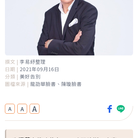
撰文 |
李易紓整理
日期 |
2021年09月16日
分類 |
美好告別
圖檔來源 |
龍劭華臉書、陳璇臉書
A
A
A