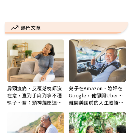
熱門文章
肩頸痠痛、反覆落枕都沒
兒子在Amazon、媳婦在
在意，直到手麻到拿不穩
Google，他卻開Uber…
筷子…醫：頸神經壓迫上
離開美國前的人生體悟：
身，打破固定姿勢才是關
好的壞的都不會永遠
鍵