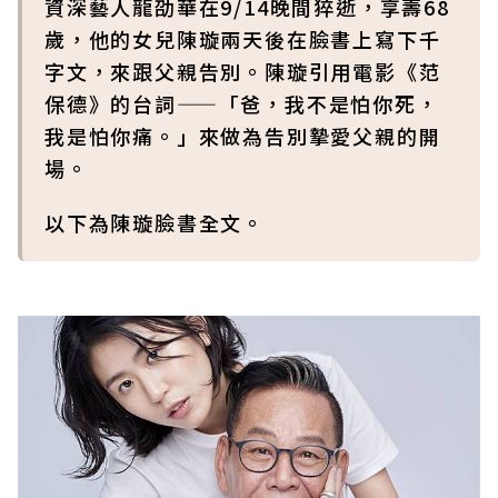
資深藝人龍劭華在9/14晚間猝逝，享壽68
歲，他的女兒陳璇兩天後在臉書上寫下千
字文，來跟父親告別。陳璇引用電影《范
保德》的台詞——「爸，我不是怕你死，
我是怕你痛。」來做為告別摯愛父親的開
場。
以下為陳璇臉書全文。