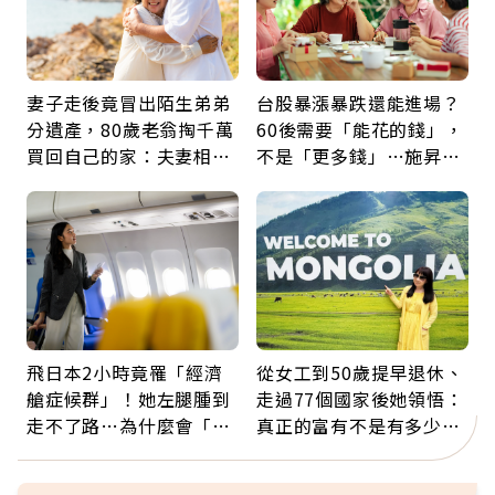
妻子走後竟冒出陌生弟弟
台股暴漲暴跌還能進場？
分遺產，80歲老翁掏千萬
60後需要「能花的錢」，
買回自己的家：夫妻相守
不是「更多錢」…施昇
60年，卻輸給一個名字
輝：退休族最適合這種股
票
飛日本2小時竟罹「經濟
從女工到50歲提早退休、
艙症候群」！她左腿腫到
走過77個國家後她領悟：
走不了路…為什麼會「靜
真正的富有不是有多少
脈血栓」？醫示警7種人
錢，而是擁有選擇人生的
注意
自由