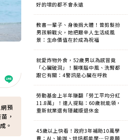
好的壞的都不會永遠
教書一輩子、身後捐大體！曾剪髮扮
男孩躲戰火，她把艱辛人生活成風
景：生命價值在於成為祝福
就愛炸物外食，52歲男以為感冒竟
「心臟破洞」！醫嘆腦中風、洗腎都
跟它有關：4警訊是心臟在呼救
勞動基金上半年賺翻「勞工平均分紅
11.8萬」！達人提點：60歲就能領，
上網預
重新就業還有隱藏版退休金
疫苗，
成。
45歲以上快看！政府3年補助10萬學
費：AI、瑜珈、烘焙都能學…只要願