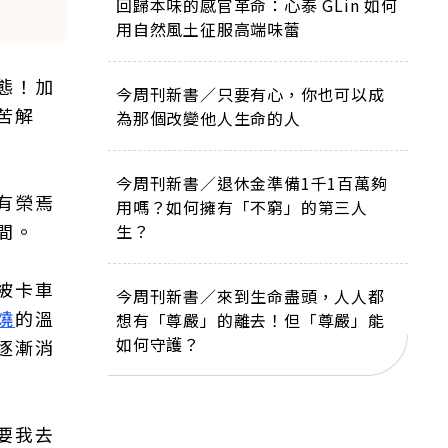
回歸本味的感官革命：心泰 GLin 如何
用自然風土征服高端味蕾
態！加
今周刊新書／只要有心，你也可以成
苦解
為那個改變他人生命的人
今周刊新書／退休金準備1千1百萬夠
有榮焉
用嗎？如何擁有「不窮」的第三人
間。
生？
被卡車
今周刊新書／來到生命盡頭，人人都
燒
的溫
想有「尊嚴」的離去！但「尊嚴」能
如何守護？
逐漸消
要我去