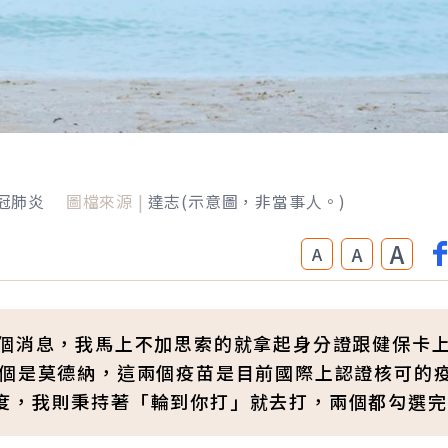
冠肺炎
圖檔來源 |
達志(示意圖，非當事人。)
A
A
A
這個消息，我馬上不加思索的就拿起身分證跟健保卡
一個是莫德納，這兩個疫苗是目前國際上認證核可的
度，我則秉持著「輪到你打」就去打，兩個都勾選完