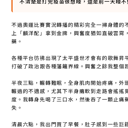
不清楚是打完疫苗很想睡，還是前一天睡不
不過奧運比賽實況轉播的精彩完全一掃身體的
上「麟洋配」拿到金牌，興奮度猶如直破雲霄
藥。
各種平台彷彿出現了太平盛世才會有的歌舞昇
打破了政治跟各種藩籬界線。興奮之餘我整個
半夜三點，輾轉難眠，全身肌肉開始疼痛，外
輾過的不適感，尤其下半身癱軟到走路會搖搖
度。我轉身先喝了三口水，然後吞了一顆止痛
失。
清晨六點，我出門買了早餐，肚子感到一些巨