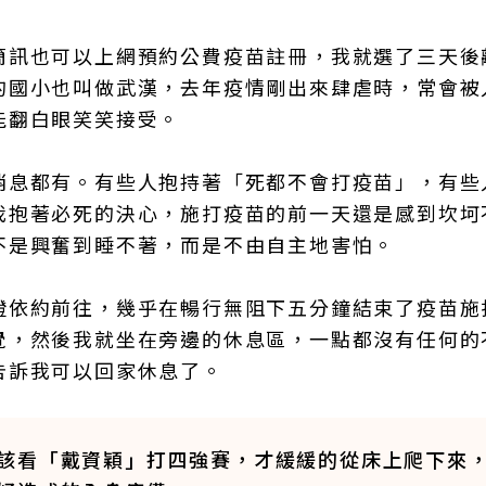
簡訊也可以上網預約公費疫苗註冊，我就選了三天後
的國小也叫做武漢，去年疫情剛出來肆虐時，常會被
能翻白眼笑笑接受。
消息都有。有些人抱持著「死都不會打疫苗」，有些
我抱著必死的決心，施打疫苗的前一天還是感到坎坷
不是興奮到睡不著，而是不由自主地害怕。
證依約前往，幾乎在暢行無阻下五分鐘結束了疫苗施
覺，然後我就坐在旁邊的休息區，一點都沒有任何的
告訴我可以回家休息了。
該看「戴資穎」打四強賽，才緩緩的從床上爬下來