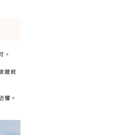
可。
旅遊就
恐懼。