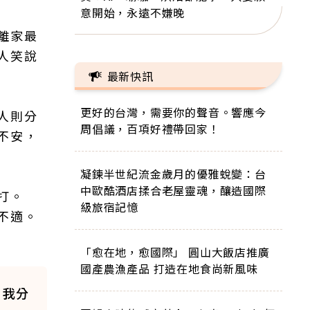
意開始，永遠不嫌晚
離家最
人笑說
最新快訊
更好的台灣，需要你的聲音。響應今
人則分
周倡議，百項好禮帶回家！
不安，
凝鍊半世紀流金歲月的優雅蛻變：台
中歐酷酒店揉合老屋靈魂，釀造國際
打。
級旅宿記憶
不適。
「愈在地，愈國際」 圓山大飯店推廣
國產農漁產品 打造在地食尚新風味
，我分