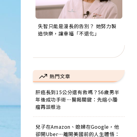
失智只能是漫長的告別？ 她努力製
來自剛果的巧克力神父 為台灣奉獻
63歲卸矽谷副總、搬回台灣找快
104歲打破金氏世界紀錄 成為全球
事業巔峰他選擇追夢…黑手阿伯拉
造快樂，讓幸福「不退化」
36年 「台灣是我的家，我連作夢都
樂！「蛋黃哥小丑」走進安養院，
最年長羽球選手，分享長壽的秘密
小提琴還登上小巨蛋！連CNN都大
講台語！」
逗樂上萬爺奶：退休後才開始真正
原來是「這個」
讚！
的人生
熱門文章
肝癌長到15公分還有救嗎？56歲男半
年後成功手術…醫揭關鍵：先縮小腫
瘤再談根治
兒子在Amazon、媳婦在Google，他
卻開Uber…離開美國前的人生體悟：