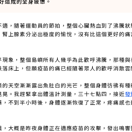
好造成的全身疲憊。
不適，隨著運動員的節拍，整個心臟熱血到了沸騰狀
，腎上腺素分泌出極度的愉悅，沒有比這個更好的痛
平現象，整個島嶼所有人幾乎為此歡呼沸騰，那種與
跌落床上，但願疫苗的痛已經隨著眾人的歡呼消散雲
頭的天空漸漸露出魚肚白的光芒，整個身體彷彿有種
晃晃。我趕緊拿出體溫計測量，三十七點四，接近
發
藥，不到半小時後，身體逐漸恢復了正常，疼痛感也
餓，大概是昨夜身體正在適應疫苗的攻擊，發出鳴響