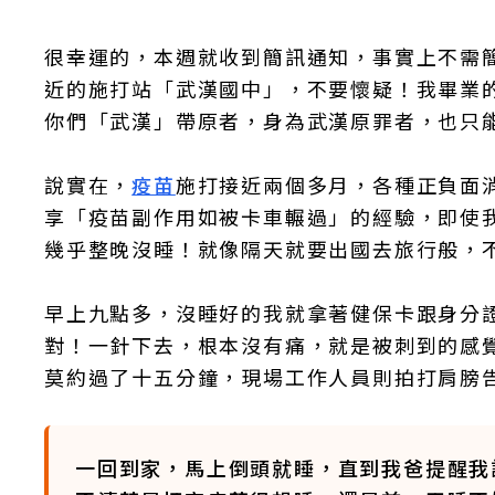
很幸運的，本週就收到簡訊通知，事實上不需
近的施打站「武漢國中」，不要懷疑！我畢業
你們「武漢」帶原者，身為武漢原罪者，也只
說實在，
疫苗
施打接近兩個多月，各種正負面
享「疫苗副作用如被卡車輾過」的經驗，即使
幾乎整晚沒睡！就像隔天就要出國去旅行般，
早上九點多，沒睡好的我就拿著健保卡跟身分
對！一針下去，根本沒有痛，就是被刺到的感
莫約過了十五分鐘，現場工作人員則拍打肩膀
一回到家，馬上倒頭就睡，直到我爸提醒我