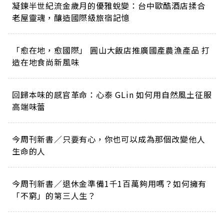
凝鍊半世紀流金歲月的優雅蛻變：台中歐酷酒店揉合
老屋靈魂，釀造國際級旅宿記憶
「愈在地，愈國際」 圓山大飯店推廣國產農漁產品 打
造在地食尚新風味
回歸本味的感官革命：心泰 GLin 如何用自然風土征服
高端味蕾
今周刊新書／只要有心，你也可以成為那個改變他人
生命的人
今周刊新書／退休金準備1千1百萬夠用嗎？如何擁有
「不窮」的第三人生？