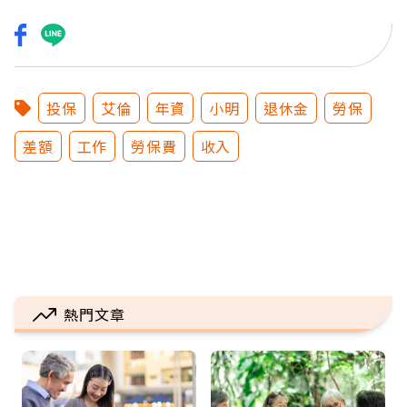
投保
艾倫
年資
小明
退休金
勞保
差額
工作
勞保費
收入
熱門文章