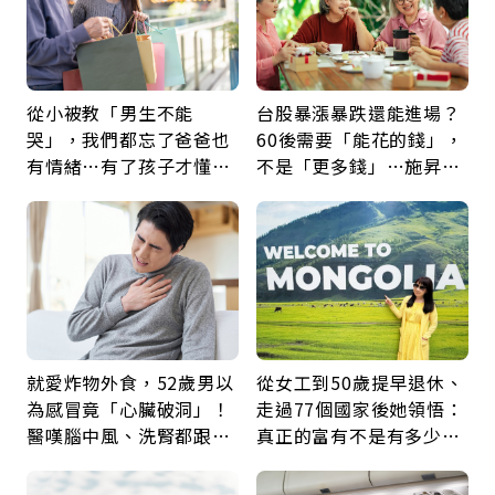
從小被教「男生不能
台股暴漲暴跌還能進場？
哭」，我們都忘了爸爸也
60後需要「能花的錢」，
有情緒…有了孩子才懂：
不是「更多錢」…施昇
父親節最珍貴禮物是一句
輝：退休族最適合這種股
久違的關心
票
就愛炸物外食，52歲男以
從女工到50歲提早退休、
為感冒竟「心臟破洞」！
走過77個國家後她領悟：
醫嘆腦中風、洗腎都跟它
真正的富有不是有多少
有關：4警訊是心臟在呼
錢，而是擁有選擇人生的
救
自由