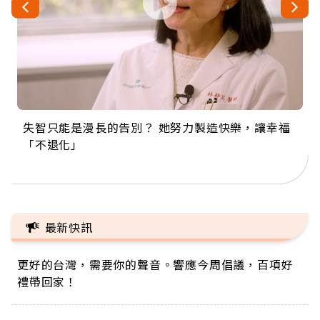
失智只能是漫長的告別？ 她努力製造快樂，讓幸福
來自剛果的巧克力神父 為台灣奉獻36年 「台灣是我
63歲卸矽谷副總、搬回台灣找快樂！「蛋黃哥小
104歲打破金氏世界紀錄 成為全球最年長羽球選
事業巔峰他選擇追夢…黑手阿伯拉小提琴還登上小
「不退化」
的家，我連作夢都講台語！」
丑」走進安養院，逗樂上萬爺奶：退休後才開始真
手，分享長壽的秘密原來是「這個」
巨蛋！連CNN都大讚！
正的人生
最新快訊
更好的台灣，需要你的聲音。響應今周倡議，百項好
禮帶回家！