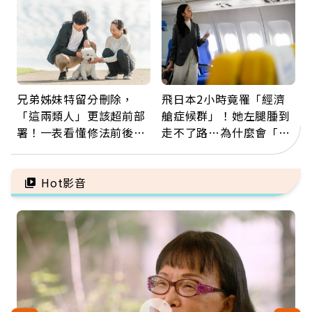
兄弟姊妹特留分刪除，
飛日本2小時竟罹「經濟
「這兩類人」更該超前部
艙症候群」！她左腿腫到
署！一表看懂修法前後差
走不了路…為什麼會「靜
異：沒留遺囑手足反而分
脈血栓」？醫示警7種人
更多
注意
Hot影音