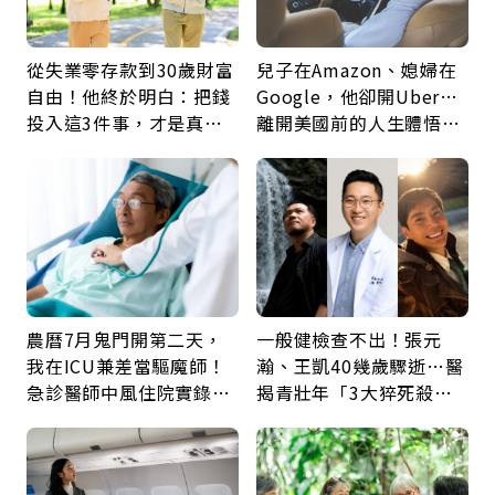
從失業零存款到30歲財富
兒子在Amazon、媳婦在
自由！他終於明白：把錢
Google，他卻開Uber…
投入這3件事，才是真正
離開美國前的人生體悟：
留給未來的自己
好的壞的都不會永遠
農曆7月鬼門開第二天，
一般健檢查不出！張元
我在ICU兼差當驅魔師！
瀚、王凱40幾歲驟逝…醫
急診醫師中風住院實錄：
揭青壯年「3大猝死殺
那些怪物原來叫譫妄
手」：靠2檢查揪出9成地
雷