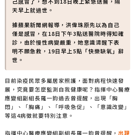
己感冒了，想不到18日晚上緊急送醫，隔
天早上就過世。
據蘋果新聞網報導，洪偉珠原先以為自己
僅是感冒，在18日下午3點送醫院時得知確
診，由於慢性病變嚴重，她意識清醒下表
明不願急救，19日早上5點「快樂缺氧」辭
世。
目前染疫民眾多屬居家照護，面對病程快速發
展，究竟要怎麼監測自我健康呢？指揮中心醫療
應變組副組長羅一鈞過去曾提醒，出現「胸
悶」、「胸痛」、「呼吸急促」、「意識改變」
等這4病徵就要特別注意。
指揮中心醫療應變組副組長羅一鈞曾提醒，
出現