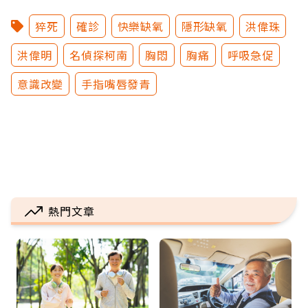
猝死
確診
快樂缺氧
隱形缺氧
洪偉珠
洪偉明
名偵探柯南
胸悶
胸痛
呼吸急促
意識改變
手指嘴唇發青
熱門文章