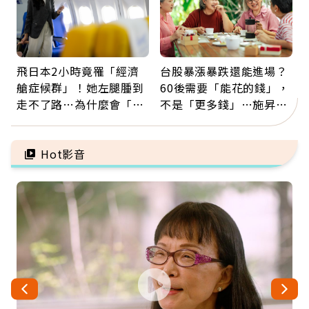
飛日本2小時竟罹「經濟
台股暴漲暴跌還能進場？
艙症候群」！她左腿腫到
60後需要「能花的錢」，
走不了路…為什麼會「靜
不是「更多錢」…施昇
脈血栓」？醫示警7種人
輝：退休族最適合這種股
注意
票
Hot影音