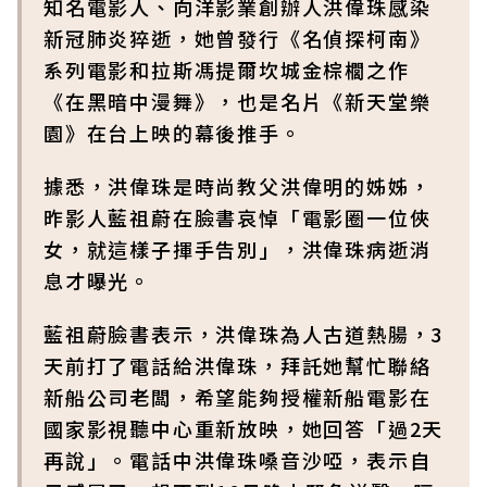
知名電影人、向洋影業創辦人洪偉珠感染
新冠肺炎猝逝，她曾發行《名偵探柯南》
系列電影和拉斯馮提爾坎城金棕櫚之作
《在黑暗中漫舞》，也是名片《新天堂樂
園》在台上映的幕後推手。
據悉，洪偉珠是時尚教父洪偉明的姊姊，
昨影人藍祖蔚在臉書哀悼「電影圈一位俠
女，就這樣子揮手告別」，洪偉珠病逝消
息才曝光。
藍祖蔚臉書表示，洪偉珠為人古道熱腸，3
天前打了電話給洪偉珠，拜託她幫忙聯絡
新船公司老闆，希望能夠授權新船電影在
國家影視聽中心重新放映，她回答「過2天
再說」。電話中洪偉珠嗓音沙啞，表示自