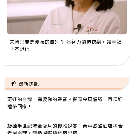
失智只能是漫長的告別？ 她努力製造快樂，讓幸福
來自剛果的巧克力神父 為台灣奉獻36年 「台灣是我
63歲卸矽谷副總、搬回台灣找快樂！「蛋黃哥小
104歲打破金氏世界紀錄 成為全球最年長羽球選
事業巔峰他選擇追夢…黑手阿伯拉小提琴還登上小
「不退化」
的家，我連作夢都講台語！」
丑」走進安養院，逗樂上萬爺奶：退休後才開始真
手，分享長壽的秘密原來是「這個」
巨蛋！連CNN都大讚！
正的人生
最新快訊
更好的台灣，需要你的聲音。響應今周倡議，百項好
禮帶回家！
凝鍊半世紀流金歲月的優雅蛻變：台中歐酷酒店揉合
老屋靈魂，釀造國際級旅宿記憶