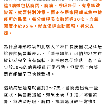
這4病徵包括胸悶、胸痛、呼吸急促、有意識改
變等，就要特別注意。而正在居家隔離或集中檢
疫所的民眾，每分鐘呼吸次數超過30次、血氧
濃度小於95%，就宜儘速主動回報，尋求支
援。
為什麼隱形缺氧如此駭人？林口長庚醫院兒科急
診醫師吳昌騰表示，「隱形缺氧」可怕的地方在
於初期完全沒有異狀、無呼吸急促症狀，甚至有
少於50%的病患還能正常行動，但實際上內部
器官組織早已快速受損。
這類病患通常就醫前2～7天，會開始出現一些
症狀，吳昌騰提醒，如果出現「手指／嘴唇發
青、無法深呼吸、胸悶、換氣速度較平常快3