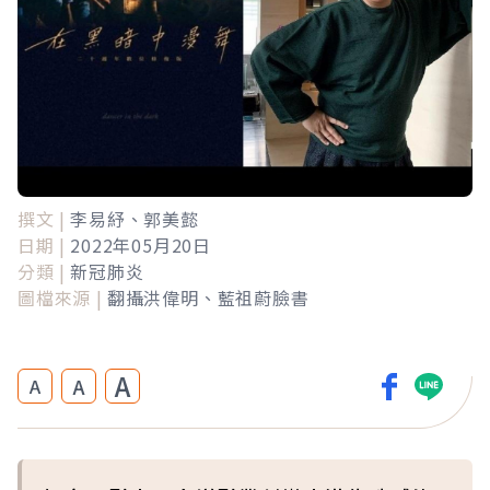
撰文 |
李易紓、郭美懿
日期 |
2022年05月20日
分類 |
新冠肺炎
圖檔來源 |
翻攝洪偉明、藍祖蔚臉書
A
A
A