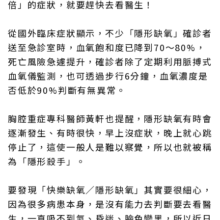
倍」的症狀，就要趕快去看醫生！
從國外臨床症狀顯示，不少「隱形缺氧」確診者
送至急診室時，血氧飽和度已降到70～80%，
死亡風險急遽提升，確診者除了定期利用脈搏式
血氧儀監測，也可透過步行6分鐘，血氧濃度是
否低於90%判斷有無異常。
胸腔重症專科醫師黃軒也提醒，隱形缺氧有時會
逐漸發生、有時很快，早上沒症狀，晚上就心跳
停止了，這使一般人是難以察覺，所以也就被稱
為「隱形殺手」。
要發現「快樂缺氧／隱形缺氧」其實要很細心，
因為很多病患本身，是沒有能力去判斷要去看醫
生，一直吸不到氣、昏迷、臉色變黑，所以近日