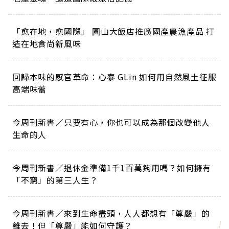
「愈在地，愈國際」 圓山大飯店推廣國產農漁產品 打
造在地食尚新風味
回歸本味的感官革命：心泰 GLin 如何用自然風土征服
高端味蕾
今周刊新書／只要有心，你也可以成為那個改變他人
生命的人
今周刊新書／退休金準備1千1百萬夠用嗎？如何擁有
「不窮」的第三人生？
今周刊新書／來到生命盡頭，人人都想有「尊嚴」的
離去！但「尊嚴」能如何守護？