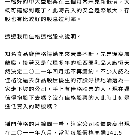
一檔好的中大型股票在三個月內未見新低價，大
概可確認到底了。此時買入的安全邊際最大，存
股也有比較好的股息殖利率。
這邊我用佳格這檔股來說明。
知名食品廠佳格這幾年來衰事不斷，先是爆高層
離職，接著又是代理多年的紐西蘭乳品大廠恆天
然決定二○二一年四月起不再續約。不少人認為
佳格從過去食品股績優生的存股好標地淪落為一
家走下坡的公司，手上有佳格股票的人，現在還
值得抱股下去嗎？沒有佳格股票的人此時此刻是
逢低買入的時機嗎？
攤開佳格的月線圖一看，這家公司股價最高出現
在二○一一年八月，當時每股價格高達141.5