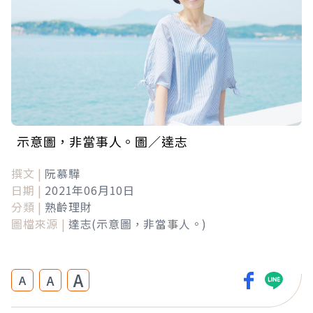
示意圖，非當事人。圖／達志
撰文 |
阮慕驊
日期 |
2021年06月10日
分類 |
熟齡理財
圖檔來源 |
達志(示意圖，非當事人。)
A
A
A