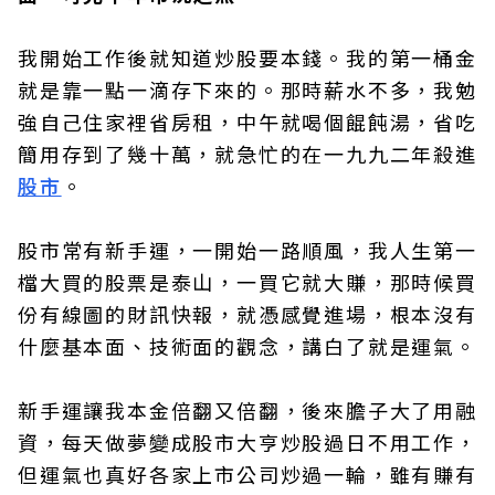
我開始工作後就知道炒股要本錢。我的第一桶金
就是靠一點一滴存下來的。那時薪水不多，我勉
強自己住家裡省房租，中午就喝個餛飩湯，省吃
簡用存到了幾十萬，就急忙的在一九九二年殺進
股市
。
股市常有新手運，一開始一路順風，我人生第一
檔大買的股票是泰山，一買它就大賺，那時候買
份有線圖的財訊快報，就憑感覺進場，根本沒有
什麼基本面、技術面的觀念，講白了就是運氣。
新手運讓我本金倍翻又倍翻，後來膽子大了用融
資，每天做夢變成股市大亨炒股過日不用工作，
但運氣也真好各家上市公司炒過一輪，雖有賺有