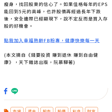
瘦身，找回股東的信心了。如果佳格每年的EPS
能回到5元的高峰，也許股價再經過長年下跌
後，安全邊際已經顯現下，說不定反而是買入存
股的好機會。
點我加入幸福熟齡FB粉專，健康快樂每一天
(本文摘自《錢要投資 賺到退休 賺到自由健
康》，天下雜誌出版，阮慕驊著)
市場
資金
股市
股價
利息
財富