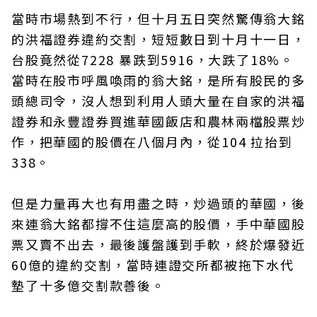
當時市場熱到不行，但十月五日突然驚傳翁大銘
的洪福證券違約交割，短短數日到十月十一日，
台股竟然從7228 暴跌到5916，大跌了18%。
當時在股市呼風喚雨的翁大銘，是所有股民的多
頭總司令，沒人想到利用人頭大量在自家的洪福
證券和永豐證券買進華國飯店和農林兩檔股票炒
作，把華國的股價在八個月內，從104 拉抬到
338。
但是力量再大也有用盡之時，炒過頭的華國，後
來連翁大銘都撐不住這麼高的股價，手中華國股
票又賣不出去，最後護盤護到手軟，終於爆發近
60億的違約交割，當時連證交所都被拖下水代
墊了十多億交割款善後。