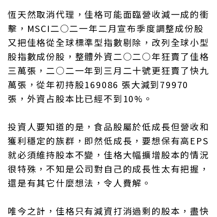
恆天然取消代理，佳格可能面臨營收減一成的衝
擊，MSCI二○二一年二月宣布季度調整成份股
又把佳格從全球標準型指數剔除，改列全球小型
股指數成份股，整體外資二○二○年狂賣了佳格
三萬張，二○二一年到三月二十號更狂賣了快九
萬張，從年初持股169086 張大減到79970
張，外資占股本比已經不到10%。
投資人要知道的是，食品股屬於低成長但營收和
獲利穩定的族群，即然低成長，要想保有高EPS
就必須維持股本不變，佳格大幅擴增股本的情況
很特殊，不知是公司對自己的成長性太有把握，
還是有其它什麼想法，令人費解。
唯今之計，佳格只有減資打消過剩的股本，盡快