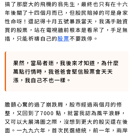
搞了那麼大的飛機的翁先生，最終也只有在十六
年後關了十四個月而已，但股民賠掉的可是身家
性命呀！還記得十月五號暴跌當天，我滿手融資
買的股票，站在電視牆前根本是看呆了，手足無
措，只能祈禱自己的
股票
不要跌停。
果然，當局者迷，我後來才知道，為什麼
萬點行情時，我爸爸會堅信股票會天天
漲，我自己不也一樣。
膽顫心驚的過了崩跌周，股市經過兩個月的修
整，又回到了7000 點，就當我認為風平浪靜，
又可以大展鴻圖之際，沒想到更大的股災還在後
面。一九九六年，首次民選總統，前一年，兩岸