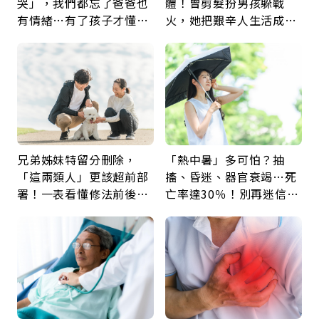
哭」，我們都忘了爸爸也
體！曾剪髮扮男孩躲戰
有情緒…有了孩子才懂：
火，她把艱辛人生活成風
父親節最珍貴禮物是一句
景：生命價值在於成為祝
久違的關心
福
兄弟姊妹特留分刪除，
「熱中暑」多可怕？抽
「這兩類人」更該超前部
搐、昏迷、器官衰竭…死
署！一表看懂修法前後差
亡率達30％！別再迷信
異：沒留遺囑手足反而分
「擦酒精、吃退燒藥」，
更多
5招才能真救命
下一則 ＋
投資也要「斷捨離」！ 阮慕驊人
生體悟：做對賺錢2策略，賺到
退休、賺到自由健康