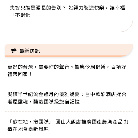
失智只能是漫長的告別？ 她努力製造快樂，讓幸福
來自剛果的巧克力神父 為台灣奉獻36年 「台灣是我
63歲卸矽谷副總、搬回台灣找快樂！「蛋黃哥小
104歲打破金氏世界紀錄 成為全球最年長羽球選
事業巔峰他選擇追夢…黑手阿伯拉小提琴還登上小
「不退化」
的家，我連作夢都講台語！」
丑」走進安養院，逗樂上萬爺奶：退休後才開始真
手，分享長壽的秘密原來是「這個」
巨蛋！連CNN都大讚！
正的人生
最新快訊
更好的台灣，需要你的聲音。響應今周倡議，百項好
禮帶回家！
凝鍊半世紀流金歲月的優雅蛻變：台中歐酷酒店揉合
老屋靈魂，釀造國際級旅宿記憶
「愈在地，愈國際」 圓山大飯店推廣國產農漁產品 打
造在地食尚新風味