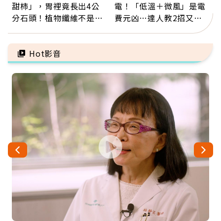
甜柿」，胃裡竟長出4公
電！「低溫＋微風」是電
分石頭！植物纖維不是吃
費元凶…達人教2招又涼
越多越好，這些水果都上
又省電
榜
Hot影音