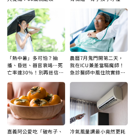
新就業還有隱藏版退休金
父親節最珍貴禮物是一句
久違的關心
「熱中暑」多可怕？抽
農曆7月鬼門開第二天，
搐、昏迷、器官衰竭…死
我在ICU兼差當驅魔師！
亡率達30％！別再迷信
急診醫師中風住院實錄：
「擦酒精、吃退燒藥」，
那些怪物原來叫譫妄
5招才能真救命
嘉義阿公愛吃「破布子、
冷氣風量調最小竟然更耗