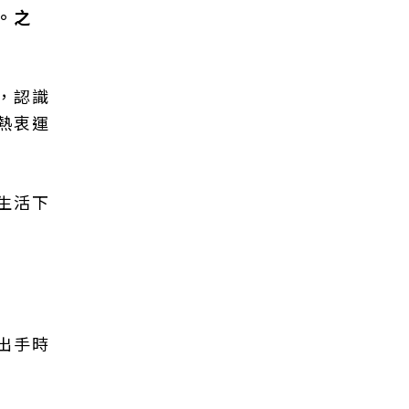
。之
，認識
熱衷運
生活下
出手時