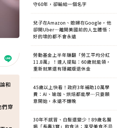
守60年，卻輸給一個名字
兒子在Amazon、媳婦在Google，他
卻開Uber…離開美國前的人生體悟：
好的壞的都不會永遠
勞動基金上半年賺翻「勞工平均分紅
11.8萬」！達人提點：60歲就能領，
重新就業還有隱藏版退休金
論和
45歲以上快看！政府3年補助10萬學
費：AI、瑜珈、烘焙都能學…只要願
意開始，永遠不嫌晚
他們穿
30年不感冒、白髮還變少！89歲名醫
揭「長壽3寶」飲食法：享受美食不忌