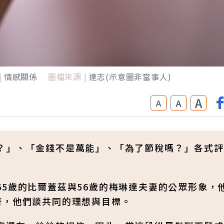
|
情感關係
圖檔來源 |
達志(示意圖非當事人)
A
A
A
？」、「金錢不是萬能」、「為了節稅嗎？」各式評
5歲的比爾蓋茲與56歲的梅琳達夫妻的公眾形象，
著，他們談共同的理想與目標。