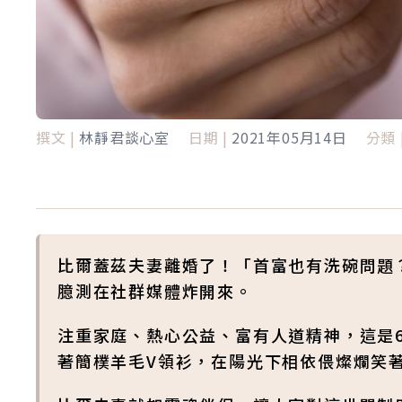
撰文 |
林靜君談心室
日期 |
2021年05月14日
分類 
比爾蓋茲夫妻離婚了！「首富也有洗碗問題
臆測在社群媒體炸開來。
注重家庭、熱心公益、富有人道精神，這是6
著簡樸羊毛V領衫，在陽光下相依偎燦爛笑