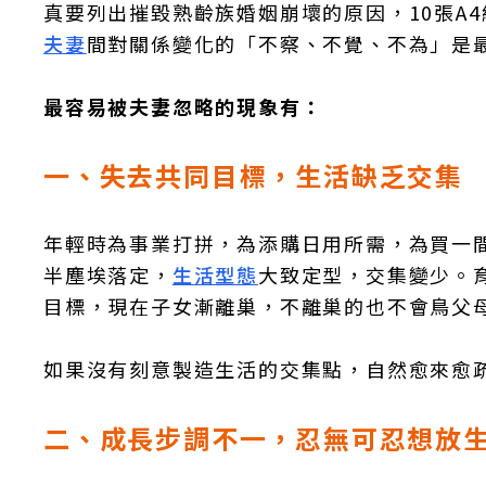
真要列出摧毀熟齡族婚姻崩壞的原因，10張A
夫妻
間對關係變化的「不察、不覺、不為」是
最容易被夫妻忽略的現象有：
一、失去共同目標，生活缺乏交集
年輕時為事業打拼，為添購日用所需，為買一
半塵埃落定，
生活型態
大致定型，交集變少。
目標，現在子女漸離巢，不離巢的也不會鳥父
如果沒有刻意製造生活的交集點，自然愈來愈
二、成長步調不一，忍無可忍想放