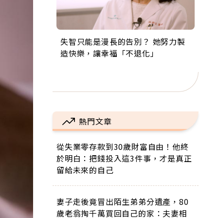
失智只能是漫長的告別？ 她努力製
來自剛果的巧克力神父 為台灣奉獻
63歲卸矽谷副總、搬回台灣找快
104歲打破金氏世界紀錄 成為全球
事業巔峰他選擇追夢…黑手阿伯拉
造快樂，讓幸福「不退化」
36年 「台灣是我的家，我連作夢都
樂！「蛋黃哥小丑」走進安養院，
最年長羽球選手，分享長壽的秘密
小提琴還登上小巨蛋！連CNN都大
講台語！」
逗樂上萬爺奶：退休後才開始真正
原來是「這個」
讚！
的人生
熱門文章
從失業零存款到30歲財富自由！他終
於明白：把錢投入這3件事，才是真正
留給未來的自己
妻子走後竟冒出陌生弟弟分遺產，80
歲老翁掏千萬買回自己的家：夫妻相