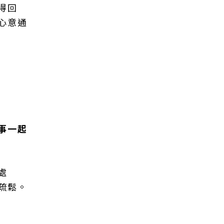
得回
心意通
事一起
處
疏鬆。