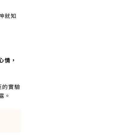
神就知
心情，
距的實驗
露。
。