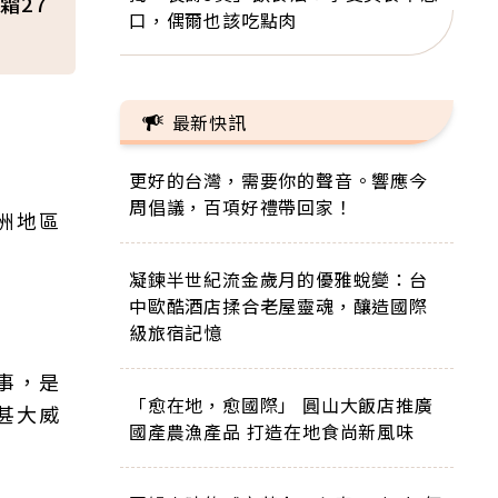
霜27
口，偶爾也該吃點肉
最新快訊
更好的台灣，需要你的聲音。響應今
周倡議，百項好禮帶回家！
洲地區
凝鍊半世紀流金歲月的優雅蛻變：台
中歐酷酒店揉合老屋靈魂，釀造國際
級旅宿記憶
事，是
「愈在地，愈國際」 圓山大飯店推廣
甚大威
國產農漁產品 打造在地食尚新風味