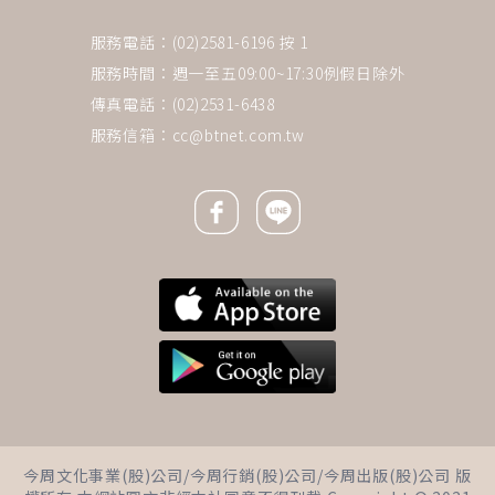
服務電話：(02)2581-6196 按 1
服務時間：週一至五09:00~17:30例假日除外
傳真電話：(02)2531-6438
服務信箱：
cc@btnet.com.tw
Facebook icon
Line icon
下一則 ＋
退化性膝關節炎，走路變得吃
今周文化事業(股)公司/今周行銷(股)公司/今周出版(股)公司 版
力、膝蓋不舒服疼痛！6招改善