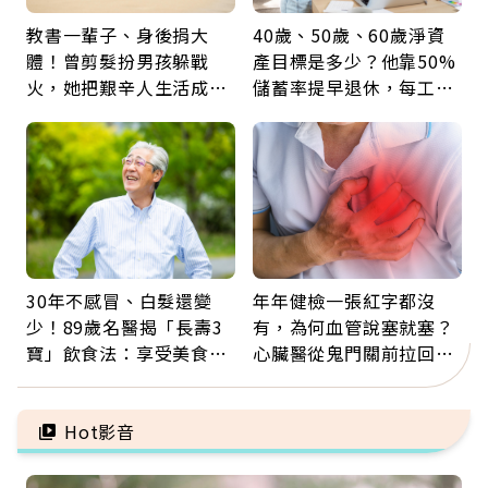
教書一輩子、身後捐大
40歲、50歲、60歲淨資
體！曾剪髮扮男孩躲戰
產目標是多少？他靠50%
火，她把艱辛人生活成風
儲蓄率提早退休，每工作
景：生命價值在於成為祝
1年買下1年自由
福
30年不感冒、白髮還變
年年健檢一張紅字都沒
少！89歲名醫揭「長壽3
有，為何血管說塞就塞？
寶」飲食法：享受美食不
心臟醫從鬼門關前拉回病
忌口，偶爾也該吃點肉
人：會不會心梗要看對數
字
Hot影音