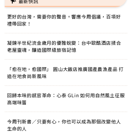
最新快訊
更好的台灣，需要你的聲音。響應今周倡議，百項好
禮帶回家！
凝鍊半世紀流金歲月的優雅蛻變：台中歐酷酒店揉合
老屋靈魂，釀造國際級旅宿記憶
「愈在地，愈國際」 圓山大飯店推廣國產農漁產品 打
造在地食尚新風味
回歸本味的感官革命：心泰 GLin 如何用自然風土征服
高端味蕾
今周刊新書／只要有心，你也可以成為那個改變他人
生命的人