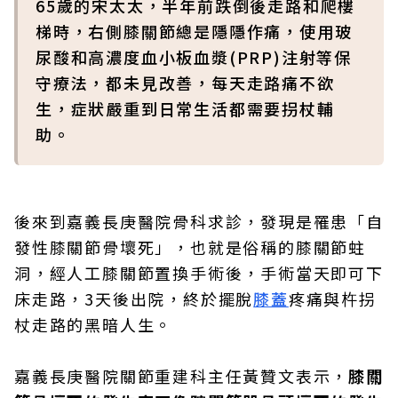
65歲的宋太太，半年前跌倒後走路和爬樓
梯時，右側膝關節總是隱隱作痛，使用玻
尿酸和高濃度血小板血漿(PRP)注射等保
守療法，都未見改善，每天走路痛不欲
生，症狀嚴重到日常生活都需要拐杖輔
助。
後來到嘉義長庚醫院骨科求診，發現是罹患「自
發性膝關節骨壞死」，也就是俗稱的膝關節蛀
洞，經人工膝關節置換手術後，手術當天即可下
床走路，3天後出院，終於擺脫
膝蓋
疼痛與杵拐
杖走路的黑暗人生。
嘉義長庚醫院關節重建科主任黃贊文表示，
膝關