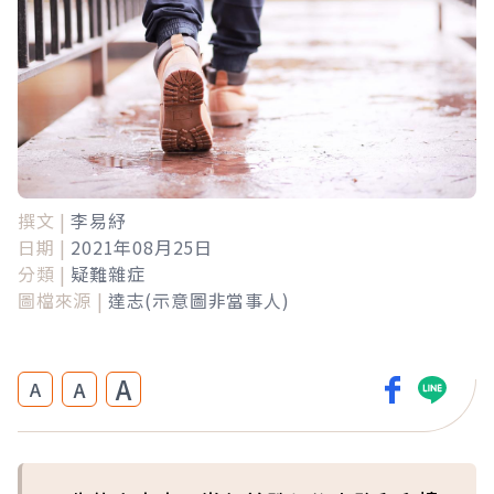
撰文 |
李易紓
日期 |
2021年08月25日
分類 |
疑難雜症
圖檔來源 |
達志(示意圖非當事人)
A
A
A