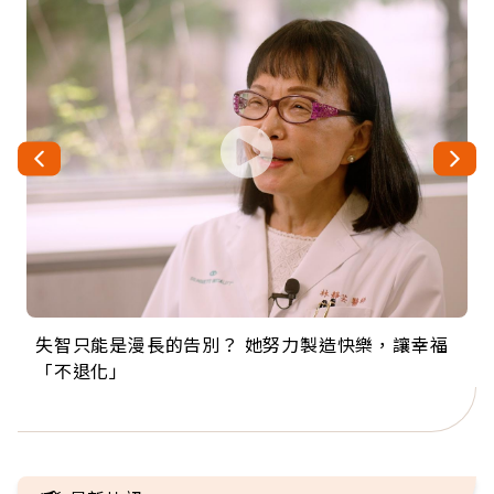
失智只能是漫長的告別？ 她努力製造快樂，讓幸福
來自剛果的巧克力神父 為台灣奉獻36年 「台灣是我
63歲卸矽谷副總、搬回台灣找快樂！「蛋黃哥小
104歲打破金氏世界紀錄 成為全球最年長羽球選
事業巔峰他選擇追夢…黑手阿伯拉小提琴還登上小
「不退化」
的家，我連作夢都講台語！」
丑」走進安養院，逗樂上萬爺奶：退休後才開始真
手，分享長壽的秘密原來是「這個」
巨蛋！連CNN都大讚！
正的人生