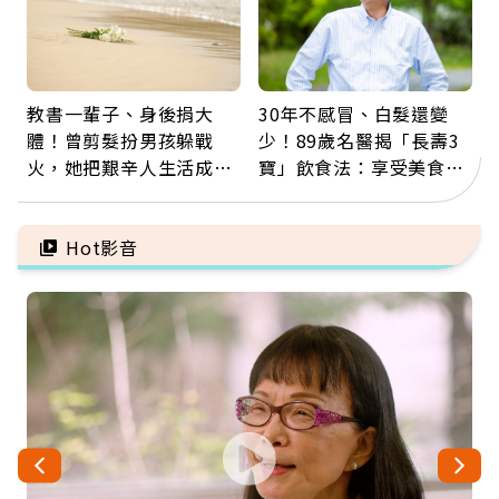
教書一輩子、身後捐大
30年不感冒、白髮還變
體！曾剪髮扮男孩躲戰
少！89歲名醫揭「長壽3
火，她把艱辛人生活成風
寶」飲食法：享受美食不
景：生命價值在於成為祝
忌口，偶爾也該吃點肉
福
Hot影音