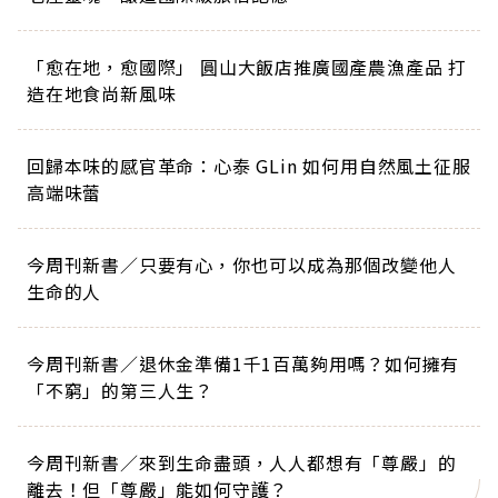
「愈在地，愈國際」 圓山大飯店推廣國產農漁產品 打
造在地食尚新風味
回歸本味的感官革命：心泰 GLin 如何用自然風土征服
高端味蕾
今周刊新書／只要有心，你也可以成為那個改變他人
生命的人
今周刊新書／退休金準備1千1百萬夠用嗎？如何擁有
「不窮」的第三人生？
今周刊新書／來到生命盡頭，人人都想有「尊嚴」的
離去！但「尊嚴」能如何守護？