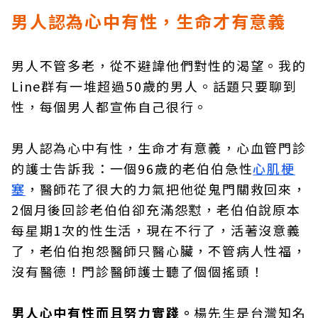
男人認為心中有性，生命才有意義
男人不管多老，從不避諱他們對性的渴望。我的
Line群有一堆超過50歲的男人。話題只要聊到
性，每個男人都宣佈自己很行。
男人認為心中有性，生命才有意義，心血管門診
的護士告訴我：一個96歲的老伯伯急性
心肌梗
塞
，醫師花了很大的力氣把他從鬼門關救回來，
2個月後回診老伯伯卻充滿怨懟，老伯伯說原本
每星期1次的性生活，現在不行了，活著沒意義
了，老伯伯抱怨醫師只醫心臟，不管病人性福，
沒有醫德！門診醫師護士聽了個個搖頭！
男人心中有性而且努力實踐。
楊先生是台灣知名