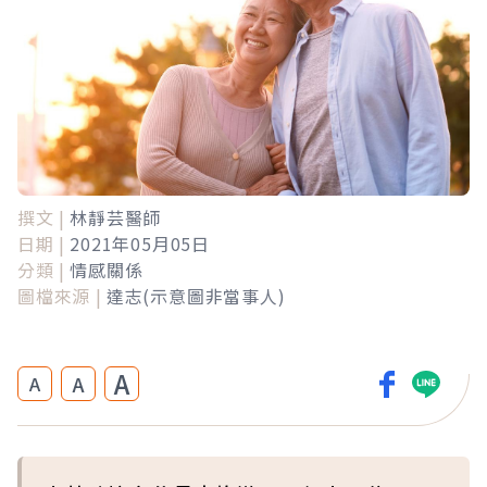
撰文 |
林靜芸醫師
日期 |
2021年05月05日
分類 |
情感關係
圖檔來源 |
達志(示意圖非當事人)
A
A
A