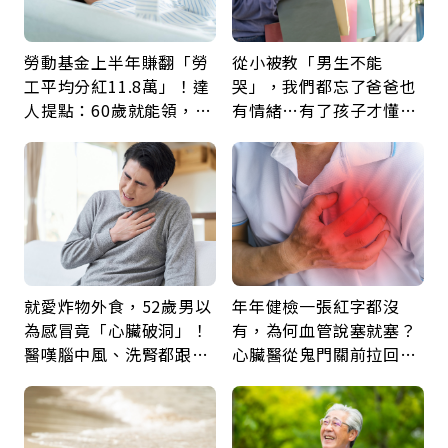
勞動基金上半年賺翻「勞
從小被教「男生不能
工平均分紅11.8萬」！達
哭」，我們都忘了爸爸也
人提點：60歲就能領，重
有情緒…有了孩子才懂：
新就業還有隱藏版退休金
父親節最珍貴禮物是一句
久違的關心
就愛炸物外食，52歲男以
年年健檢一張紅字都沒
為感冒竟「心臟破洞」！
有，為何血管說塞就塞？
醫嘆腦中風、洗腎都跟它
心臟醫從鬼門關前拉回病
有關：4警訊是心臟在呼
人：會不會心梗要看對數
救
字