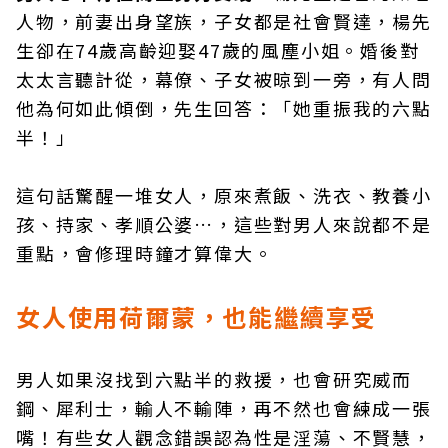
人物，前妻出身望族，子女都是社會賢達，楊先
生卻在74歲高齡迎娶47歲的風塵小姐。婚後對
太太言聽計從，幕僚、子女被晾到一旁，有人問
他為何如此傾倒，先生回答：「她重振我的六點
半！」
這句話驚醒一堆女人，原來煮飯、洗衣、教養小
孩、持家、孝順公婆…，這些對男人來說都不是
重點，會修理時鐘才算偉大。
女人使用荷爾蒙，也能繼續享受
男人如果沒找到六點半的救援，也會研究威而
鋼、犀利士，輸人不輸陣，再不然也會練成一張
嘴！有些女人觀念錯誤認為性是淫蕩、不賢慧，