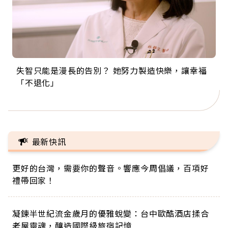
失智只能是漫長的告別？ 她努力製造快樂，讓幸福
來自剛果的巧克力神父 為台灣奉獻36年 「台灣是我
63歲卸矽谷副總、搬回台灣找快樂！「蛋黃哥小
104歲打破金氏世界紀錄 成為全球最年長羽球選
事業巔峰他選擇追夢…黑手阿伯拉小提琴還登上小
「不退化」
的家，我連作夢都講台語！」
丑」走進安養院，逗樂上萬爺奶：退休後才開始真
手，分享長壽的秘密原來是「這個」
巨蛋！連CNN都大讚！
正的人生
最新快訊
更好的台灣，需要你的聲音。響應今周倡議，百項好
禮帶回家！
凝鍊半世紀流金歲月的優雅蛻變：台中歐酷酒店揉合
老屋靈魂，釀造國際級旅宿記憶