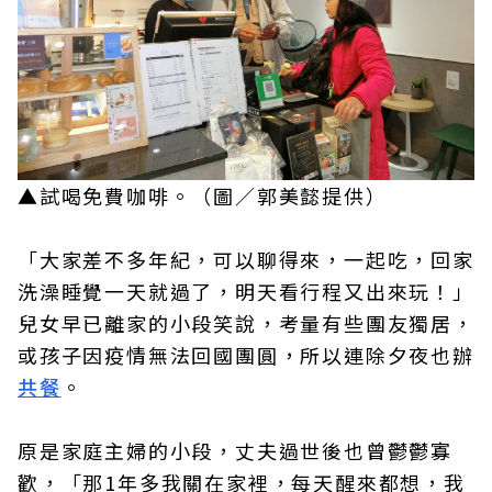
▲試喝免費咖啡。（圖／郭美懿提供）
「大家差不多年紀，可以聊得來，一起吃，回家
洗澡睡覺一天就過了，明天看行程又出來玩！」
兒女早已離家的小段笑說，考量有些團友獨居，
或孩子因疫情無法回國團圓，所以連除夕夜也辦
共餐
。
原是家庭主婦的小段，丈夫過世後也曾鬱鬱寡
歡，「那1年多我關在家裡，每天醒來都想，我