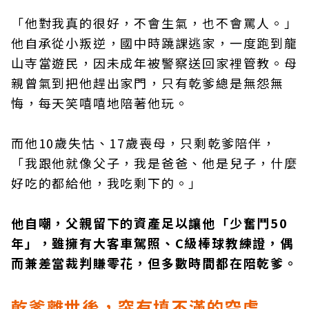
「他對我真的很好，不會生氣，也不會罵人。」
他自承從小叛逆，國中時蹺課逃家，一度跑到龍
山寺當遊民，因未成年被警察送回家裡管教。母
親曾氣到把他趕出家門，只有乾爹總是無怨無
悔，每天笑嘻嘻地陪著他玩。
而他10歲失怙、17歲喪母，只剩乾爹陪伴，
「我跟他就像父子，我是爸爸、他是兒子，什麼
好吃的都給他，我吃剩下的。」
他自嘲，父親留下的資產足以讓他「少奮鬥50
年」，雖擁有大客車駕照、C級棒球教練證，偶
而兼差當裁判賺零花，但多數時間都在陪乾爹。
乾爹離世後，突有填不滿的空虛