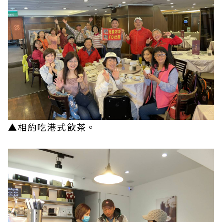
▲相約吃港式飲茶。