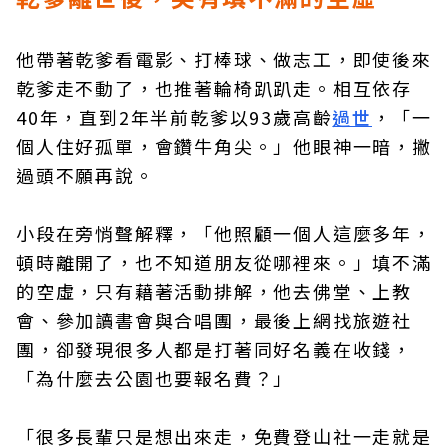
他帶著乾爹看電影、打棒球、做志工，即使後來
乾爹走不動了，也推著輪椅趴趴走。相互依存
40年，直到2年半前乾爹以93歲高齡
過世
，「一
個人住好孤單，會鑽牛角尖。」他眼神一暗，撇
過頭不願再說。
小段在旁悄聲解釋，「他照顧一個人這麼多年，
頓時離開了，也不知道朋友從哪裡來。」填不滿
的空虛，只有藉著活動排解，他去佛堂、上教
會、參加讀書會與合唱團，最後上網找旅遊社
團，卻發現很多人都是打著同好名義在收錢，
「為什麼去公園也要報名費？」
「很多長輩只是想出來走，免費登山社一走就是