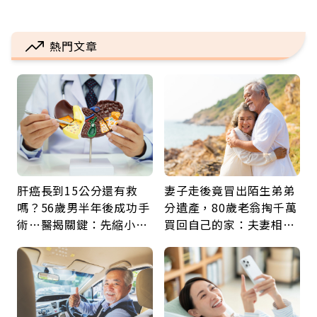
熱門文章
肝癌長到15公分還有救
妻子走後竟冒出陌生弟弟
嗎？56歲男半年後成功手
分遺產，80歲老翁掏千萬
術…醫揭關鍵：先縮小腫
買回自己的家：夫妻相守
瘤再談根治
60年，卻輸給一個名字