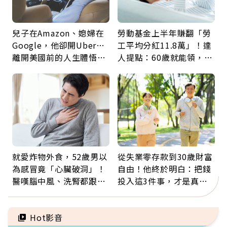
兒子在Amazon、媳婦在
勞動基金上半年賺翻「勞
Google，他卻開Uber…
工平均分紅11.8萬」！達
離開美國前的人生體悟：
人提點：60歲就能領，重
好的壞的都不會永遠
新就業還有隱藏版退休金
就愛炸物外食，52歲男以
從失業零存款到30歲財富
為感冒竟「心臟破洞」！
自由！他終於明白：把錢
醫嘆腦中風、洗腎都跟它
投入這3件事，才是真正
有關：4警訊是心臟在呼
留給未來的自己
救
Hot影音