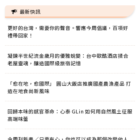
最新快訊
更好的台灣，需要你的聲音。響應今周倡議，百項好
禮帶回家！
凝鍊半世紀流金歲月的優雅蛻變：台中歐酷酒店揉合
老屋靈魂，釀造國際級旅宿記憶
「愈在地，愈國際」 圓山大飯店推廣國產農漁產品 打
造在地食尚新風味
回歸本味的感官革命：心泰 GLin 如何用自然風土征服
高端味蕾
今周刊新書／只要有心，你也可以成為那個改變他人