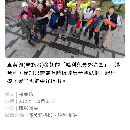
▲黃興(舉旗者)發起的「哈利免費郊遊團」不涉
營利，參加只需要準時抵達集合地就能一起出
遊，累了也能中途退出。
撰文 |
郭美懿
日期 |
2022年10月02日
分類 |
精彩圓夢
圖檔來源 |
郭美懿攝影、哈利提供