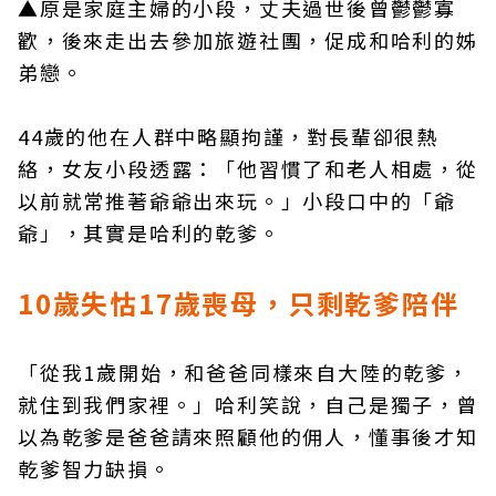
▲原是家庭主婦的小段，丈夫過世後曾鬱鬱寡
歡，後來走出去參加旅遊社團，促成和哈利的姊
弟戀。
44歲的他在人群中略顯拘謹，對長輩卻很熱
絡，女友小段透露：「他習慣了和老人相處，從
以前就常推著爺爺出來玩。」小段口中的「爺
爺」，其實是哈利的乾爹。
10歲失怙17歲喪母，只剩乾爹陪伴
「從我1歲開始，和爸爸同樣來自大陸的乾爹，
就住到我們家裡。」哈利笑說，自己是獨子，曾
以為乾爹是爸爸請來照顧他的佣人，懂事後才知
乾爹智力缺損。