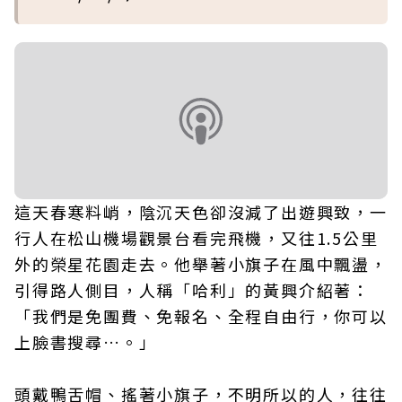
這天春寒料峭，陰沉天色卻沒減了出遊興致，一
行人在松山機場觀景台看完飛機，又往1.5公里
外的榮星花園走去。他舉著小旗子在風中飄盪，
引得路人側目，人稱「哈利」的黃興介紹著：
「我們是免團費、免報名、全程自由行，你可以
上臉書搜尋…。」
頭戴鴨舌帽、搖著小旗子，不明所以的人，往往