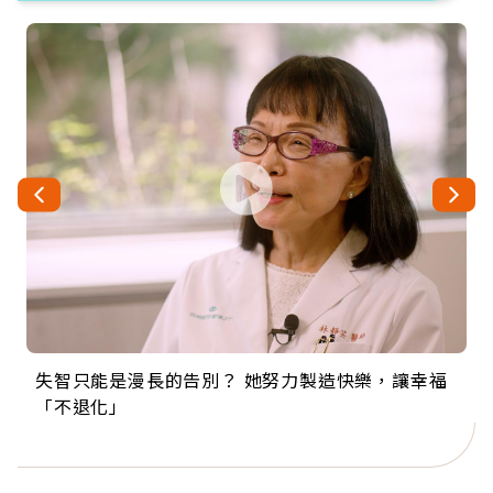
失智只能是漫長的告別？ 她努力製造快樂，讓幸福
來自剛果的巧克力神父 為台灣奉獻36年 「台灣是我
63歲卸矽谷副總、搬回台灣找快樂！「蛋黃哥小
104歲打破金氏世界紀錄 成為全球最年長羽球選
事業巔峰他選擇追夢…黑手阿伯拉小提琴還登上小
「不退化」
的家，我連作夢都講台語！」
丑」走進安養院，逗樂上萬爺奶：退休後才開始真
手，分享長壽的秘密原來是「這個」
巨蛋！連CNN都大讚！
正的人生