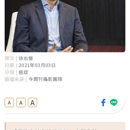
撰文 |
徐右螢
日期 |
2021年03月03日
分類 |
癌症
圖檔來源 |
今周刊攝影團隊
A
A
A