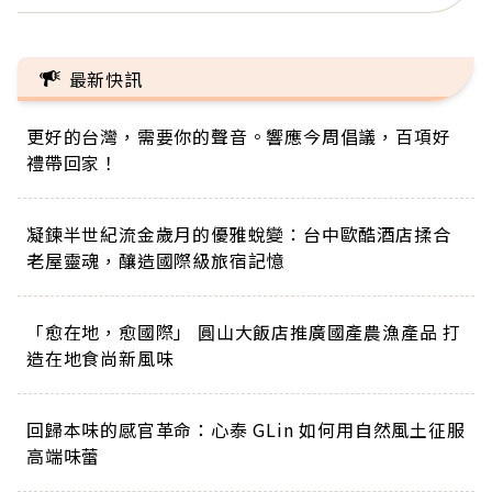
最新快訊
更好的台灣，需要你的聲音。響應今周倡議，百項好
禮帶回家！
凝鍊半世紀流金歲月的優雅蛻變：台中歐酷酒店揉合
老屋靈魂，釀造國際級旅宿記憶
「愈在地，愈國際」 圓山大飯店推廣國產農漁產品 打
造在地食尚新風味
回歸本味的感官革命：心泰 GLin 如何用自然風土征服
高端味蕾