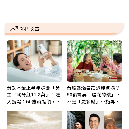
熱門文章
勞動基金上半年賺翻「勞
台股暴漲暴跌還能進場？
工平均分紅11.8萬」！達
60後需要「能花的錢」，
人提點：60歲就能領，重
不是「更多錢」…施昇
新就業還有隱藏版退休金
輝：退休族最適合這種股
票