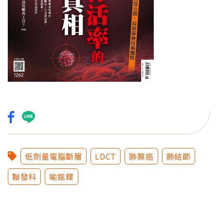
低劑量電腦斷層
LDCT
肺腺癌
肺結節
聯發科
喻銘鐸