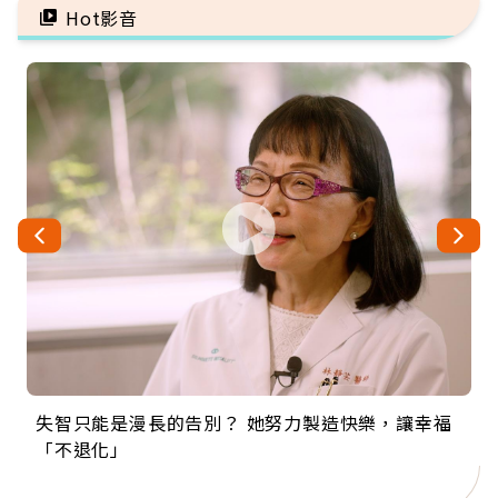
Hot影音
失智只能是漫長的告別？ 她努力製造快樂，讓幸福
來自剛果的巧克力神父 為台灣奉獻36年 「台灣是我
63歲卸矽谷副總、搬回台灣找快樂！「蛋黃哥小
104歲打破金氏世界紀錄 成為全球最年長羽球選
事業巔峰他選擇追夢…黑手阿伯拉小提琴還登上小
「不退化」
的家，我連作夢都講台語！」
丑」走進安養院，逗樂上萬爺奶：退休後才開始真
手，分享長壽的秘密原來是「這個」
巨蛋！連CNN都大讚！
正的人生