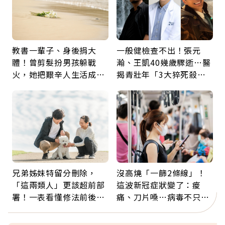
教書一輩子、身後捐大
一般健檢查不出！張元
體！曾剪髮扮男孩躲戰
瀚、王凱40幾歲驟逝…醫
火，她把艱辛人生活成風
揭青壯年「3大猝死殺
景：生命價值在於成為祝
手」：靠2檢查揪出9成地
福
雷
兄弟姊妹特留分刪除，
沒高燒「一篩2條線」！
「這兩類人」更該超前部
這波新冠症狀變了：痠
署！一表看懂修法前後差
痛、刀片嗓…病毒不只攻
異：沒留遺囑手足反而分
肺，三高族恐引發全身血
更多
管發炎